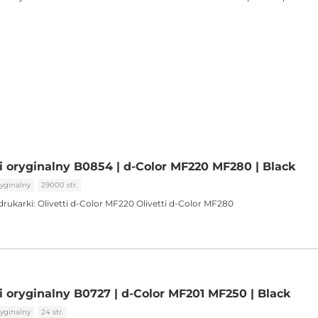
ti oryginalny B0854 | d-Color MF220 MF280 | Black
yginalny
29000 str.
drukarki:
Olivetti d-Color MF220 Olivetti d-Color MF280
i oryginalny B0727 | d-Color MF201 MF250 | Black
yginalny
24 str.