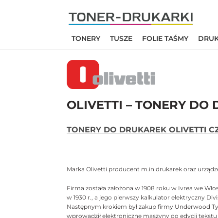
Skip
to
content
TONERY
TUSZE
FOLIE TAŚMY
DRUK
OLIVETTI –
TONERY DO 
TONERY DO DRUKAREK OLIVETTI C
Marka Olivetti producent m.in drukarek oraz urzą
Firma została założona w 1908 roku w Ivrea we Włos
w 1930 r., a jego pierwszy kalkulator elektryczny 
Następnym krokiem był zakup firmy Underwood Typewr
wprowadził elektroniczne maszyny do edycji tekstu 