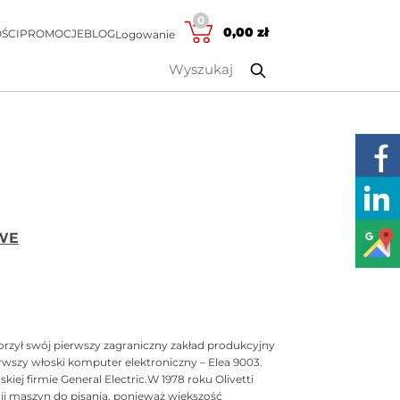
0
0,00
zł
ŚCI
PROMOCJE
BLOG
Logowanie
WE
worzył swój pierwszy zagraniczny zakład produkcyjny
erwszy włoski komputer elektroniczny – Elea 9003.
j firmie General Electric.W 1978 roku Olivetti
kcji maszyn do pisania, ponieważ większość