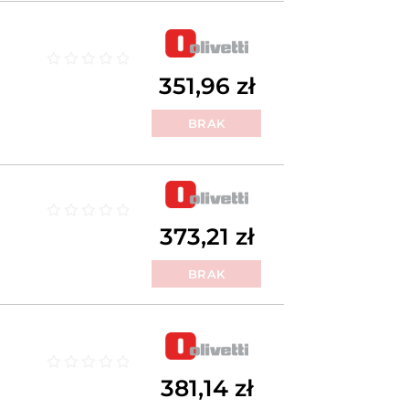
Oceniono
0
na 5
351,96
zł
BRAK
Oceniono
0
na 5
373,21
zł
BRAK
Oceniono
0
na 5
381,14
zł