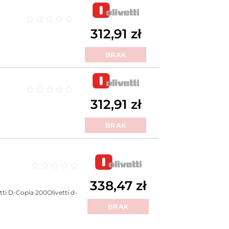
Oceniono
0
na 5
312,91
zł
BRAK
Oceniono
0
na 5
312,91
zł
BRAK
Oceniono
0
na 5
338,47
zł
tti D-Copia 200Olivetti d-
BRAK