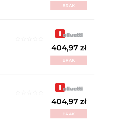
BRAK
Oceniono
0
na 5
404,97
zł
BRAK
Oceniono
0
na 5
404,97
zł
BRAK