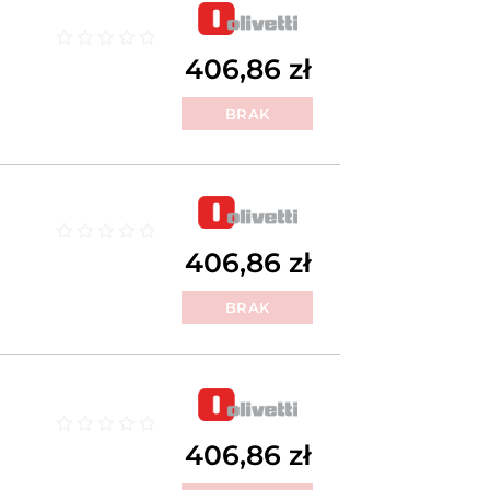
Oceniono
0
na 5
406,86
zł
BRAK
Oceniono
0
na 5
406,86
zł
BRAK
Oceniono
0
na 5
406,86
zł