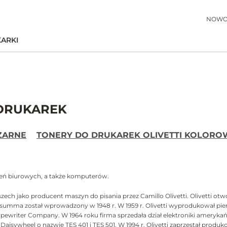
NOWO
ARKI
DRUKAREK
ZARNE
TONERY DO DRUKAREK OLIVETTI KOLORO
dzeń biurowych, a także komputerów.
zech jako producent maszyn do pisania przez Camillo Olivetti. Olivetti ot
Divisumma został wprowadzony w 1948 r. W 1959 r. Olivetti wyprodukował pi
iter Company. W 1964 roku firma sprzedała dział elektroniki amerykańskie
Daisywheel o nazwie TES 401 i TES 501.
W 1994 r. Olivetti zaprzestał produ