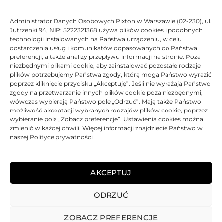
Administrator Danych Osobowych Pixton w Warszawie (02-230), ul.
Jutrzenki 94, NIP: 5222321368 używa plików cookies i podobnych
technologii instalowanych na Państwa urządzeniu, w celu
dostarczenia usług i komunikatów dopasowanych do Państwa
preferencji, a także analizy przepływu informacji na stronie. Poza
niezbędnymi plikami cookie, aby zainstalować pozostałe rodzaje
plików potrzebujemy Państwa zgody, którą mogą Państwo wyrazić
poprzez kliknięcie przycisku „Akceptuję”. Jeśli nie wyrażają Państwo
zgody na przetwarzanie innych plików cookie poza niezbędnymi,
wówczas wybierają Państwo pole „Odrzuć”. Mają także Państwo
możliwość akceptacji wybranych rodzajów plików cookie, poprzez
wybieranie pola „Zobacz preferencje”. Ustawienia cookies można
zmienić w każdej chwili. Więcej informacji znajdziecie Państwo w
naszej Polityce prywatności
AKCEPTUJ
REGULAMIN
POLITYKA PRYWATNOŚCI
DOSTAWA
PŁATNOŚCI
ODRZUĆ
O NAS
GWARANCJE – REKLAMACJE
KONTAKT
2025
TONER-DRUKARKI.PL WSZELKIE PRAWA ZASTRZERZONE.
ZOBACZ PREFERENCJE