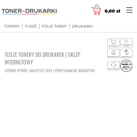
Skip
0
to
0,00
zł
content
TONERY
TUSZE
FOLIE TAŚMY
DRUKARKI
TUSZE TONERY DO DRUKAREK | SKLEP
INTERNETOWY
SZEROKI WYBÓR | NAJLEPSZE CENY | PROFESJONALNE DORADZTWO