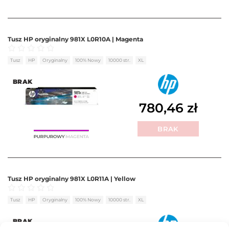
Tusz HP oryginalny 981X L0R10A | Magenta
Oceniono
0
na 5
Tusz
HP
Oryginalny
100% Nowy
10000 str.
XL
BRAK
780,46
zł
BRAK
Tusz HP oryginalny 981X L0R11A | Yellow
Oceniono
0
na 5
Tusz
HP
Oryginalny
100% Nowy
10000 str.
XL
BRAK