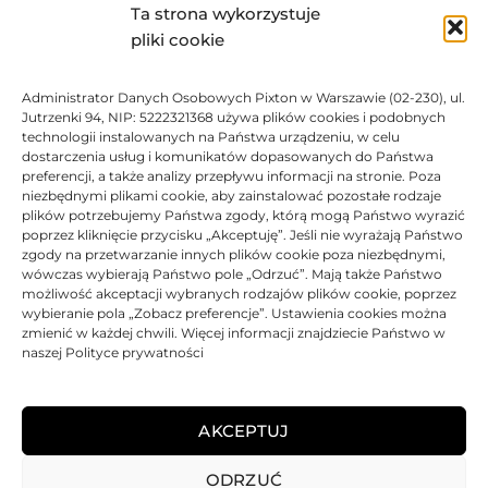
Ta strona wykorzystuje
780,46
zł
pliki cookie
BRAK
Administrator Danych Osobowych Pixton w Warszawie (02-230), ul.
Jutrzenki 94, NIP: 5222321368 używa plików cookies i podobnych
technologii instalowanych na Państwa urządzeniu, w celu
dostarczenia usług i komunikatów dopasowanych do Państwa
preferencji, a także analizy przepływu informacji na stronie. Poza
Tusz HP oryginalny 981Y L0R16A | Black
niezbędnymi plikami cookie, aby zainstalować pozostałe rodzaje
plików potrzebujemy Państwa zgody, którą mogą Państwo wyrazić
poprzez kliknięcie przycisku „Akceptuję”. Jeśli nie wyrażają Państwo
Oceniono
0
na 5
Tusz
HP
Oryginalny
100% Nowy
20000 str.
XXL
zgody na przetwarzanie innych plików cookie poza niezbędnymi,
wówczas wybierają Państwo pole „Odrzuć”. Mają także Państwo
BRAK
możliwość akceptacji wybranych rodzajów plików cookie, poprzez
wybieranie pola „Zobacz preferencje”. Ustawienia cookies można
zmienić w każdej chwili. Więcej informacji znajdziecie Państwo w
878,07
zł
naszej Polityce prywatności
BRAK
AKCEPTUJ
ODRZUĆ