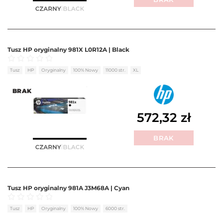
Tusz HP oryginalny 981X L0R12A | Black
Oceniono
0
na 5
Tusz
HP
Oryginalny
100% Nowy
11000 str.
XL
BRAK
572,32
zł
BRAK
Tusz HP oryginalny 981A J3M68A | Cyan
Oceniono
0
na 5
Tusz
HP
Oryginalny
100% Nowy
6000 str.