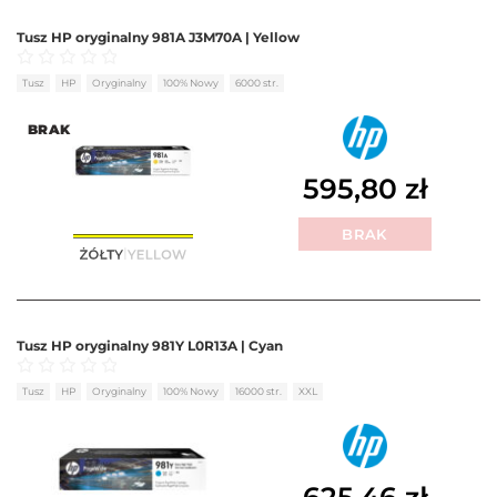
Tusz HP oryginalny 981A J3M70A | Yellow
Oceniono
0
na 5
Tusz
HP
Oryginalny
100% Nowy
6000 str.
BRAK
595,80
zł
BRAK
Tusz HP oryginalny 981Y L0R13A | Cyan
Oceniono
0
na 5
Tusz
HP
Oryginalny
100% Nowy
16000 str.
XXL