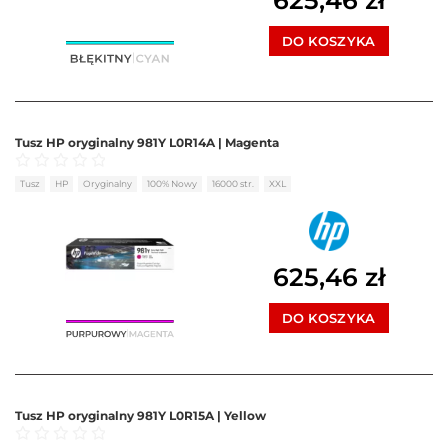
625,46
zł
DO KOSZYKA
Tusz HP oryginalny 981Y L0R14A | Magenta
Oceniono
0
na 5
Tusz
HP
Oryginalny
100% Nowy
16000 str.
XXL
625,46
zł
DO KOSZYKA
Tusz HP oryginalny 981Y L0R15A | Yellow