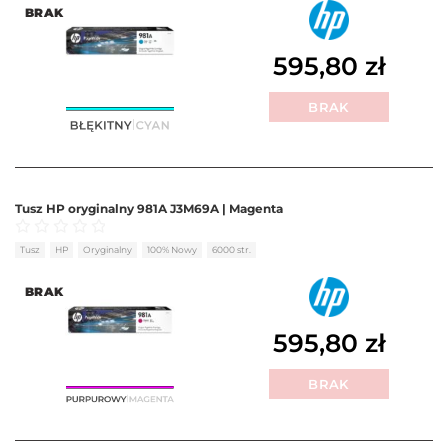
BRAK
595,80
zł
BRAK
Tusz HP oryginalny 981A J3M69A | Magenta
Oceniono
0
na 5
Tusz
HP
Oryginalny
100% Nowy
6000 str.
BRAK
595,80
zł
BRAK