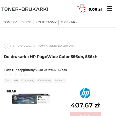
Skip
0
to
0,00
zł
content
TONERY
TUSZE
FOLIE TAŚMY
DRUKARKI
STRONA GŁÓWNA
KOMPATYBILNY DO DRUKARKI
Do drukarki: HP PageWide Color 556dn, 556xh
Tusz HP oryginalny 981A J3M71A | Black
Oceniono
0
na 5
Tusz
HP
Oryginalny
100% Nowy
6000 str.
BRAK
407,67
zł
BRAK