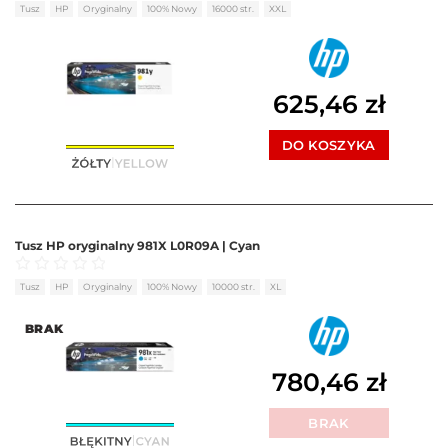
Oceniono
0
na 5
Tusz
HP
Oryginalny
100% Nowy
16000 str.
XXL
625,46
zł
DO KOSZYKA
Tusz HP oryginalny 981X L0R09A | Cyan
Oceniono
0
na 5
Tusz
HP
Oryginalny
100% Nowy
10000 str.
XL
BRAK
780,46
zł
BRAK