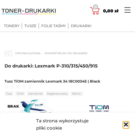
Skip
0
to
0,00
zł
content
TONERY
TUSZE
FOLIE TAŚMY
DRUKARKI
STRONA GŁÓWNA
KOMPATYBILNY DO DRUKARKI
Do drukarki: Lexmark P-310/315/450/915
Tusz TiOM zamiennik Lexmark 34 18C0034E | Black
Oceniono
0
na 5
Tusz
TiOM
Zamiennik
Regenerowany
550 str.
BRAK
55,97
zł
Ta strona wykorzystuje
pliki cookie
BRAK