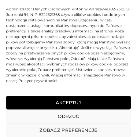
Administrator Danych Osobowych Pixton w Warszawie (02-230), ul.
Jutrzenki 94, NIP: 5222321368 używa plików cookies i podobnych
technologii instalowanych na Państwa urządzeniu, w celu
dostarczenia usług i komunikatów dopasowanych do Państwa
Tusz Asarto zamiennik do Lexmark 34 18C0034E | P915 Z815 845
preferencji, a także analizy przepływu informacji na stronie. Poza
X2550 | Black
niezbędnymi plikami cookie, aby zainstalować pozostałe rodzaje
plików potrzebujemy Państwa zgody, którą mogą Państwo wyrazić
poprzez kliknięcie przycisku „Akceptuję”. Jeśli nie wyrażają Państwo
Oceniono
0
na 5
Tusz
Asarto
Zamiennik
Regenerowany
475 str.
zgody na przetwarzanie innych plików cookie poza niezbędnymi,
wówczas wybierają Państwo pole „Odrzuć”. Mają także Państwo
BRAK
możliwość akceptacji wybranych rodzajów plików cookie, poprzez
wybieranie pola „Zobacz preferencje”. Ustawienia cookies można
86,79
zł
zmienić w każdej chwili. Więcej informacji znajdziecie Państwo w
naszej Polityce prywatności
BRAK
AKCEPTUJ
ODRZUĆ
REGULAMIN
POLITYKA PRYWATNOŚCI
DOSTAWA
PŁATNOŚCI
O NAS
GWARANCJE – REKLAMACJE
KONTAKT
ZOBACZ PREFERENCJE