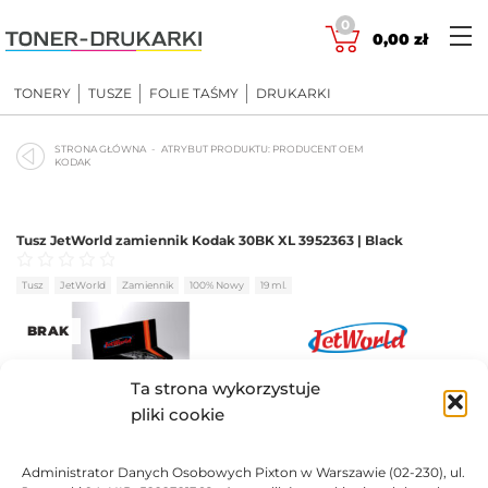
Skip
0
to
0,00
zł
content
TONERY
TUSZE
FOLIE TAŚMY
DRUKARKI
STRONA GŁÓWNA
ATRYBUT PRODUKTU: PRODUCENT OEM
KODAK
Tusz JetWorld zamiennik Kodak 30BK XL 3952363 | Black
Oceniono
0
na 5
Tusz
JetWorld
Zamiennik
100% Nowy
19 ml.
BRAK
28,78
zł
Ta strona wykorzystuje
pliki cookie
BRAK
Administrator Danych Osobowych Pixton w Warszawie (02-230), ul.