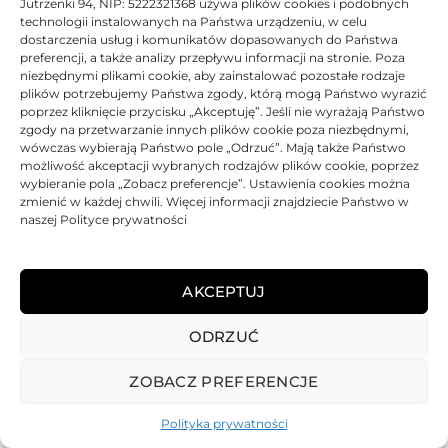
Jutrzenki 94, NIP: 5222321368 używa plików cookies i podobnych
technologii instalowanych na Państwa urządzeniu, w celu
dostarczenia usług i komunikatów dopasowanych do Państwa
Tusz JetWorld zamiennik Kodak 30CK XL 3952330C | Color
preferencji, a także analizy przepływu informacji na stronie. Poza
niezbędnymi plikami cookie, aby zainstalować pozostałe rodzaje
Oceniono
0
na 5
Tusz
JetWorld
Zamiennik
100% Nowy
44 ml.
plików potrzebujemy Państwa zgody, którą mogą Państwo wyrazić
poprzez kliknięcie przycisku „Akceptuję”. Jeśli nie wyrażają Państwo
zgody na przetwarzanie innych plików cookie poza niezbędnymi,
BRAK
wówczas wybierają Państwo pole „Odrzuć”. Mają także Państwo
32,90
zł
możliwość akceptacji wybranych rodzajów plików cookie, poprzez
wybieranie pola „Zobacz preferencje”. Ustawienia cookies można
zmienić w każdej chwili. Więcej informacji znajdziecie Państwo w
BRAK
naszej Polityce prywatności
AKCEPTUJ
ODRZUĆ
REGULAMIN
POLITYKA PRYWATNOŚCI
DOSTAWA
PŁATNOŚCI
O NAS
GWARANCJE – REKLAMACJE
KONTAKT
ZOBACZ PREFERENCJE
2025
TONER-DRUKARKI.PL WSZELKIE PRAWA ZASTRZERZONE.
Polityka prywatności
ALL RIGHTS RESERVED. WEBSITE PROTECTED