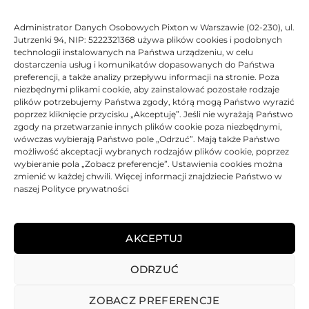
88,06
zł
Administrator Danych Osobowych Pixton w Warszawie (02-230), ul.
DO KOSZYKA
Jutrzenki 94, NIP: 5222321368 używa plików cookies i podobnych
technologii instalowanych na Państwa urządzeniu, w celu
dostarczenia usług i komunikatów dopasowanych do Państwa
preferencji, a także analizy przepływu informacji na stronie. Poza
niezbędnymi plikami cookie, aby zainstalować pozostałe rodzaje
plików potrzebujemy Państwa zgody, którą mogą Państwo wyrazić
Tusz JetWorld zamiennik Primera 53424 | Yellow
poprzez kliknięcie przycisku „Akceptuję”. Jeśli nie wyrażają Państwo
zgody na przetwarzanie innych plików cookie poza niezbędnymi,
Oceniono
0
na 5
Tusz
JetWorld
Zamiennik
100% Nowy
16 ml.
wówczas wybierają Państwo pole „Odrzuć”. Mają także Państwo
możliwość akceptacji wybranych rodzajów plików cookie, poprzez
wybieranie pola „Zobacz preferencje”. Ustawienia cookies można
zmienić w każdej chwili. Więcej informacji znajdziecie Państwo w
88,06
zł
naszej Polityce prywatności
DO KOSZYKA
AKCEPTUJ
ODRZUĆ
REGULAMIN
POLITYKA PRYWATNOŚCI
DOSTAWA
PŁATNOŚCI
O NAS
GWARANCJE – REKLAMACJE
KONTAKT
ZOBACZ PREFERENCJE