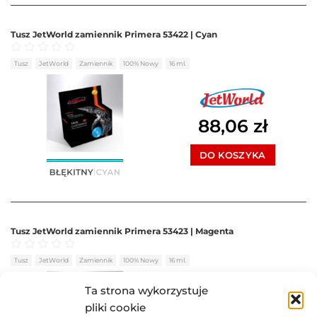
Tusz JetWorld zamiennik Primera 53422 | Cyan
Oceniono
0
na 5
Tusz
JetWorld
Zamiennik
100% Nowy
16 ml.
88,06
zł
DO KOSZYKA
Tusz JetWorld zamiennik Primera 53423 | Magenta
Oceniono
0
na 5
Tusz
JetWorld
Zamiennik
100% Nowy
16 ml.
Ta strona wykorzystuje
pliki cookie