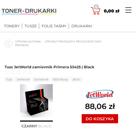
Skip
0
to
0,00
zł
content
TONERY
TUSZE
FOLIE TAŚMY
DRUKARKI
STRONA GŁÓWNA
ATRYBUT PRODUKTU: PRODUCENT OEM
PRIMERA
Tusz JetWorld zamiennik Primera 53425 | Black
Oceniono
0
na 5
Tusz
JetWorld
Zamiennik
100% Nowy
26 ml.
88,06
zł
DO KOSZYKA