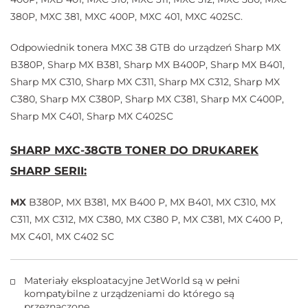
380P, MXC 381, MXC 400P, MXC 401, MXC 402SC.
Odpowiednik tonera MXC 38 GTB do urządzeń Sharp MX
B380P, Sharp MX B381, Sharp MX B400P, Sharp MX B401,
Sharp MX C310, Sharp MX C311, Sharp MX C312, Sharp MX
C380, Sharp MX C380P, Sharp MX C381, Sharp MX C400P,
Sharp MX C401, Sharp MX C402SC
SHARP MXC-38GTB TONER DO DRUKAREK
SHARP SERII:
MX
B380P, MX B381, MX B400 P, MX B401, MX C310, MX
C311, MX C312, MX C380, MX C380 P, MX C381, MX C400 P,
MX C401, MX C402 SC
Materiały eksploatacyjne JetWorld są w pełni
kompatybilne z urządzeniami do którego są
przeznaczone.