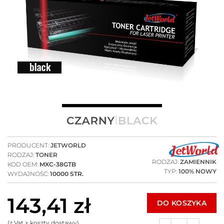
PRODUCENT:
JETWORLD
RODZAJ:
TONER
RODZAJ:
ZAMIENNIK
KOD OEM:
MXC-38GTB
TYP:
100% NOWY
WYDAJNOŚĆ:
10000 STR.
143,41
zł
DO KOSZYKA
(z Vat + koszty dostawy)