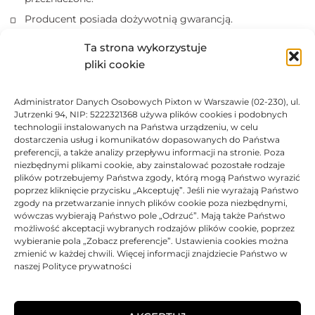
Producent posiada dożywotnią gwarancją.
Produkty posiadają certyfikaty ISO 14001, ISO 9001.
Ta strona wykorzystuje
Kasety z tonerem nie wolno narażać na działanie światła.
pliki cookie
Marki i nazwy producentów drukarek i tuszów są
zastrzeżonymi znakami towarowymi użyte wyłącznie w
Administrator Danych Osobowych Pixton w Warszawie (02-230), ul.
celach informacyjnych.
Jutrzenki 94, NIP: 5222321368 używa plików cookies i podobnych
technologii instalowanych na Państwa urządzeniu, w celu
dostarczenia usług i komunikatów dopasowanych do Państwa
DANE TECHNICZNE
preferencji, a także analizy przepływu informacji na stronie. Poza
niezbędnymi plikami cookie, aby zainstalować pozostałe rodzaje
plików potrzebujemy Państwa zgody, którą mogą Państwo wyrazić
KOMPATYBILNOŚĆ
poprzez kliknięcie przycisku „Akceptuję”. Jeśli nie wyrażają Państwo
zgody na przetwarzanie innych plików cookie poza niezbędnymi,
wówczas wybierają Państwo pole „Odrzuć”. Mają także Państwo
PRODUKTY POWIĄZANE
możliwość akceptacji wybranych rodzajów plików cookie, poprzez
wybieranie pola „Zobacz preferencje”. Ustawienia cookies można
zmienić w każdej chwili. Więcej informacji znajdziecie Państwo w
KOSZTY DOSTAWY
naszej Polityce prywatności
OPINIE