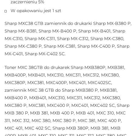
zaczernieniu 5%
W opakowaniu jest 1 szt
Sharp MXC38 GTB zamiennik do drukarki Sharp MX-B380 P,
Sharp MX-B381, Sharp MX-B400 P, Sharp MX-B401, Sharp
MX-C310, Sharp MX-C311, Sharp MX-C312, Sharp MX-C380,
Sharp MX-C380 P, Sharp MX-C381, Sharp MX-C400 P, Sharp
MX-C401, Sharp MX-C402 SC.
Toner MXC 38GTB do drukarek Sharp MXB380P, MXB381,
MXB400P, MXB401, MXC310, MXC311, MXC312, MXC380,
MXC380P, MXC381, MXC400P, MXC401, MXC402SC,
zamiennik MXC 38 GTB do Sharp MXB380 P, MXB381,
MXB400 P, MXB401, MXC310, MXC311, MXC312, MXC380,
MXC380 P, MXC381, MXC400 P, MXC401, MXC402 SC, Sharp
MXB 380 P, MXB 381, MXB 400 P, MXB 401, MXC 310, MXC
311, MXC 312, MXC 380, MXC 380 P, MXC 381, MXC 400 P,
MXC 401, MXC 402 SC, Sharp MXB 380P, MXB 381, MXB
400P, MXB 401, MXC 310, MXC 311, MXC 312, MXC 380, MXC