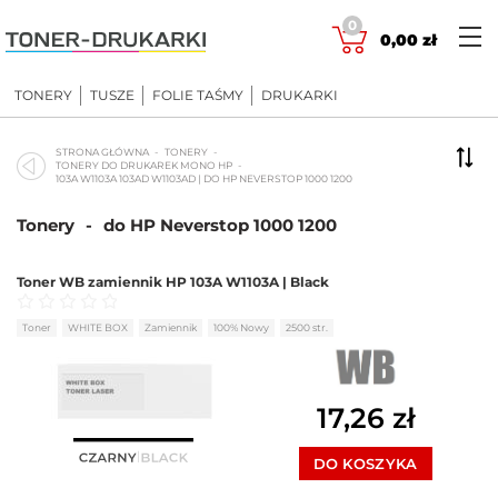
Skip
0
to
0,00
zł
content
TONERY
TUSZE
FOLIE TAŚMY
DRUKARKI
STRONA GŁÓWNA
TONERY
TONERY DO DRUKAREK MONO HP
103A W1103A 103AD W1103AD | DO HP NEVERSTOP 1000 1200
Tonery
-
do HP Neverstop 1000 1200
Toner WB zamiennik HP 103A W1103A | Black
Oceniono
0
na 5
Toner
WHITE BOX
Zamiennik
100% Nowy
2500 str.
17,26
zł
DO KOSZYKA