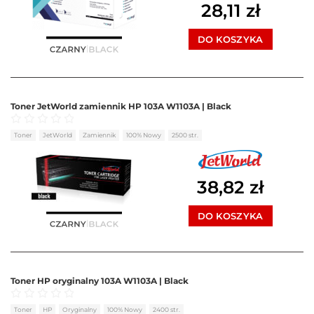
28,11
zł
DO KOSZYKA
Toner JetWorld zamiennik HP 103A W1103A | Black
Oceniono
0
na 5
Toner
JetWorld
Zamiennik
100% Nowy
2500 str.
38,82
zł
DO KOSZYKA
Toner HP oryginalny 103A W1103A | Black
Oceniono
0
na 5
Toner
HP
Oryginalny
100% Nowy
2400 str.