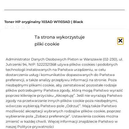
Toner HP oryginalny 103AD W1103AD | Black
Oceniono
0
na 5
Toner
HP
Oryginalny
100% Nowy
2x 2400 str.
Ta strona wykorzystuje
pliki cookie
101,16
zł
Administrator Danych Osobowych Pixton w Warszawie (02-230), ul.
Jutrzenki 94, NIP: 5222321368 używa plików cookies i podobnych
technologii instalowanych na Państwa urządzeniu, w celu
DO KOSZYKA
dostarczenia usług i komunikatów dopasowanych do Państwa
preferencji, a także analizy przepływu informacji na stronie. Poza
niezbędnymi plikami cookie, aby zainstalować pozostałe rodzaje
plików potrzebujemy Państwa zgody, którą mogą Państwo wyrazić
poprzez kliknięcie przycisku „Akceptuję”. Jeśli nie wyrażają Państwo
Toner JetWorld zamiennik HP 103A W1103A | Black
zgody na przetwarzanie innych plików cookie poza niezbędnymi,
wówczas wybierają Państwo pole „Odrzuć”. Mają także Państwo
Oceniono
0
na 5
Toner
JetWorld
Zamiennik
100% Nowy
4x 2500 str.
możliwość akceptacji wybranych rodzajów plików cookie, poprzez
wybieranie pola „Zobacz preferencje”. Ustawienia cookies można
zmienić w każdej chwili. Więcej informacji znajdziecie Państwo w
BRAK
naszej Polityce prywatności