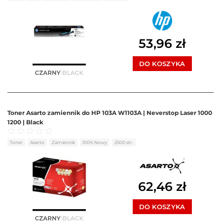
53,96
zł
DO KOSZYKA
Toner Asarto zamiennik do HP 103A W1103A | Neverstop Laser 1000
1200 | Black
Oceniono
0
na 5
Toner
Asarto
Zamiennik
100% Nowy
2500 str.
62,46
zł
DO KOSZYKA