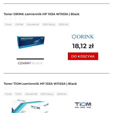
Toner ORINK zamiennik HP 103A W1103A | Black
Oceniono
0
na 5
Toner
ORINK
Zamiennik
100% Nowy
2500 str.
18,12
zł
DO KOSZYKA
Toner TiOM zamiennik HP 103A W1103A | Black
Oceniono
0
na 5
Toner
TiOM
Zamiennik
100% Nowy
2500 str.