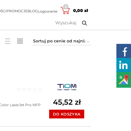
0
0,00
zł
ŚCI
PROMOCJE
BLOG
Logowanie
Oceniono
0
na 5
45,52
zł
Color LaserJet Pro MFP
DO KOSZYKA