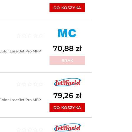
DO KOSZYKA
Oceniono
0
na 5
70,88
zł
Color LaserJet Pro MFP
BRAK
Oceniono
0
na 5
79,26
zł
Color LaserJet Pro MFP
DO KOSZYKA