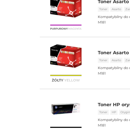
Toner Asarto
Toner
Asarto
Za
Kompatybilny do 
M181
Toner Asarto
Toner
Asarto
Za
Kompatybilny do 
M181
Toner HP ory
Toner
HP
Orygin
Kompatybilny do 
M181