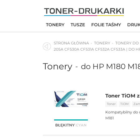
Skip
to
content
TONERY
TUSZE
FOLIE TAŚMY
DRUK
STRONA GŁÓWNA
TONERY
TONERY DO
205A CF530A CF531A CF532A CF533A | DO HP
Tonery
do HP M180 M1
-
Toner TiOM z
Toner
TiOM
Zam
Kompatybilny do 
M181