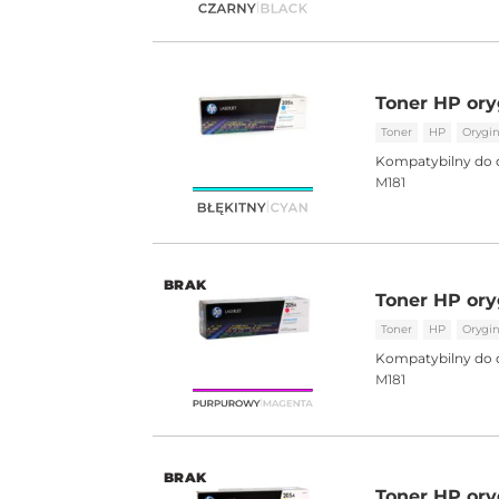
Toner HP ory
Toner
HP
Orygin
Kompatybilny do 
M181
BRAK
Toner HP ory
Toner
HP
Orygin
Kompatybilny do 
M181
BRAK
Toner HP ory