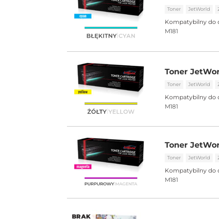
Toner
JetWorld
Kompatybilny do 
M181
Toner JetWor
Toner
JetWorld
Kompatybilny do 
M181
Toner JetWo
Toner
JetWorld
Kompatybilny do 
M181
BRAK