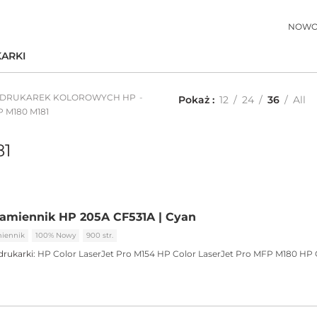
NOWO
ARKI
 DRUKAREK KOLOROWYCH HP
Pokaż
12
24
36
All
 M180 M181
81
amiennik HP 205A CF531A | Cyan
iennik
100% Nowy
900 str.
drukarki:
HP Color LaserJet Pro M154
HP Color LaserJet Pro MFP M180
HP 