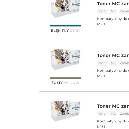
Toner MC za
Toner
MC
Zami
Kompatybilny do 
M181
Toner MC zam
Toner
MC
Zami
Kompatybilny do 
M181
Toner MC za
Toner
MC
Zami
Kompatybilny do 
M181