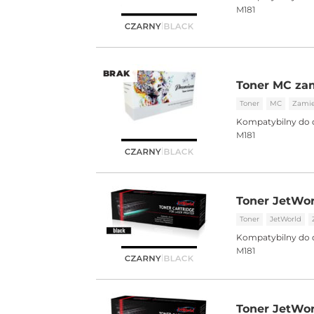
M181
BRAK
Toner MC zam
Toner
MC
Zami
Kompatybilny do 
M181
Toner JetWor
Toner
JetWorld
Kompatybilny do 
M181
Toner JetWor