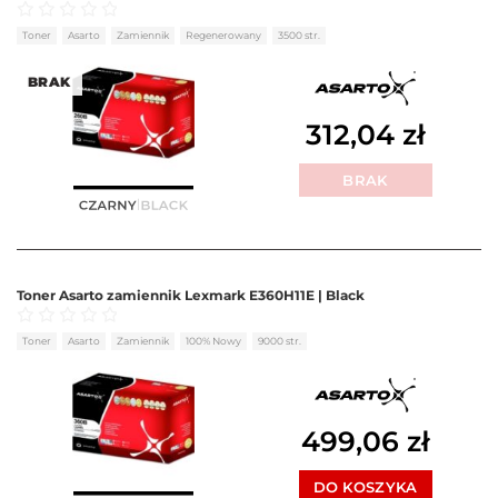
Oceniono
0
na 5
Toner
Asarto
Zamiennik
Regenerowany
3500 str.
BRAK
312,04
zł
BRAK
Toner Asarto zamiennik Lexmark E360H11E | Black
Oceniono
0
na 5
Toner
Asarto
Zamiennik
100% Nowy
9000 str.
499,06
zł
DO KOSZYKA