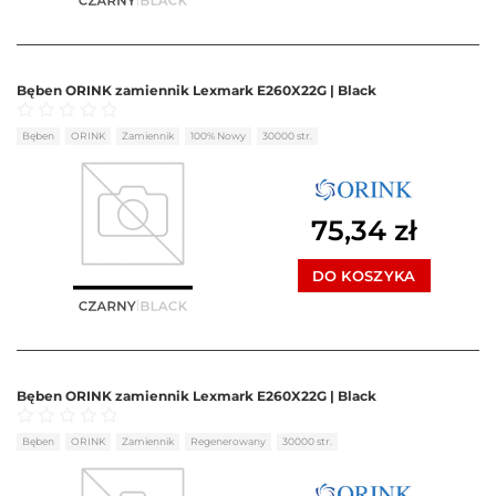
Bęben ORINK zamiennik Lexmark E260X22G | Black
Oceniono
0
na 5
Bęben
ORINK
Zamiennik
100% Nowy
30000 str.
75,34
zł
DO KOSZYKA
Bęben ORINK zamiennik Lexmark E260X22G | Black
Oceniono
0
na 5
Bęben
ORINK
Zamiennik
Regenerowany
30000 str.