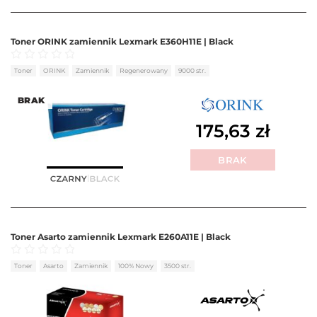
Toner ORINK zamiennik Lexmark E360H11E | Black
Oceniono
0
na 5
Toner
ORINK
Zamiennik
Regenerowany
9000 str.
BRAK
175,63
zł
BRAK
Toner Asarto zamiennik Lexmark E260A11E | Black
Oceniono
0
na 5
Toner
Asarto
Zamiennik
100% Nowy
3500 str.