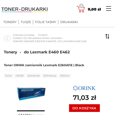
Skip
0
to
0,00
zł
content
TONERY
TUSZE
FOLIE TAŚMY
DRUKARKI
STRONA GŁÓWNA
TONERY
TONERY DO DRUKAREK MONO LEXMARK
E260A11E E260A21E E360X11E E460X11E | DO LEXMARK E460 E462
Tonery
-
do Lexmark E460 E462
Toner ORINK zamiennik Lexmark E260A11E | Black
Oceniono
0
na 5
Toner
ORINK
Zamiennik
100% Nowy
3500 str.
71,03
zł
DO KOSZYKA