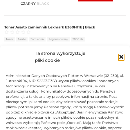
Toner Asarto zamiennik Lexmark E360H11E | Black
Oceniono
0
na 5
Toner
Asarto
Zamiennik
Regenerowany
9000 str.
BRAK
Ta strona wykorzystuje
pliki cookie
532,58
zł
Administrator Danych Osobowych Pixton w Warszawie (02-230), ul.
BRAK
Jutrzenki 94, NIP: 5222321368 używa plików cookies i podobnych
technologii instalowanych na Państwa urządzeniu, w celu
dostarczenia usług i komunikatów dopasowanych do Państwa
preferencji, a także analizy przepływu informacji na stronie. Poza
niezbędnymi plikami cookie, aby zainstalować pozostałe rodzaje
plików potrzebujemy Państwa zgody, którą mogą Państwo wyrazić
Toner Asarto zamiennik Lexmark E460X11E | Black
poprzez kliknięcie przycisku „Akceptuję”. Jeśli nie wyrażają Państwo
zgody na przetwarzanie innych plików cookie poza niezbędnymi,
Oceniono
0
na 5
Toner
Asarto
Zamiennik
Regenerowany
15000 str.
wówczas wybierają Państwo pole „Odrzuć”. Mają także Państwo
możliwość akceptacji wybranych rodzajów plików cookie, poprzez