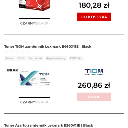
180,28
zł
DO KOSZYKA
Toner TiOM zamiennik Lexmark E460X11E | Black
Oceniono
0
na 5
Toner
TiOM
Zamiennik
Regenerowany
15000 str.
BRAK
260,86
zł
BRAK
Toner Asarto zamiennik Lexmark E260A11E | Black