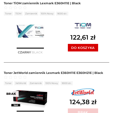
Toner TiOM zamiennik Lexmark E360H11E | Black
Oceniono
0
na 5
Toner
TiOM
Zamiennik
100% Nowy
9000 str.
122,61
zł
DO KOSZYKA
Toner JetWorld zamiennik Lexmark E360H11E E360H21E | Black
Oceniono
0
na 5
Toner
JetWorld
Zamiennik
100% Nowy
9000 str.
BRAK
124,38
zł
BRAK