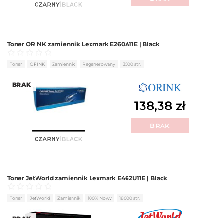
Toner ORINK zamiennik Lexmark E260A11E | Black
Oceniono
0
na 5
Toner
ORINK
Zamiennik
Regenerowany
3500 str.
BRAK
138,38
zł
BRAK
Toner JetWorld zamiennik Lexmark E462U11E | Black
Oceniono
0
na 5
Toner
JetWorld
Zamiennik
100% Nowy
18000 str.