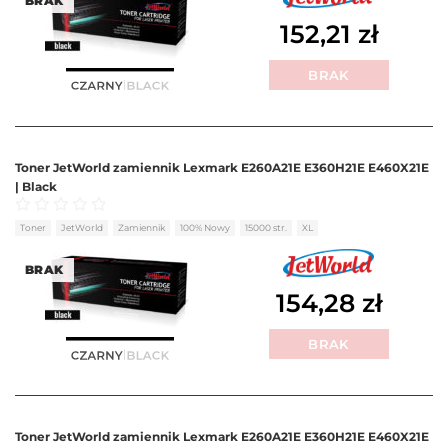
BRAK
152,21
zł
BRAK
Toner JetWorld zamiennik Lexmark E260A21E E360H21E E460X21E
| Black
Oceniono
0
na 5
Toner
JetWorld
Zamiennik
100% Nowy
15000 str.
XL
BRAK
154,28
zł
BRAK
Toner JetWorld zamiennik Lexmark E260A21E E360H21E E460X21E