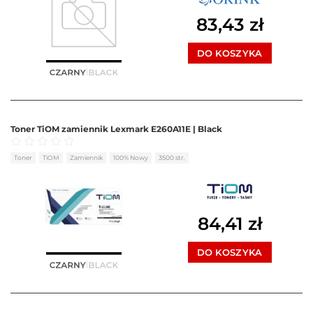
83,43
zł
DO KOSZYKA
Toner TiOM zamiennik Lexmark E260A11E | Black
Oceniono
0
na 5
Toner
TiOM
Zamiennik
100% Nowy
3500 str.
84,41
zł
DO KOSZYKA