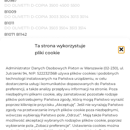
B0987
DO OLIVETTI D-COPIA 3500 4500 5500
B1009
DO OLIVETTI D-COPIA 3003 3004 3013 3014
B1011
DO OLIVETTI D-COPIA 3503 3504 3513 3514
B1071 B1142
DO OLIVETTI D-COPIA 4003 4004
Ta strona wykorzystuje
B1073
DO OLIVETTI D-COPIA 5004 6004
pliki cookie
B1082
DO OLIVETTI D-COPIA 1801 2201
Administrator Danych Osobowych Pixton w Warszawie (02-230), ul.
B1088
DO OLIVETTI D-COPIA 3002
Jutrzenki 94, NIP: 5222321368 używa plików cookies i podobnych
technologii instalowanych na Państwa urządzeniu, w celu
B1089
dostarczenia usług i komunikatów dopasowanych do Państwa
DO OLIVETTI D-COPIA 3502
preferencji, a także analizy przepływu informacji na stronie. Poza
B1228 B1229 B1230
niezbędnymi plikami cookie, aby zainstalować pozostałe rodzaje
DO OLIVETTI PG L2545 PG L2550 PG L2555
plików potrzebujemy Państwa zgody, którą mogą Państwo wyrazić
B1230
poprzez kliknięcie przycisku „Akceptuję”. Jeśli nie wyrażają Państwo
DO OLIVETTI D-COPIA 5514 6014
zgody na przetwarzanie innych plików cookie poza niezbędnymi,
B1233
wówczas wybierają Państwo pole „Odrzuć”. Mają także Państwo
DO OLIVETTI D-COPIA 3524 PG L2535
możliwość akceptacji wybranych rodzajów plików cookie, poprzez
B1234
wybieranie pola „Zobacz preferencje”. Ustawienia cookies można
DO OLIVETTI D-COPIA 4023 4024