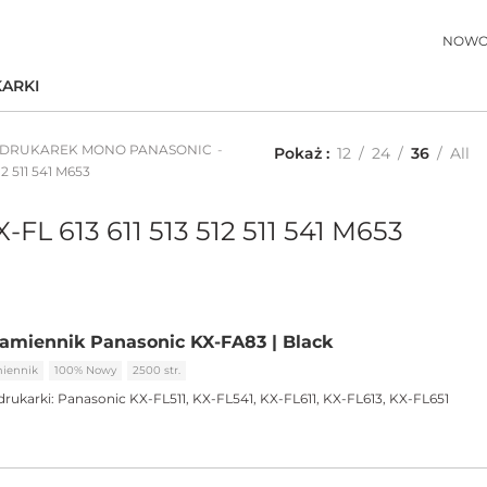
NOWO
ARKI
 DRUKAREK MONO PANASONIC
Pokaż
12
24
36
All
2 511 541 M653
-FL 613 611 513 512 511 541 M653
amiennik Panasonic KX-FA83 | Black
iennik
100% Nowy
2500 str.
drukarki:
Panasonic KX-FL511, KX-FL541, KX-FL611, KX-FL613, KX-FL651