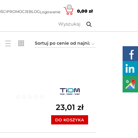
0
0,00
zł
ŚCI
PROMOCJE
BLOG
Logowanie
Oceniono
0
na 5
23,01
zł
DO KOSZYKA