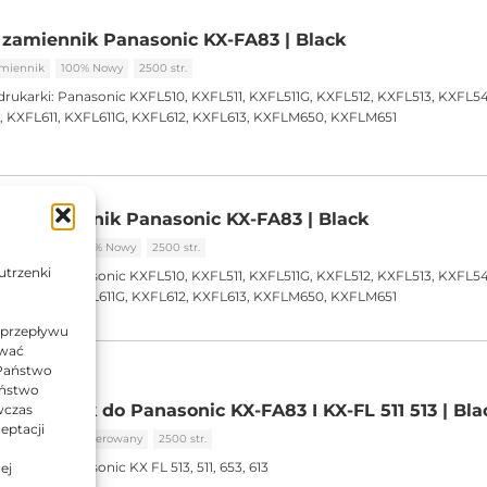
zamiennik Panasonic KX-FA83 | Black
miennik
100% Nowy
2500 str.
drukarki:
Panasonic KXFL510, KXFL511, KXFL511G, KXFL512, KXFL513, KXFL5
 KXFL611, KXFL611G, KXFL612, KXFL613, KXFLM650, KXFLM651
ld zamiennik Panasonic KX-FA83 | Black
Zamiennik
100% Nowy
2500 str.
utrzenki
drukarki:
Panasonic KXFL510, KXFL511, KXFL511G, KXFL512, KXFL513, KXFL5
 KXFL611, KXFL611G, KXFL612, KXFL613, KXFLM650, KXFLM651
 przepływu
ować
 Państwo
Państwo
 zamiennik do Panasonic KX-FA83 I KX-FL 511 513 | Bla
wczas
eptacji
miennik
Regenerowany
2500 str.
drukarki:
Panasonic KX FL 513, 511, 653, 613
ej