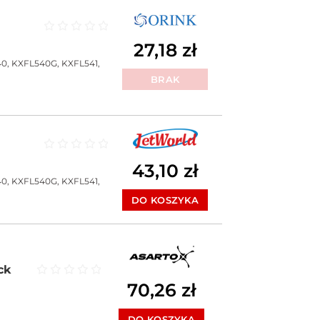
Oceniono
0
na 5
27,18
zł
40, KXFL540G, KXFL541,
BRAK
Oceniono
0
na 5
43,10
zł
40, KXFL540G, KXFL541,
DO KOSZYKA
ck
Oceniono
0
na 5
70,26
zł
DO KOSZYKA