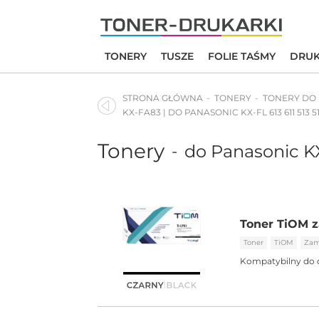
Skip
to
content
TONERY
TUSZE
FOLIE TAŚMY
DRUK
STRONA GŁÓWNA
TONERY
TONERY DO
KX-FA83 | DO PANASONIC KX-FL 613 611 513 51
Tonery
do Panasonic KX
-
Toner TiOM z
Toner
TiOM
Zam
Kompatybilny do 