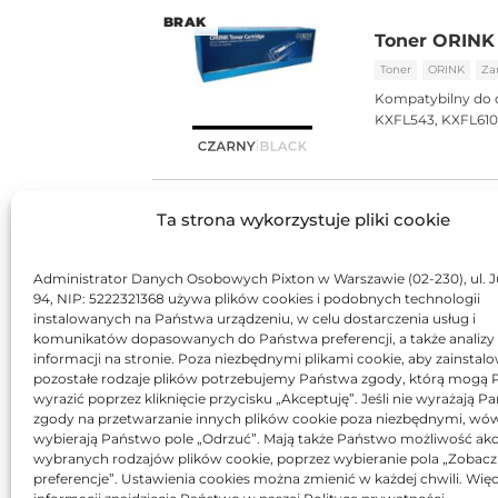
BRAK
Toner ORINK 
Toner
ORINK
Za
Kompatybilny do 
KXFL543, KXFL610,
Ta strona wykorzystuje pliki cookie
Toner JetWor
Toner
JetWorld
Administrator Danych Osobowych Pixton w Warszawie (02-230), ul. J
Kompatybilny do 
94, NIP: 5222321368 używa plików cookies i podobnych technologii
KXFL543, KXFL610,
instalowanych na Państwa urządzeniu, w celu dostarczenia usług i
komunikatów dopasowanych do Państwa preferencji, a także analizy
informacji na stronie. Poza niezbędnymi plikami cookie, aby zainstal
pozostałe rodzaje plików potrzebujemy Państwa zgody, którą mogą
wyrazić poprzez kliknięcie przycisku „Akceptuję”. Jeśli nie wyrażają 
Toner Asarto
zgody na przetwarzanie innych plików cookie poza niezbędnymi, wó
wybierają Państwo pole „Odrzuć”. Mają także Państwo możliwość akc
Toner
Asarto
Za
wybranych rodzajów plików cookie, poprzez wybieranie pola „Zobacz
Kompatybilny do 
preferencje”. Ustawienia cookies można zmienić w każdej chwili. Więc