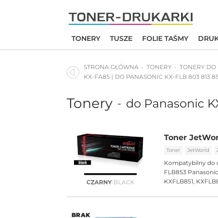
Skip
to
content
TONERY
TUSZE
FOLIE TAŚMY
DRUK
STRONA GŁÓWNA
TONERY
TONERY DO
KX-FA85 | DO PANASONIC KX-FLB 803 813 8
Tonery
do Panasonic K
-
Toner JetWor
Toner
JetWorld
Kompatybilny do 
FLB853 Panasonic
KXFLB851, KXFLB
BRAK