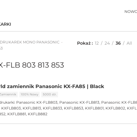
NOWO
ARKI
 DRUKAREK MONO PANASONIC
Pokaż
12
24
36
All
53
X-FLB 803 813 853
ld zamiennik Panasonic KX-FA85 | Black
Zamiennik
100% Nowy
5000 str.
drukarki:
Panasonic KX-FLB803, Panasonic KX-FLB813, Panasonic KX-FLB8
 KXFLB803, KXFLB813, KXFLB833, KXFLB853, KXFLB801, KXFLB802, KXFLB
852, KXFLB881, KXFLB882