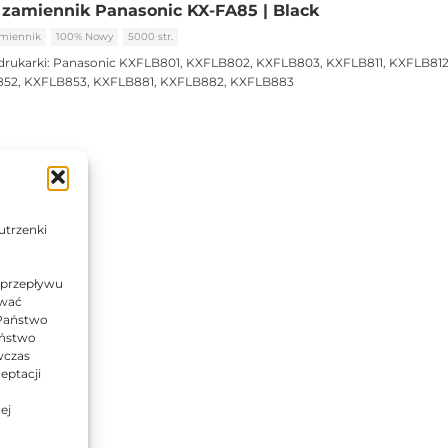
zamiennik Panasonic KX-FA85 | Black
miennik
100% Nowy
5000 str.
drukarki:
Panasonic KXFLB801, KXFLB802, KXFLB803, KXFLB811, KXFLB812
852, KXFLB853, KXFLB881, KXFLB882, KXFLB883
utrzenki
 przepływu
ować
 Państwo
Państwo
wczas
eptacji
ej