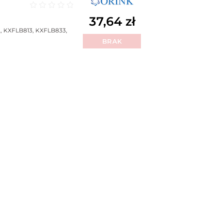
Oceniono
0
na 5
37,64
zł
, KXFLB813, KXFLB833,
BRAK