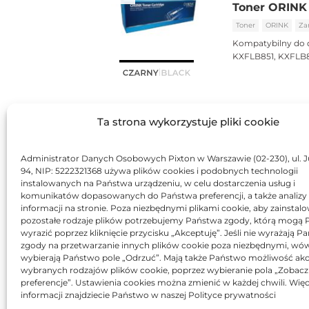
Toner ORINK 
Toner
ORINK
Za
Kompatybilny do 
KXFLB851, KXFLB
Ta strona wykorzystuje pliki cookie
Administrator Danych Osobowych Pixton w Warszawie (02-230), ul. J
94, NIP: 5222321368 używa plików cookies i podobnych technologii
instalowanych na Państwa urządzeniu, w celu dostarczenia usług i
komunikatów dopasowanych do Państwa preferencji, a także analizy
informacji na stronie. Poza niezbędnymi plikami cookie, aby zainstal
pozostałe rodzaje plików potrzebujemy Państwa zgody, którą mogą
wyrazić poprzez kliknięcie przycisku „Akceptuję”. Jeśli nie wyrażają 
zgody na przetwarzanie innych plików cookie poza niezbędnymi, wó
wybierają Państwo pole „Odrzuć”. Mają także Państwo możliwość akc
wybranych rodzajów plików cookie, poprzez wybieranie pola „Zobacz
preferencje”. Ustawienia cookies można zmienić w każdej chwili. Więc
informacji znajdziecie Państwo w naszej Polityce prywatności