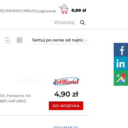
0
0,00
zł
ŚCI
PROMOCJE
BLOG
Logowanie
Oceniono
0
na 5
4,90
zł
33, Panasonic KX-
811, KXFLB812,
DO KOSZYKA