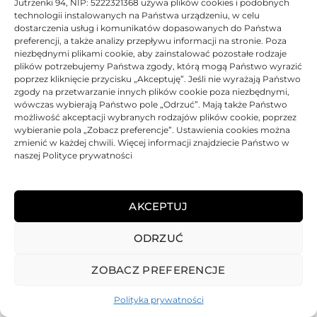
Jutrzenki 94, NIP: 5222321368 używa plików cookies i podobnych
technologii instalowanych na Państwa urządzeniu, w celu
dostarczenia usług i komunikatów dopasowanych do Państwa
preferencji, a także analizy przepływu informacji na stronie. Poza
niezbędnymi plikami cookie, aby zainstalować pozostałe rodzaje
plików potrzebujemy Państwa zgody, którą mogą Państwo wyrazić
poprzez kliknięcie przycisku „Akceptuję”. Jeśli nie wyrażają Państwo
zgody na przetwarzanie innych plików cookie poza niezbędnymi,
wówczas wybierają Państwo pole „Odrzuć”. Mają także Państwo
możliwość akceptacji wybranych rodzajów plików cookie, poprzez
wybieranie pola „Zobacz preferencje”. Ustawienia cookies można
zmienić w każdej chwili. Więcej informacji znajdziecie Państwo w
naszej Polityce prywatności
AKCEPTUJ
ODRZUĆ
REGULAMIN
POLITYKA PRYWATNOŚCI
DOSTAWA
PŁATNOŚCI
O NAS
GWARANCJE – REKLAMACJE
KONTAKT
ZOBACZ PREFERENCJE
2025
TONER-DRUKARKI.PL WSZELKIE PRAWA ZASTRZERZONE.
Polityka prywatności
ALL RIGHTS RESERVED. WEBSITE PROTECTED