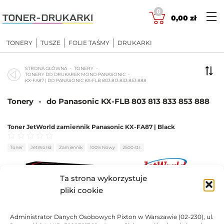
Skip
0
to
0,00
zł
content
TONERY
TUSZE
FOLIE TAŚMY
DRUKARKI
STRONA GŁÓWNA
TONERY
TONERY DO DRUKAREK MONO PANASONIC
KX-FA87 | DO PANASONIC KX-FLB 803 813 833 853 888
Tonery
-
do Panasonic KX-FLB 803 813 833 853 888
Toner JetWorld zamiennik Panasonic KX-FA87 | Black
Oceniono
0
na 5
Toner
JetWorld
Zamiennik
100% Nowy
2500 str.
Ta strona wykorzystuje
31,21
zł
pliki cookie
DO KOSZYKA
Administrator Danych Osobowych Pixton w Warszawie (02-230), ul.