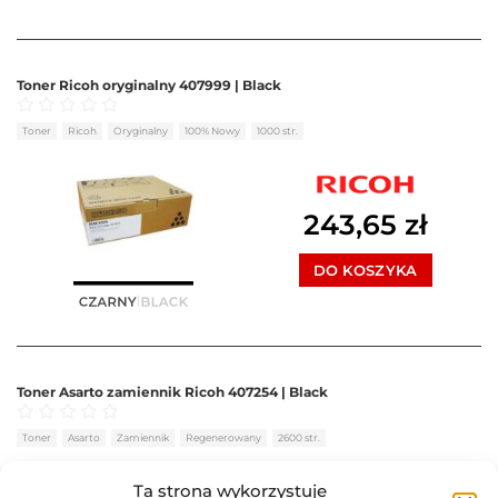
Toner Ricoh oryginalny 407999 | Black
Oceniono
0
na 5
Toner
Ricoh
Oryginalny
100% Nowy
1000 str.
243,65
zł
DO KOSZYKA
Toner Asarto zamiennik Ricoh 407254 | Black
Oceniono
0
na 5
Toner
Asarto
Zamiennik
Regenerowany
2600 str.
BRAK
Ta strona wykorzystuje