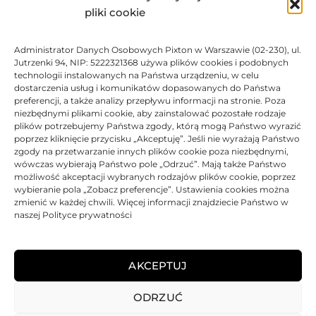
pliki cookie
308,51
zł
Administrator Danych Osobowych Pixton w Warszawie (02-230), ul.
BRAK
Jutrzenki 94, NIP: 5222321368 używa plików cookies i podobnych
technologii instalowanych na Państwa urządzeniu, w celu
dostarczenia usług i komunikatów dopasowanych do Państwa
preferencji, a także analizy przepływu informacji na stronie. Poza
niezbędnymi plikami cookie, aby zainstalować pozostałe rodzaje
plików potrzebujemy Państwa zgody, którą mogą Państwo wyrazić
Toner Ricoh oryginalny 407254 | Black
poprzez kliknięcie przycisku „Akceptuję”. Jeśli nie wyrażają Państwo
zgody na przetwarzanie innych plików cookie poza niezbędnymi,
Oceniono
0
na 5
Toner
Ricoh
Oryginalny
100% Nowy
2600 str.
wówczas wybierają Państwo pole „Odrzuć”. Mają także Państwo
możliwość akceptacji wybranych rodzajów plików cookie, poprzez
BRAK
wybieranie pola „Zobacz preferencje”. Ustawienia cookies można
zmienić w każdej chwili. Więcej informacji znajdziecie Państwo w
479,55
zł
naszej Polityce prywatności
BRAK
AKCEPTUJ
ODRZUĆ
REGULAMIN
POLITYKA PRYWATNOŚCI
DOSTAWA
PŁATNOŚCI