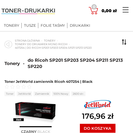
Skip
0
to
0,00
zł
content
TONERY
TUSZE
FOLIE TAŚMY
DRUKARKI
STRONA GŁÓWNA
TONERY
TONERY DO DRUKAREK MONO RICOH
407254 | DO RICOH SP201 SP203 SP204 SP211 SP213 SP220
do Ricoh SP201 SP203 SP204 SP211 SP213
Tonery
-
SP220
Toner JetWorld zamiennik Ricoh 407254 | Black
Oceniono
0
na 5
Toner
JetWorld
Zamiennik
100% Nowy
2600 str.
176,96
zł
DO KOSZYKA