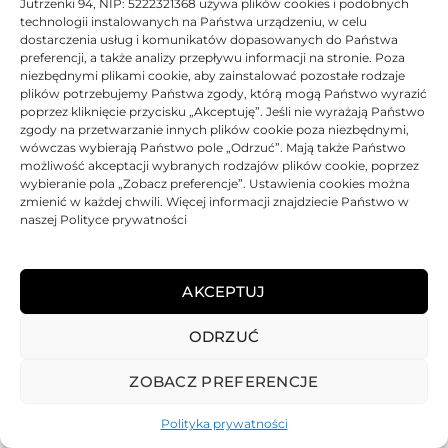
Jutrzenki 94, NIP: 5222321368 używa plików cookies i podobnych
technologii instalowanych na Państwa urządzeniu, w celu
dostarczenia usług i komunikatów dopasowanych do Państwa
preferencji, a także analizy przepływu informacji na stronie. Poza
niezbędnymi plikami cookie, aby zainstalować pozostałe rodzaje
plików potrzebujemy Państwa zgody, którą mogą Państwo wyrazić
poprzez kliknięcie przycisku „Akceptuję”. Jeśli nie wyrażają Państwo
zgody na przetwarzanie innych plików cookie poza niezbędnymi,
wówczas wybierają Państwo pole „Odrzuć”. Mają także Państwo
możliwość akceptacji wybranych rodzajów plików cookie, poprzez
wybieranie pola „Zobacz preferencje”. Ustawienia cookies można
zmienić w każdej chwili. Więcej informacji znajdziecie Państwo w
naszej Polityce prywatności
AKCEPTUJ
ODRZUĆ
REGULAMIN
POLITYKA PRYWATNOŚCI
DOSTAWA
PŁATNOŚCI
O NAS
GWARANCJE – REKLAMACJE
KONTAKT
ZOBACZ PREFERENCJE
2025
TONER-DRUKARKI.PL WSZELKIE PRAWA ZASTRZERZONE.
Polityka prywatności
ALL RIGHTS RESERVED. WEBSITE PROTECTED