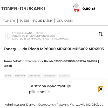
Skip
0
to
0,00
zł
content
TONERY
TUSZE
FOLIE TAŚMY
DRUKARKI
STRONA GŁÓWNA
TONERY
TONERY DO DRUKAREK MONO RICOH
6210D | DO RICOH MP6000 MP6001 MP6002 MP6503
Tonery
-
do Ricoh MP6000 MP6001 MP6002 MP6503
Toner JetWorld zamiennik Ricoh 6210D 885098 885274 841992 |
Black
Oceniono
0
na 5
Toner
JetWorld
Zamiennik
100% Nowy
43000 str.
Ta strona wykorzystuje
BRAK
pliki cookie
111,67
zł
BRAK
Administrator Danych Osobowych Pixton w Warszawie (02-230), ul.