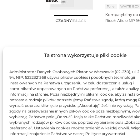
BRAK
Toner
WHITE BOX
Kompatybilny do 
Ricoh Aficio MP 1
Ta strona wykorzystuje pliki cookie
Administrator Danych Osobowych Pixton w Warszawie (02-230), ul. J
94, NIP: 5222321368 używa plików cookies i podobnych technologii
instalowanych na Państwa urządzeniu, w celu dostarczenia usług i
komunikatów dopasowanych do Państwa preferencji, a także analizy
informacji na stronie. Poza niezbędnymi plikami cookie, aby zainstal
pozostałe rodzaje plików potrzebujemy Państwa zgody, którą mogą
wyrazić poprzez kliknięcie przycisku „Akceptuję”. Jeśli nie wyrażają 
zgody na przetwarzanie innych plików cookie poza niezbędnymi, wó
wybierają Państwo pole „Odrzuć”. Mają także Państwo możliwość akc
wybranych rodzajów plików cookie, poprzez wybieranie pola „Zobacz
preferencje”. Ustawienia cookies można zmienić w każdej chwili. Więc
informacji znajdziecie Państwo w naszej Polityce prywatności