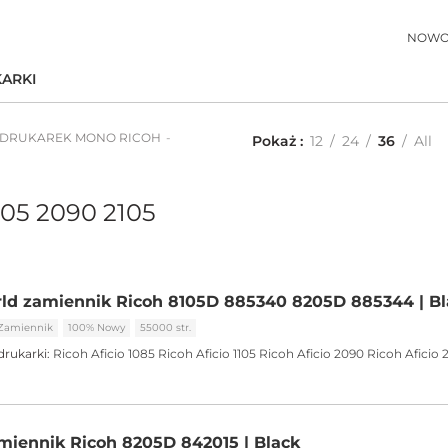
NOWO
ARKI
 DRUKAREK MONO RICOH
Pokaż
12
24
36
All
105 2090 2105
ld zamiennik Ricoh 8105D 885340 8205D 885344 | Bl
Zamiennik
100% Nowy
55000 str.
drukarki:
Ricoh Aficio 1085
Ricoh Aficio 1105
Ricoh Aficio 2090
Ricoh Aficio 
iennik Ricoh 8205D 842015 | Black