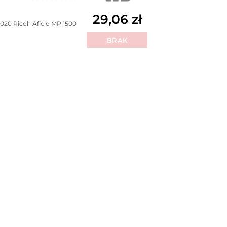
Oceniono
0
na 5
29,06
zł
2020
Ricoh Aficio MP 1500
BRAK