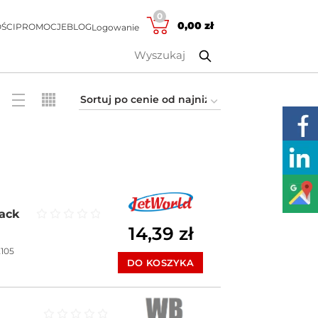
0
0,00
zł
ŚCI
PROMOCJE
BLOG
Logowanie
ack
14,39
zł
Oceniono
0
na 5
2105
DO KOSZYKA