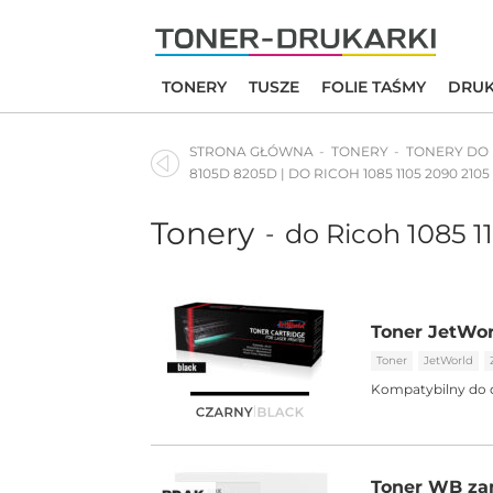
Skip
to
content
TONERY
TUSZE
FOLIE TAŚMY
DRUK
STRONA GŁÓWNA
TONERY
TONERY DO
8105D 8205D | DO RICOH 1085 1105 2090 2105
Tonery
do Ricoh 1085 1
-
Toner JetWor
Toner
JetWorld
Kompatybilny do 
Toner WB zam