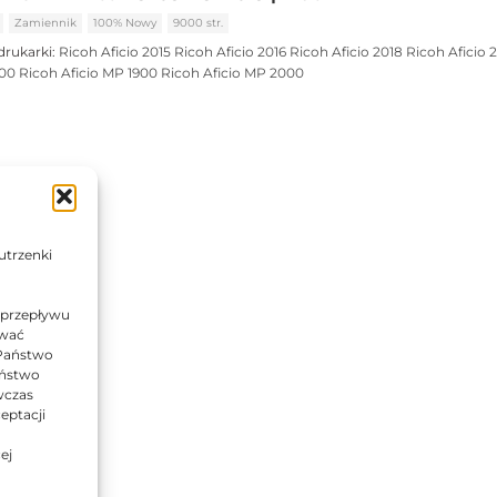
Zamiennik
100% Nowy
9000 str.
drukarki:
Ricoh Aficio 2015
Ricoh Aficio 2016
Ricoh Aficio 2018
Ricoh Aficio 
600
Ricoh Aficio MP 1900
Ricoh Aficio MP 2000
utrzenki
 przepływu
ować
 Państwo
Państwo
wczas
eptacji
ej