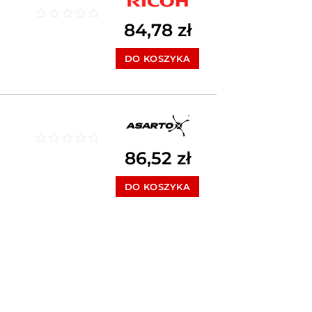
84,78
zł
Oceniono
0
na 5
DO KOSZYKA
Oceniono
0
na 5
86,52
zł
DO KOSZYKA