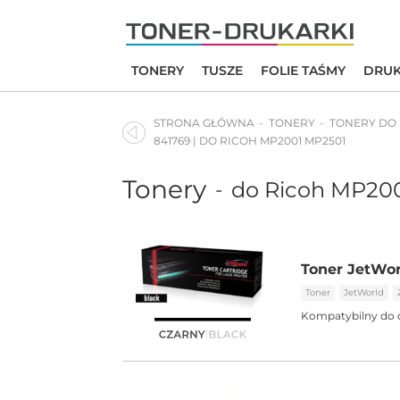
Skip
to
content
TONERY
TUSZE
FOLIE TAŚMY
DRUK
STRONA GŁÓWNA
TONERY
TONERY DO
841769 | DO RICOH MP2001 MP2501
Tonery
do Ricoh MP20
-
Toner JetWor
Toner
JetWorld
Kompatybilny do 