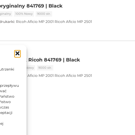
oryginalny 841769 | Black
ginalny
100% Nowy
9000 str.
drukarki:
Ricoh Aficio MP 2001
Ricoh Aficio MP 2501
 zamiennik Ricoh 841769 | Black
miennik
100% Nowy
9000 str.
utrzenki
drukarki:
Ricoh Aficio MP 2001
Ricoh Aficio MP 2501
 przepływu
ować
 Państwo
Państwo
wczas
eptacji
ej