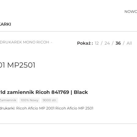
NOWO
ARKI
 DRUKAREK MONO RICOH
Pokaż
12
24
36
All
01 MP2501
ld zamiennik Ricoh 841769 | Black
Zamiennik
100% Nowy
9000 str.
drukarki:
Ricoh Aficio MP 2001
Ricoh Aficio MP 2501