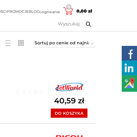
0
0,00
zł
ŚCI
PROMOCJE
BLOG
Logowanie
40,59
zł
Oceniono
0
na 5
DO KOSZYKA