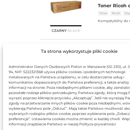
Toner Ricoh 
Toner
Ricoh
Ory
Kompatybilny do 
Ta strona wykorzystuje pliki cookie
Toner Asarto
Toner
Asarto
Za
Administrator Danych Osobowych Pixton w Warszawie (02-230), ul. J
94, NIP: 5222321368 używa plików cookies i podobnych technologii
Kompatybilny do 
instalowanych na Państwa urządzeniu, w celu dostarczenia usług i
komunikatów dopasowanych do Państwa preferencji, a także analizy
informacji na stronie. Poza niezbędnymi plikami cookie, aby zainstal
pozostałe rodzaje plików potrzebujemy Państwa zgody, którą mogą
wyrazić poprzez kliknięcie przycisku „Akceptuję”. Jeśli nie wyrażają 
zgody na przetwarzanie innych plików cookie poza niezbędnymi, wó
wybierają Państwo pole „Odrzuć”. Mają także Państwo możliwość akc
wybranych rodzajów plików cookie, poprzez wybieranie pola „Zobacz
preferencje”. Ustawienia cookies można zmienić w każdej chwili. Więc
informacji znajdziecie Państwo w naszej Polityce prywatności