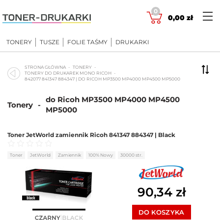
Skip
0
to
0,00
zł
content
TONERY
TUSZE
FOLIE TAŚMY
DRUKARKI
STRONA GŁÓWNA
TONERY
TONERY DO DRUKAREK MONO RICOH
842077 841347 884347 | DO RICOH MP3500 MP4000 MP4500 MP5000
do Ricoh MP3500 MP4000 MP4500
Tonery
-
MP5000
Toner JetWorld zamiennik Ricoh 841347 884347 | Black
Oceniono
0
na 5
Toner
JetWorld
Zamiennik
100% Nowy
30000 str.
90,34
zł
DO KOSZYKA