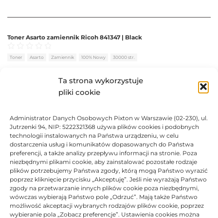
Toner Asarto zamiennik Ricoh 841347 | Black
Oceniono
0
na 5
Toner
Asarto
Zamiennik
100% Nowy
30000 str.
BRAK
Ta strona wykorzystuje
pliki cookie
118,36
zł
Administrator Danych Osobowych Pixton w Warszawie (02-230), ul.
BRAK
Jutrzenki 94, NIP: 5222321368 używa plików cookies i podobnych
technologii instalowanych na Państwa urządzeniu, w celu
dostarczenia usług i komunikatów dopasowanych do Państwa
preferencji, a także analizy przepływu informacji na stronie. Poza
niezbędnymi plikami cookie, aby zainstalować pozostałe rodzaje
plików potrzebujemy Państwa zgody, którą mogą Państwo wyrazić
Toner Ricoh oryginalny 842077 | Black
poprzez kliknięcie przycisku „Akceptuję”. Jeśli nie wyrażają Państwo
zgody na przetwarzanie innych plików cookie poza niezbędnymi,
Oceniono
0
na 5
Toner
Ricoh
Oryginalny
100% Nowy
30000 str.
wówczas wybierają Państwo pole „Odrzuć”. Mają także Państwo
możliwość akceptacji wybranych rodzajów plików cookie, poprzez
wybieranie pola „Zobacz preferencje”. Ustawienia cookies można