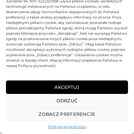
Jutrzenki 94, NIP: 5222321368 używa plików cookies i podobnych
technologii instalowanych na Państwa urządzeniu, w celu
dostarczenia usług i komunikatów dopasowanych do Państwa
Toner JetWorld zamiennik Ricoh 842127 | Black
preferencji, a także analizy przepływu informacji na stronie. Poza
niezbędnymi plikami cookie, aby zainstalować pozostałe rodzaje
Oceniono
0
na 5
plików potrzebujemy Państwa zgody, którą mogą Państwo wyrazić
Toner
JetWorld
Zamiennik
100% Nowy
48000 str.
poprzez kliknięcie przycisku „Akceptuję”. Jeśli nie wyrażają Państwo
zgody na przetwarzanie innych plików cookie poza niezbędnymi,
BRAK
wówczas wybierają Państwo pole „Odrzuć”. Mają także Państwo
199,92
zł
możliwość akceptacji wybranych rodzajów plików cookie, poprzez
wybieranie pola „Zobacz preferencje”. Ustawienia cookies można
zmienić w każdej chwili. Więcej informacji znajdziecie Państwo w
BRAK
naszej Polityce prywatności
AKCEPTUJ
ODRZUĆ
REGULAMIN
POLITYKA PRYWATNOŚCI
DOSTAWA
PŁATNOŚCI
O NAS
GWARANCJE – REKLAMACJE
KONTAKT
ZOBACZ PREFERENCJE
2025
TONER-DRUKARKI.PL WSZELKIE PRAWA ZASTRZERZONE.
Polityka prywatności
ALL RIGHTS RESERVED. WEBSITE PROTECTED