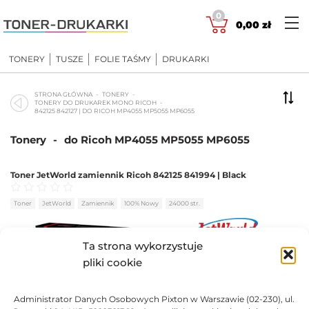
Skip
0
to
0,00
zł
content
TONERY
TUSZE
FOLIE TAŚMY
DRUKARKI
STRONA GŁÓWNA
TONERY
TONERY DO DRUKAREK MONO RICOH
842125 842127 | DO RICOH MP4055 MP5055 MP6055
Tonery
-
do Ricoh MP4055 MP5055 MP6055
Toner JetWorld zamiennik Ricoh 842125 841994 | Black
Oceniono
0
na 5
Toner
JetWorld
Zamiennik
100% Nowy
24000 str.
Ta strona wykorzystuje
143,41
zł
pliki cookie
DO KOSZYKA
Administrator Danych Osobowych Pixton w Warszawie (02-230), ul.