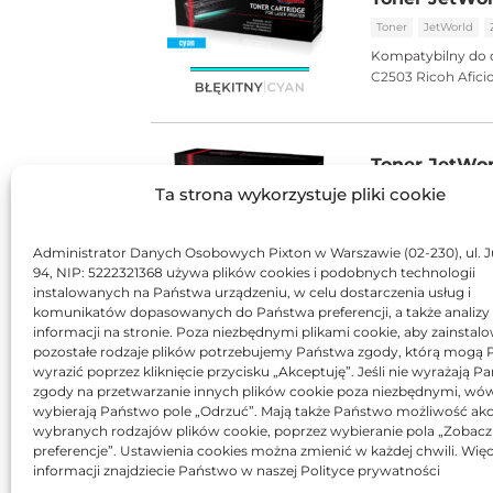
Toner
JetWorld
Kompatybilny do 
C2503
Ricoh Afic
Toner JetWor
Ta strona wykorzystuje pliki cookie
Toner
JetWorld
Kompatybilny do 
C2503
Ricoh Afic
Administrator Danych Osobowych Pixton w Warszawie (02-230), ul. J
94, NIP: 5222321368 używa plików cookies i podobnych technologii
instalowanych na Państwa urządzeniu, w celu dostarczenia usług i
komunikatów dopasowanych do Państwa preferencji, a także analizy
Toner JetWor
informacji na stronie. Poza niezbędnymi plikami cookie, aby zainstal
pozostałe rodzaje plików potrzebujemy Państwa zgody, którą mogą
Toner
JetWorld
wyrazić poprzez kliknięcie przycisku „Akceptuję”. Jeśli nie wyrażają 
Kompatybilny do 
zgody na przetwarzanie innych plików cookie poza niezbędnymi, wó
C2503
Ricoh Afic
wybierają Państwo pole „Odrzuć”. Mają także Państwo możliwość akc
wybranych rodzajów plików cookie, poprzez wybieranie pola „Zobacz
preferencje”. Ustawienia cookies można zmienić w każdej chwili. Więc
informacji znajdziecie Państwo w naszej Polityce prywatności