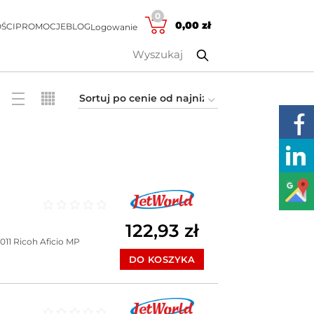
0
0,00
zł
ŚCI
PROMOCJE
BLOG
Logowanie
Oceniono
0
na 5
122,93
zł
011
Ricoh Aficio MP
DO KOSZYKA