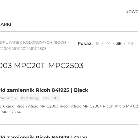
NOWO
ARKI
 DRUKAREK KOLOROWYCH RICOH
Pokaż
12
24
36
All
PC2003 MPC2011 MPC2503
003 MPC2011 MPC2503
ld zamiennik Ricoh 841925 | Black
Zamiennik
100% Nowy
15000 str.
drukarki:
Ricoh Aficio MP C2003
Ricoh Aficio MP C2004
Ricoh Aficio MP C2
io MP C2504
ld zamiennik Ricoh 841928 | Cyan