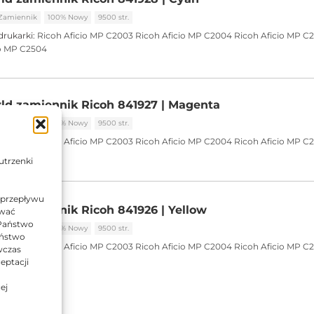
Zamiennik
100% Nowy
9500 str.
drukarki:
Ricoh Aficio MP C2003
Ricoh Aficio MP C2004
Ricoh Aficio MP C2
io MP C2504
ld zamiennik Ricoh 841927 | Magenta
Zamiennik
100% Nowy
9500 str.
drukarki:
Ricoh Aficio MP C2003
Ricoh Aficio MP C2004
Ricoh Aficio MP C2
io MP C2504
utrzenki
 przepływu
ld zamiennik Ricoh 841926 | Yellow
ować
 Państwo
Zamiennik
100% Nowy
9500 str.
Państwo
drukarki:
Ricoh Aficio MP C2003
Ricoh Aficio MP C2004
Ricoh Aficio MP C2
wczas
io MP C2504
eptacji
ej