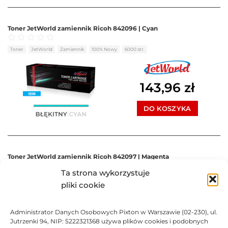
Toner JetWorld zamiennik Ricoh 842096 | Cyan
Oceniono
0
na 5
Toner
JetWorld
Zamiennik
100% Nowy
6000 str.
143,96
zł
DO KOSZYKA
Toner JetWorld zamiennik Ricoh 842097 | Magenta
Ta strona wykorzystuje
Oceniono
0
na 5
Toner
JetWorld
Zamiennik
100% Nowy
6000 str.
pliki cookie
143,96
zł
Administrator Danych Osobowych Pixton w Warszawie (02-230), ul.
Jutrzenki 94, NIP: 5222321368 używa plików cookies i podobnych