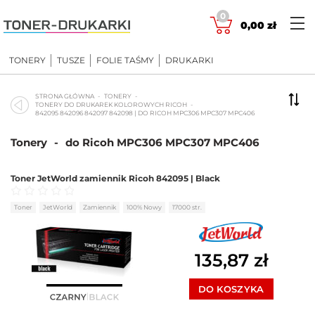
Skip
0
to
0,00
zł
content
TONERY
TUSZE
FOLIE TAŚMY
DRUKARKI
STRONA GŁÓWNA
TONERY
TONERY DO DRUKAREK KOLOROWYCH RICOH
842095 842096 842097 842098 | DO RICOH MPC306 MPC307 MPC406
Tonery
-
do Ricoh MPC306 MPC307 MPC406
Toner JetWorld zamiennik Ricoh 842095 | Black
Oceniono
0
na 5
Toner
JetWorld
Zamiennik
100% Nowy
17000 str.
135,87
zł
DO KOSZYKA