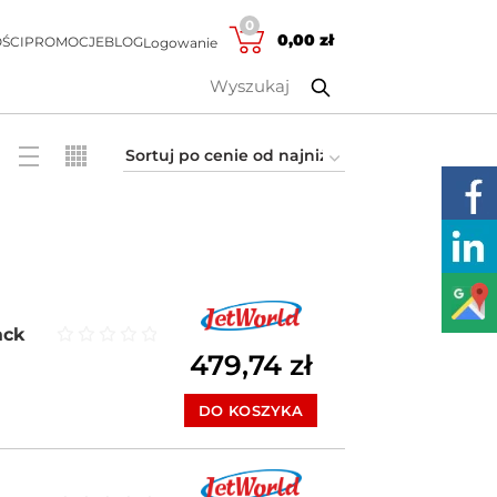
0
0,00
zł
ŚCI
PROMOCJE
BLOG
Logowanie
ack
479,74
zł
Oceniono
0
na 5
DO KOSZYKA