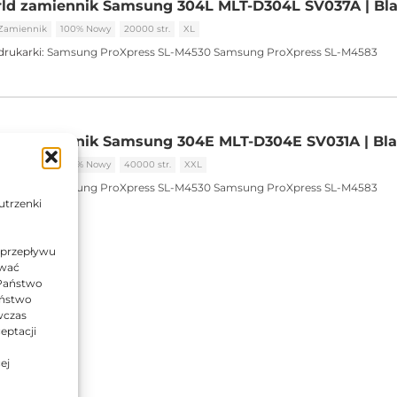
rld zamiennik Samsung 304L MLT-D304L SV037A | Bl
Zamiennik
100% Nowy
20000 str.
XL
drukarki:
Samsung ProXpress SL-M4530
Samsung ProXpress SL-M4583
rld zamiennik Samsung 304E MLT-D304E SV031A | Bl
Zamiennik
100% Nowy
40000 str.
XXL
drukarki:
Samsung ProXpress SL-M4530
Samsung ProXpress SL-M4583
utrzenki
 przepływu
ować
 Państwo
Państwo
wczas
eptacji
ej