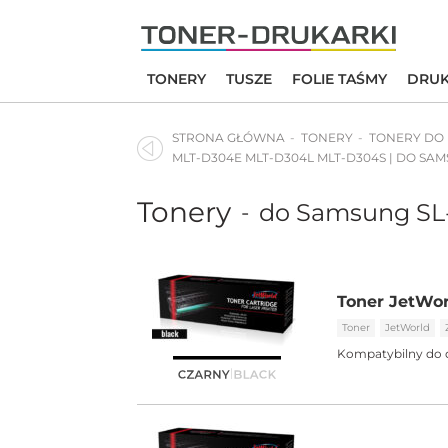
Skip
to
content
TONERY
TUSZE
FOLIE TAŚMY
DRUK
STRONA GŁÓWNA
TONERY
TONERY DO
MLT-D304E MLT-D304L MLT-D304S | DO SA
Tonery
do Samsung S
-
Toner JetWo
Toner
JetWorld
Kompatybilny do 