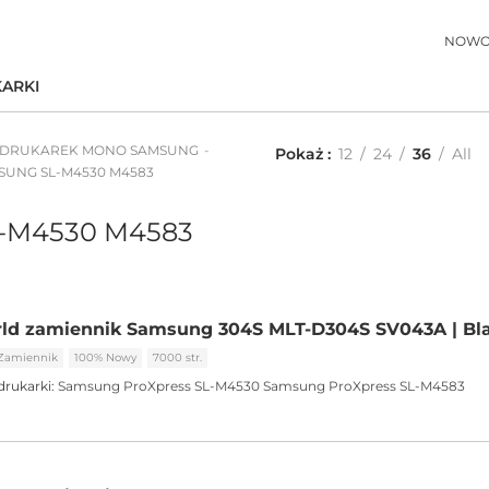
NOWO
ARKI
 DRUKAREK MONO SAMSUNG
Pokaż
12
24
36
All
MSUNG SL-M4530 M4583
L-M4530 M4583
rld zamiennik Samsung 304S MLT-D304S SV043A | Bl
Zamiennik
100% Nowy
7000 str.
drukarki:
Samsung ProXpress SL-M4530
Samsung ProXpress SL-M4583