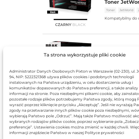
Toner JetWo
Toner
JetWorld
Kompatybilny do 
BRAK
Toner JetWo
Ta strona wykorzystuje pliki cookie
Toner
JetWorld
Kompatybilny do 
Administrator Danych Osobowych Pixton w Warszawie (02-230), ul. J
94, NIP: 5222321368 używa plików cookies i podobnych technologii
instalowanych na Państwa urządzeniu, w celu dostarczenia usług i
komunikatów dopasowanych do Państwa preferencji, a także analizy
informacji na stronie. Poza niezbędnymi plikami cookie, aby zainstal
pozostałe rodzaje plików potrzebujemy Państwa zgody, którą mogą
wyrazić poprzez kliknięcie przycisku „Akceptuję”. Jeśli nie wyrażają 
zgody na przetwarzanie innych plików cookie poza niezbędnymi, wó
wybierają Państwo pole „Odrzuć”. Mają także Państwo możliwość akc
wybranych rodzajów plików cookie, poprzez wybieranie pola „Zobacz
preferencje”. Ustawienia cookies można zmienić w każdej chwili. Więc
informacji znajdziecie Państwo w naszej Polityce prywatności