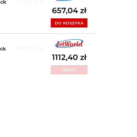
ack
657,04
zł
Oceniono
0
na 5
DO KOSZYKA
ack
1112,40
zł
Oceniono
0
na 5
BRAK