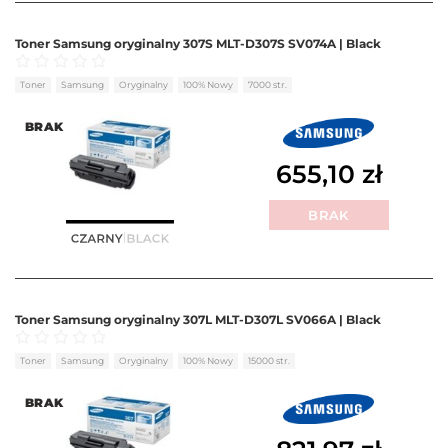
Toner Samsung oryginalny 307S MLT-D307S SV074A | Black
Oceniono
0
na 5
Toner
Samsung
Oryginalny
100% Nowy
7000 str.
BRAK
655,10
zł
BRAK
Toner Samsung oryginalny 307L MLT-D307L SV066A | Black
Oceniono
0
na 5
Toner
Samsung
Oryginalny
100% Nowy
15000 str.
BRAK