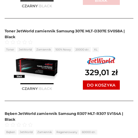
BRAK
Toner JetWorld zamiennik Samsung 307E MLT-D307E SV058A |
Black
Oceniono
0
na 5
Toner
JetWorld
Zamiennik
100% Nowy
20000 str.
XL
329,01
zł
DO KOSZYKA
Bęben JetWorld zamiennik Samsung R307 MLT-R307 SV154A |
Black
Oceniono
0
na 5
Bęben
JetWorld
Zamiennik
Regenerowany
60000 str.