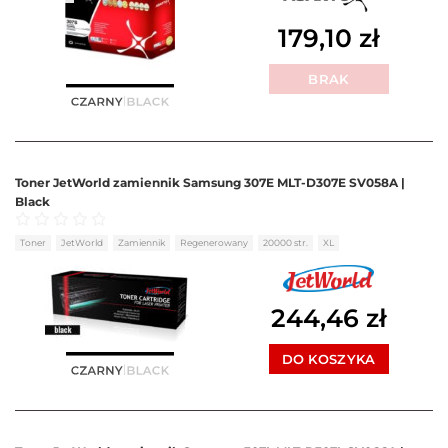
179,10
zł
BRAK
Toner JetWorld zamiennik Samsung 307E MLT-D307E SV058A |
Black
Oceniono
0
na 5
Toner
JetWorld
Zamiennik
Regenerowany
20000 str.
XL
244,46
zł
DO KOSZYKA