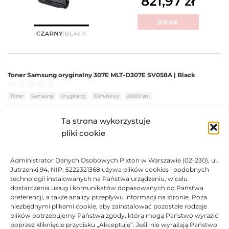
821,97
zł
BRAK
Toner Samsung oryginalny 307E MLT-D307E SV058A | Black
Oceniono
0
na 5
Toner
Samsung
Oryginalny
100% Nowy
20000 str.
BRAK
Ta strona wykorzystuje
pliki cookie
982,23
zł
Administrator Danych Osobowych Pixton w Warszawie (02-230), ul.
BRAK
Jutrzenki 94, NIP: 5222321368 używa plików cookies i podobnych
technologii instalowanych na Państwa urządzeniu, w celu
dostarczenia usług i komunikatów dopasowanych do Państwa
preferencji, a także analizy przepływu informacji na stronie. Poza
niezbędnymi plikami cookie, aby zainstalować pozostałe rodzaje
plików potrzebujemy Państwa zgody, którą mogą Państwo wyrazić
Toner Samsung oryginalny 307U MLT-D307U SV081A | Black
poprzez kliknięcie przycisku „Akceptuję”. Jeśli nie wyrażają Państwo