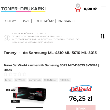
Skip
0
to
0,00
zł
content
TONERY
TUSZE
FOLIE TAŚMY
DRUKARKI
STRONA GŁÓWNA
TONERY
TONERY DO DRUKAREK MONO SAMSUNG
MLT-D307E MLT-D307L MLT-D307S MLT-D307U MLT-R307 | DO
SAMSUNG ML-4510 ML-5010 ML-5015
Tonery
-
do Samsung ML-4510 ML-5010 ML-5015
Toner JetWorld zamiennik Samsung 307S MLT-D307S SV074A |
Black
Oceniono
0
na 5
Toner
JetWorld
Zamiennik
100% Nowy
7000 str.
BRAK
76,25
zł
BRAK