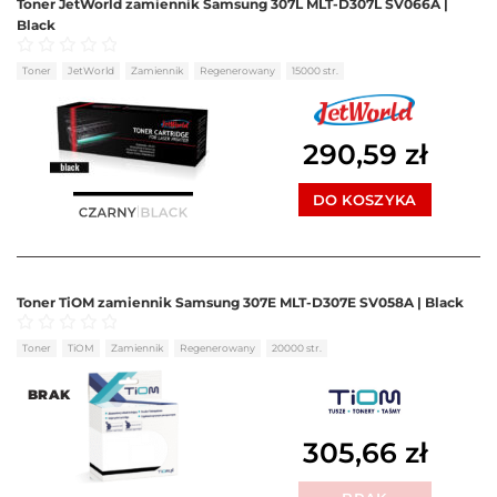
Toner JetWorld zamiennik Samsung 307L MLT-D307L SV066A |
Black
Oceniono
0
na 5
Toner
JetWorld
Zamiennik
Regenerowany
15000 str.
290,59
zł
DO KOSZYKA
Toner TiOM zamiennik Samsung 307E MLT-D307E SV058A | Black
Oceniono
0
na 5
Toner
TiOM
Zamiennik
Regenerowany
20000 str.
BRAK
305,66
zł