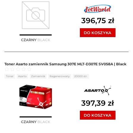
396,75
zł
DO KOSZYKA
Toner Asarto zamiennik Samsung 307E MLT-D307E SV058A | Black
Oceniono
0
na 5
Toner
Asarto
Zamiennik
Regenerowany
20000 str.
397,39
zł
DO KOSZYKA