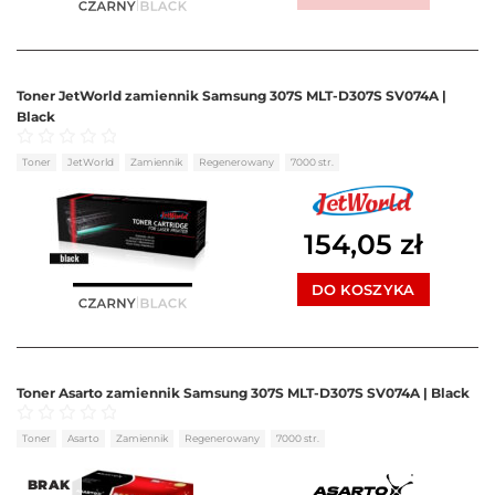
Toner JetWorld zamiennik Samsung 307S MLT-D307S SV074A |
Black
Oceniono
0
na 5
Toner
JetWorld
Zamiennik
Regenerowany
7000 str.
154,05
zł
DO KOSZYKA
Toner Asarto zamiennik Samsung 307S MLT-D307S SV074A | Black
Oceniono
0
na 5
Toner
Asarto
Zamiennik
Regenerowany
7000 str.
BRAK