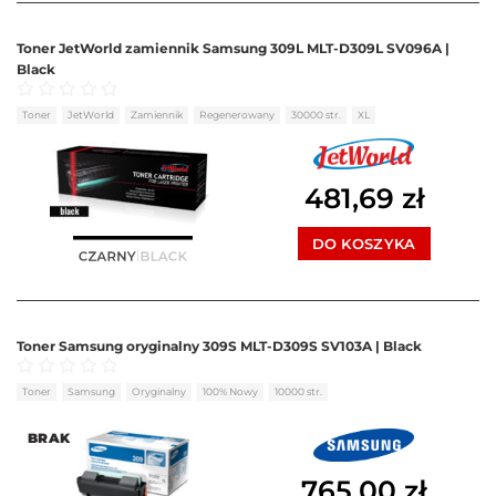
Toner JetWorld zamiennik Samsung 309L MLT-D309L SV096A |
Black
Oceniono
0
na 5
Toner
JetWorld
Zamiennik
Regenerowany
30000 str.
XL
481,69
zł
DO KOSZYKA
Toner Samsung oryginalny 309S MLT-D309S SV103A | Black
Oceniono
0
na 5
Toner
Samsung
Oryginalny
100% Nowy
10000 str.
BRAK
765,00
zł