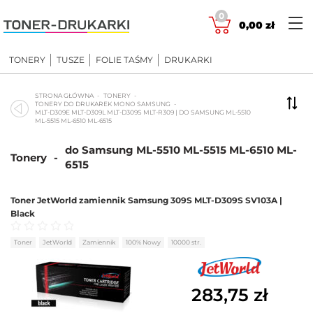
Skip
0
to
0,00
zł
content
TONERY
TUSZE
FOLIE TAŚMY
DRUKARKI
STRONA GŁÓWNA
TONERY
TONERY DO DRUKAREK MONO SAMSUNG
MLT-D309E MLT-D309L MLT-D309S MLT-R309 | DO SAMSUNG ML-5510
ML-5515 ML-6510 ML-6515
do Samsung ML-5510 ML-5515 ML-6510 ML-
Tonery
-
6515
Toner JetWorld zamiennik Samsung 309S MLT-D309S SV103A |
Black
Oceniono
0
na 5
Toner
JetWorld
Zamiennik
100% Nowy
10000 str.
283,75
zł