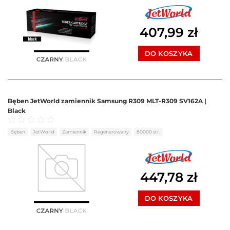
407,99
zł
DO KOSZYKA
Bęben JetWorld zamiennik Samsung R309 MLT-R309 SV162A |
Black
Oceniono
0
na 5
Bęben
JetWorld
Zamiennik
Regenerowany
80000 str.
447,78
zł
DO KOSZYKA