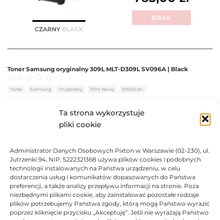
BRAK
Toner Samsung oryginalny 309L MLT-D309L SV096A | Black
Oceniono
0
na 5
Toner
Samsung
Oryginalny
100% Nowy
30000 str.
BRAK
Ta strona wykorzystuje
pliki cookie
1224,78
zł
Administrator Danych Osobowych Pixton w Warszawie (02-230), ul.
BRAK
Jutrzenki 94, NIP: 5222321368 używa plików cookies i podobnych
technologii instalowanych na Państwa urządzeniu, w celu
dostarczenia usług i komunikatów dopasowanych do Państwa
preferencji, a także analizy przepływu informacji na stronie. Poza
niezbędnymi plikami cookie, aby zainstalować pozostałe rodzaje
plików potrzebujemy Państwa zgody, którą mogą Państwo wyrazić
Toner Samsung oryginalny 309E MLT-D309E SV090A | Black
poprzez kliknięcie przycisku „Akceptuję”. Jeśli nie wyrażają Państwo