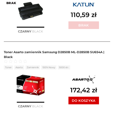
BRAK
110,59
zł
BRAK
Toner Asarto zamiennik Samsung D2850B ML-D2850B SU654A |
Black
Oceniono
0
na 5
Toner
Asarto
Zamiennik
100% Nowy
5000 str.
172,42
zł
DO KOSZYKA