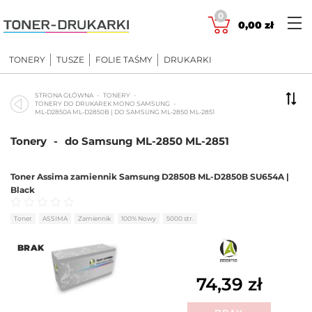
Skip
0
to
0,00
zł
content
TONERY
TUSZE
FOLIE TAŚMY
DRUKARKI
STRONA GŁÓWNA
TONERY
TONERY DO DRUKAREK MONO SAMSUNG
ML-D2850A ML-D2850B | DO SAMSUNG ML-2850 ML-2851
Tonery
-
do Samsung ML-2850 ML-2851
Toner Assima zamiennik Samsung D2850B ML-D2850B SU654A |
Black
Oceniono
0
na 5
Toner
ASSIMA
Zamiennik
100% Nowy
5000 str.
BRAK
74,39
zł