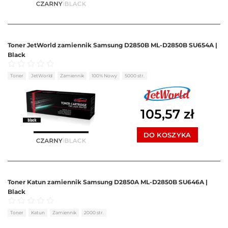
Toner JetWorld zamiennik Samsung D2850B ML-D2850B SU654A |
Black
Oceniono
0
na 5
Toner
JetWorld
Zamiennik
100% Nowy
5000 str.
105,57
zł
DO KOSZYKA
Toner Katun zamiennik Samsung D2850A ML-D2850B SU646A |
Black
Oceniono
0
na 5
Toner
Katun
Zamiennik
2000 str.