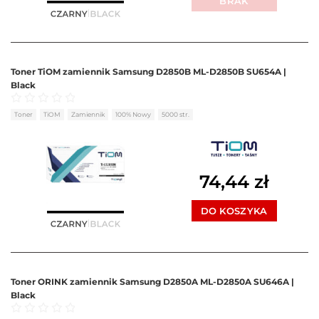
BRAK
Toner TiOM zamiennik Samsung D2850B ML-D2850B SU654A |
Black
Oceniono
0
na 5
Toner
TiOM
Zamiennik
100% Nowy
5000 str.
74,44
zł
DO KOSZYKA
Toner ORINK zamiennik Samsung D2850A ML-D2850A SU646A |
Black