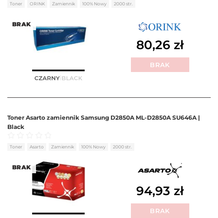
Oceniono
0
na 5
Toner
ORINK
Zamiennik
100% Nowy
2000 str.
BRAK
80,26
zł
BRAK
Toner Asarto zamiennik Samsung D2850A ML-D2850A SU646A |
Black
Oceniono
0
na 5
Toner
Asarto
Zamiennik
100% Nowy
2000 str.
BRAK
94,93
zł
BRAK