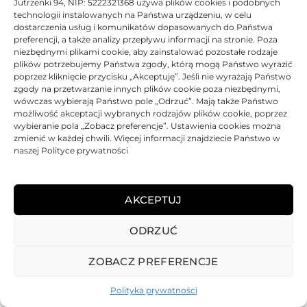
Jutrzenki 94, NIP: 5222321368 używa plików cookies i podobnych
technologii instalowanych na Państwa urządzeniu, w celu
dostarczenia usług i komunikatów dopasowanych do Państwa
preferencji, a także analizy przepływu informacji na stronie. Poza
Toner Samsung oryginalny D704S MLT-D704S SS770A | Black
niezbędnymi plikami cookie, aby zainstalować pozostałe rodzaje
plików potrzebujemy Państwa zgody, którą mogą Państwo wyrazić
poprzez kliknięcie przycisku „Akceptuję”. Jeśli nie wyrażają Państwo
Oceniono
0
na 5
Toner
Samsung
Oryginalny
100% Nowy
25000 str.
zgody na przetwarzanie innych plików cookie poza niezbędnymi,
wówczas wybierają Państwo pole „Odrzuć”. Mają także Państwo
możliwość akceptacji wybranych rodzajów plików cookie, poprzez
wybieranie pola „Zobacz preferencje”. Ustawienia cookies można
295,09
zł
zmienić w każdej chwili. Więcej informacji znajdziecie Państwo w
naszej Polityce prywatności
DO KOSZYKA
AKCEPTUJ
ODRZUĆ
REGULAMIN
POLITYKA PRYWATNOŚCI
DOSTAWA
PŁATNOŚCI
O NAS
GWARANCJE – REKLAMACJE
KONTAKT
ZOBACZ PREFERENCJE
2025
TONER-DRUKARKI.PL WSZELKIE PRAWA ZASTRZERZONE.
Polityka prywatności
ALL RIGHTS RESERVED. WEBSITE PROTECTED