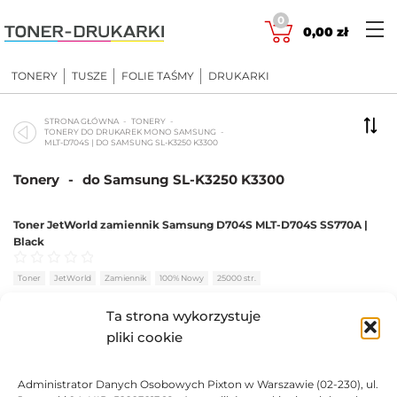
Skip
0
to
0,00
zł
content
TONERY
TUSZE
FOLIE TAŚMY
DRUKARKI
STRONA GŁÓWNA
TONERY
TONERY DO DRUKAREK MONO SAMSUNG
MLT-D704S | DO SAMSUNG SL-K3250 K3300
Tonery
-
do Samsung SL-K3250 K3300
Toner JetWorld zamiennik Samsung D704S MLT-D704S SS770A |
Black
Oceniono
0
na 5
Toner
JetWorld
Zamiennik
100% Nowy
25000 str.
Ta strona wykorzystuje
BRAK
pliki cookie
232,75
zł
BRAK
Administrator Danych Osobowych Pixton w Warszawie (02-230), ul.