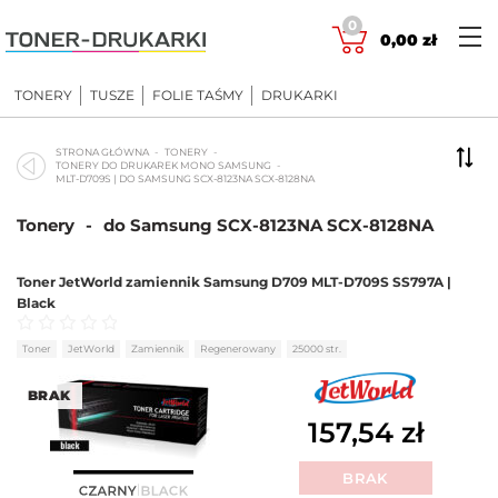
Skip
0
to
0,00
zł
content
TONERY
TUSZE
FOLIE TAŚMY
DRUKARKI
STRONA GŁÓWNA
TONERY
TONERY DO DRUKAREK MONO SAMSUNG
MLT-D709S | DO SAMSUNG SCX-8123NA SCX-8128NA
Tonery
-
do Samsung SCX-8123NA SCX-8128NA
Toner JetWorld zamiennik Samsung D709 MLT-D709S SS797A |
Black
Oceniono
0
na 5
Toner
JetWorld
Zamiennik
Regenerowany
25000 str.
BRAK
157,54
zł
BRAK