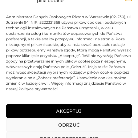
pliki cookie
179,00
zł
Administrator Danych Osobowych Pixton w Warszawie (02-230), ul.
BRAK
Jutrzenki 94, NIP: 5222321368 używa plików cookies i podobnych
technologii instalowanych na Państwa urządzeniu, w celu
dostarczenia usług i komunikatów dopasowanych do Państwa
preferencji, a także analizy przepływu informacji na stronie. Poza
niezbędnymi plikami cookie, aby zainstalować pozostałe rodzaje
plików potrzebujemy Państwa zgody, którą mogą Państwo wyrazić
Toner Samsung oryginalny D709 MLT-D709S SS797A | Black
poprzez kliknięcie przycisku „Akceptuję”. Jeśli nie wyrażają Państwo
zgody na przetwarzanie innych plików cookie poza niezbędnymi,
Oceniono
0
na 5
Toner
Samsung
Oryginalny
100% Nowy
25000 str.
wówczas wybierają Państwo pole „Odrzuć”. Mają także Państwo
możliwość akceptacji wybranych rodzajów plików cookie, poprzez
wybieranie pola „Zobacz preferencje”. Ustawienia cookies można
zmienić w każdej chwili. Więcej informacji znajdziecie Państwo w
317,30
zł
naszej Polityce prywatności
DO KOSZYKA
AKCEPTUJ
ODRZUĆ
REGULAMIN
POLITYKA PRYWATNOŚCI
DOSTAWA
PŁATNOŚCI
O NAS
GWARANCJE – REKLAMACJE
KONTAKT