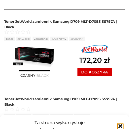
Toner JetWorld zamiennik Samsung D709 MLT-D709S SS797A |
Black
Oceniono
0
na 5
Toner
JetWorld
Zamiennik
100% Nowy
25000 str.
172,20
zł
DO KOSZYKA
Toner JetWorld zamiennik Samsung D709 MLT-D709S SS797A |
Black
Oceniono
0
na 5
Toner
JetWorld
Zamiennik
Regenerowany
25000 str.
Ta strona wykorzystuje
BRAK