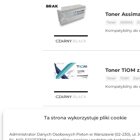
BRAK
Toner Assim
Toner
ASSIMA
Z
Kompatybilny do 
Toner TiOM 
Toner
TiOM
Zam
Kompatybilny do 
Ta strona wykorzystuje pliki cookie
Toner JetWo
Toner
JetWorld
Administrator Danych Osobowych Pixton w Warszawie (02-230), ul. J
Kompatybilny do 
94, NIP: 5222321368 używa plików cookies i podobnych technologii