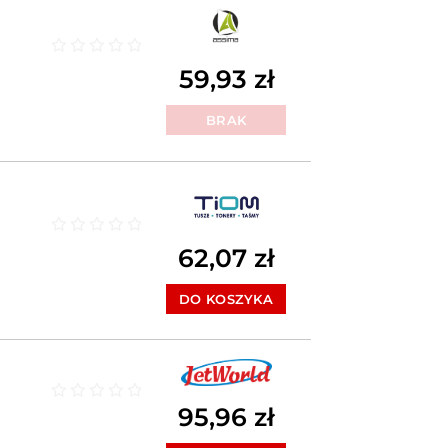
Oceniono
0
na 5
59,93
zł
BRAK
Oceniono
0
na 5
62,07
zł
DO KOSZYKA
95,96
zł
Oceniono
0
na 5