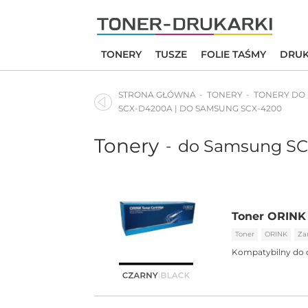
Skip
to
content
TONERY
TUSZE
FOLIE TAŚMY
DRUK
STRONA GŁÓWNA
TONERY
TONERY DO
SCX-D4200A | DO SAMSUNG SCX-4200
Tonery
do Samsung SC
-
Toner ORINK
Toner
ORINK
Za
Kompatybilny do 