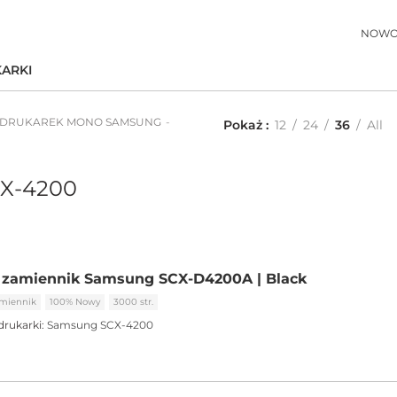
NOWO
ARKI
 DRUKAREK MONO SAMSUNG
Pokaż
12
24
36
All
X-4200
 zamiennik Samsung SCX-D4200A | Black
miennik
100% Nowy
3000 str.
drukarki:
Samsung SCX-4200