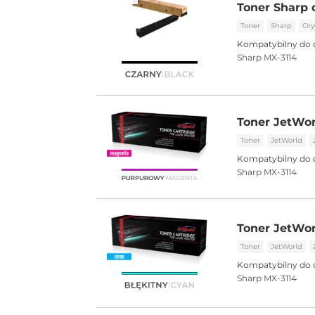
Toner Sharp 
Toner
Sharp
Ory
Kompatybilny do 
Sharp MX-3114
Toner JetWo
Toner
JetWorld
Kompatybilny do 
Sharp MX-3114
Toner JetWo
Toner
JetWorld
Kompatybilny do 
Sharp MX-3114