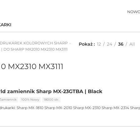
NOWO
ARKI
 DRUKAREK KOLOROWYCH SHARP
Pokaż
12
24
36
All
 DO SHARP MX2010 MX2310 MX3111
10 MX2310 MX3111
ld zamiennik Sharp MX-23GTBA | Black
Zamiennik
100% Nowy
18000 str.
drukarki:
Sharp MX-1810
Sharp MX-2010
Sharp MX-2310
Sharp MX-2314
Shar