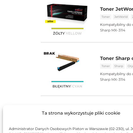
Toner JetWor
Toner
JetWorld
Kompatybilny do 
Sharp MX-3114
BRAK
Toner Sharp 
Toner
Sharp
Ory
Kompatybilny do 
Sharp MX-3114
BRAK
Toner Sharp
Ta strona wykorzystuje pliki cookie
Toner
Sharp
Ory
Kompatybilny do 
Administrator Danych Osobowych Pixton w Warszawie (02-230), ul. J
Sharp MX-3114