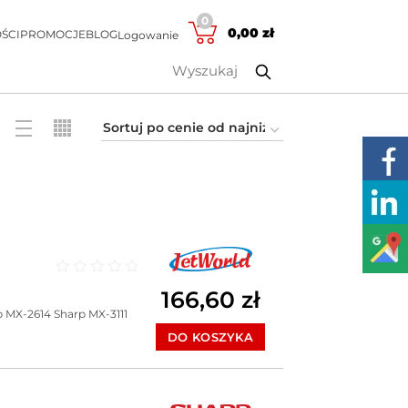
0
0,00
zł
ŚCI
PROMOCJE
BLOG
Logowanie
Oceniono
0
na 5
166,60
zł
p MX-2614
Sharp MX-3111
DO KOSZYKA