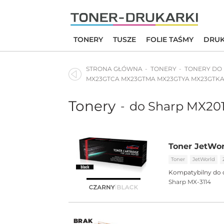
Skip
to
content
TONERY
TUSZE
FOLIE TAŚMY
DRUK
STRONA GŁÓWNA
TONERY
TONERY DO
MX23GTCA MX23GTMA MX23GTYA MX23GTKA |
Tonery
do Sharp MX20
-
Toner JetWor
Toner
JetWorld
Kompatybilny do 
Sharp MX-3114
BRAK