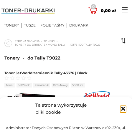
Skip
0
to
0,00
zł
content
TONERY
TUSZE
FOLIE TAŚMY
DRUKARKI
STRONA GŁÓWNA
TONERY
TONERY DO DRUKAREK MONO TALLY
43376 | DO TALLY T9022
Tonery
-
do Tally T9022
Toner JetWorld zamiennik Tally 43376 | Black
Oceniono
0
na 5
Toner
JetWorld
Zamiennik
100% Nowy
5000 str.
BRAK
Ta strona wykorzystuje
208,31
zł
pliki cookie
BRAK
Administrator Danych Osobowych Pixton w Warszawie (02-230), ul.