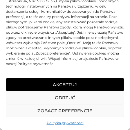
Jutrzenki 94, NIP: 5222321368 używa plików cookies i podobnych
technologii instalowanych na Państwa urządzeniu, w celu
dostarczenia usług i komunikatów dopasowanych do Państwa
preferencji, a także analizy przepływu informacji na stronie. Poza
niezbędnymi plikami cookie, aby zainstalować pozostałe rodzaje
plików potrzebujemy Państwa zgody, którą mogą Państwo wyrazić
poprzez kliknięcie przycisku „Akceptuję”. Jeśli nie wyrażają Państwo
zgody na przetwarzanie innych plików cookie poza niezbędnymi,
wówczas wybierają Państwo pole „Odrzuć”. Mają także Państwo
możliwość akceptacji wybranych rodzajów plików cookie, poprzez
wybieranie pola „Zobacz preferencje”. Ustawienia cookies można
zmienić w każdej chwili. Więcej informacji znajdziecie Państwo w
naszej Polityce prywatności
AKCEPTUJ
ODRZUĆ
REGULAMIN
POLITYKA PRYWATNOŚCI
DOSTAWA
PŁATNOŚCI
O NAS
GWARANCJE – REKLAMACJE
KONTAKT
ZOBACZ PREFERENCJE
2025
TONER-DRUKARKI.PL WSZELKIE PRAWA ZASTRZERZONE.
Polityka prywatności
ALL RIGHTS RESERVED. WEBSITE PROTECTED