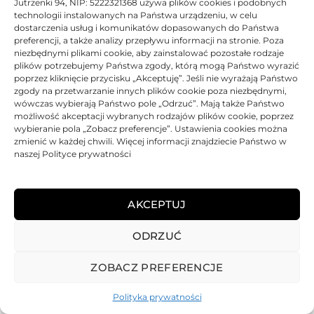
Jutrzenki 94, NIP: 5222321368 używa plików cookies i podobnych
technologii instalowanych na Państwa urządzeniu, w celu
dostarczenia usług i komunikatów dopasowanych do Państwa
preferencji, a także analizy przepływu informacji na stronie. Poza
niezbędnymi plikami cookie, aby zainstalować pozostałe rodzaje
plików potrzebujemy Państwa zgody, którą mogą Państwo wyrazić
poprzez kliknięcie przycisku „Akceptuję”. Jeśli nie wyrażają Państwo
zgody na przetwarzanie innych plików cookie poza niezbędnymi,
wówczas wybierają Państwo pole „Odrzuć”. Mają także Państwo
możliwość akceptacji wybranych rodzajów plików cookie, poprzez
wybieranie pola „Zobacz preferencje”. Ustawienia cookies można
zmienić w każdej chwili. Więcej informacji znajdziecie Państwo w
naszej Polityce prywatności
AKCEPTUJ
ODRZUĆ
REGULAMIN
POLITYKA PRYWATNOŚCI
DOSTAWA
PŁATNOŚCI
O NAS
GWARANCJE – REKLAMACJE
KONTAKT
ZOBACZ PREFERENCJE
2025
TONER-DRUKARKI.PL WSZELKIE PRAWA ZASTRZERZONE.
Polityka prywatności
ALL RIGHTS RESERVED. WEBSITE PROTECTED