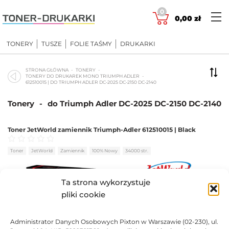
Skip
0
to
0,00
zł
content
TONERY
TUSZE
FOLIE TAŚMY
DRUKARKI
STRONA GŁÓWNA
TONERY
TONERY DO DRUKAREK MONO TRIUMPH ADLER
612510015 | DO TRIUMPH ADLER DC-2025 DC-2150 DC-2140
Tonery
-
do Triumph Adler DC-2025 DC-2150 DC-2140
Toner JetWorld zamiennik Triumph-Adler 612510015 | Black
Oceniono
0
na 5
Toner
JetWorld
Zamiennik
100% Nowy
34000 str.
Ta strona wykorzystuje
318,82
zł
pliki cookie
DO KOSZYKA
Administrator Danych Osobowych Pixton w Warszawie (02-230), ul.