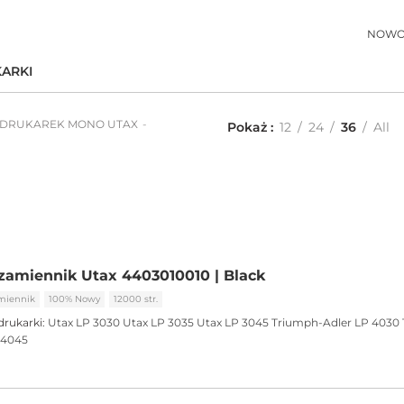
NOWO
ARKI
 DRUKAREK MONO UTAX
Pokaż
12
24
36
All
5
zamiennik Utax 4403010010 | Black
miennik
100% Nowy
12000 str.
drukarki:
Utax LP 3030
Utax LP 3035
Utax LP 3045
Triumph-Adler LP 4030
 4045