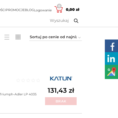
0
0,00
zł
ŚCI
PROMOCJE
BLOG
Logowanie
Oceniono
0
na 5
131,43
zł
Triumph-Adler LP 4035
BRAK