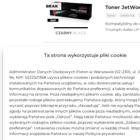
BRAK
Toner JetWor
Toner
JetWorld
Kompatybilny do 
Triumph-Adler LP
BRAK
Ta strona wykorzystuje pliki cookie
Toner Katun 
Toner
Katun
Za
Administrator Danych Osobowych Pixton w Warszawie (02-230), ul. J
Kompatybilny do 
94, NIP: 5222321368 używa plików cookies i podobnych technologii
Triumph-Adler LP
instalowanych na Państwa urządzeniu, w celu dostarczenia usług i
komunikatów dopasowanych do Państwa preferencji, a także analizy
informacji na stronie. Poza niezbędnymi plikami cookie, aby zainstal
pozostałe rodzaje plików potrzebujemy Państwa zgody, którą mogą
wyrazić poprzez kliknięcie przycisku „Akceptuję”. Jeśli nie wyrażają 
zgody na przetwarzanie innych plików cookie poza niezbędnymi, wó
wybierają Państwo pole „Odrzuć”. Mają także Państwo możliwość akc
wybranych rodzajów plików cookie, poprzez wybieranie pola „Zobacz
preferencje”. Ustawienia cookies można zmienić w każdej chwili. Więc
informacji znajdziecie Państwo w naszej Polityce prywatności