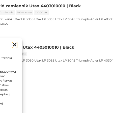
ld zamiennik Utax 4403010010 | Black
Zamiennik
100% Nowy
12000 str.
drukarki:
Utax LP 3030
Utax LP 3035
Utax LP 3045
Triumph-Adler LP 4030
 4045
zamiennik Utax 4403010010 | Black
miennik
12000 str.
utrzenki
drukarki:
Utax LP 3030
Utax LP 3035
Utax LP 3045
Triumph-Adler LP 4030
 4045
 przepływu
ować
 Państwo
Państwo
wczas
eptacji
ej