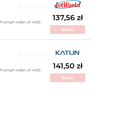
Oceniono
0
na 5
137,56
zł
Triumph-Adler LP 4035
BRAK
Oceniono
0
na 5
141,50
zł
Triumph-Adler LP 4035
BRAK