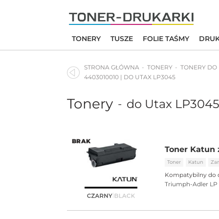
Skip
to
content
TONERY
TUSZE
FOLIE TAŚMY
DRUK
STRONA GŁÓWNA
TONERY
TONERY DO
4403010010 | DO UTAX LP3045
Tonery
do Utax LP304
-
BRAK
Toner Katun 
Toner
Katun
Za
Kompatybilny do 
Triumph-Adler LP