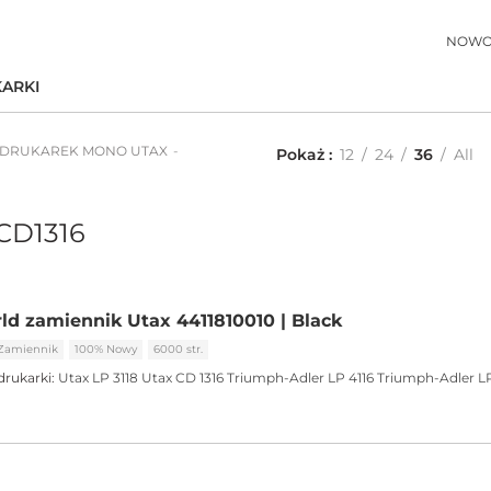
NOWO
ARKI
 DRUKAREK MONO UTAX
Pokaż
12
24
36
All
 CD1316
ld zamiennik Utax 4411810010 | Black
Zamiennik
100% Nowy
6000 str.
drukarki:
Utax LP 3118
Utax CD 1316
Triumph-Adler LP 4116
Triumph-Adler LP