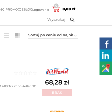
0
0,00
zł
ŚCI
PROMOCJE
BLOG
Logowanie
Oceniono
0
na 5
68,28
zł
 4118
Triumph-Adler DC
BRAK