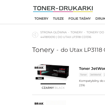
Skip
to
content
TONERY
TUSZE
FOLIE TAŚMY
DRUK
STRONA GŁÓWNA
TONERY
TONERY DO
4411810010 | DO UTAX LP3118 CD1316
Tonery
do Utax LP3118
-
BRAK
Toner JetWor
Toner
JetWorld
Kompatybilny do 
2316
BRAK