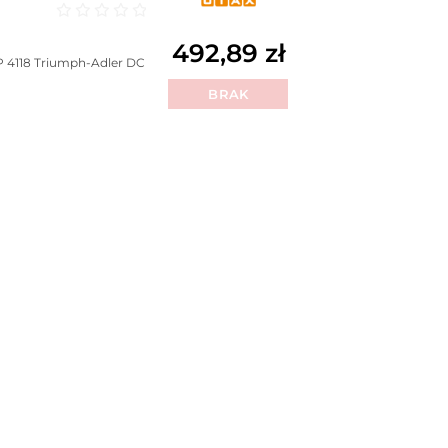
Oceniono
0
na 5
492,89
zł
 4118
Triumph-Adler DC
BRAK