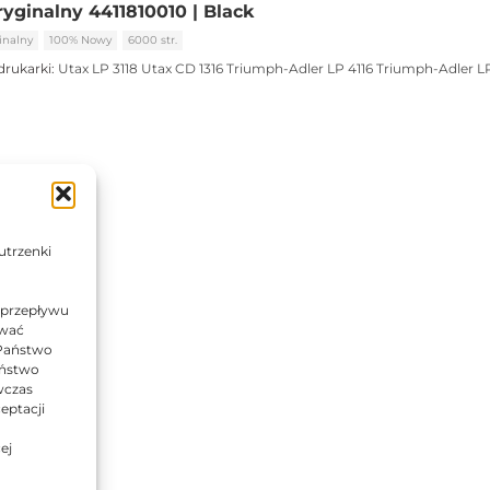
ryginalny 4411810010 | Black
inalny
100% Nowy
6000 str.
drukarki:
Utax LP 3118
Utax CD 1316
Triumph-Adler LP 4116
Triumph-Adler LP
utrzenki
 przepływu
ować
 Państwo
Państwo
wczas
eptacji
ej