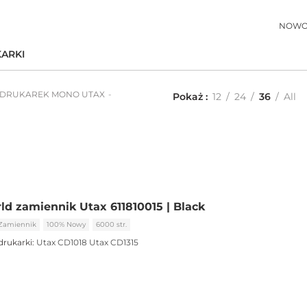
NOWO
ARKI
 DRUKAREK MONO UTAX
Pokaż
12
24
36
All
ld zamiennik Utax 611810015 | Black
Zamiennik
100% Nowy
6000 str.
drukarki:
Utax CD1018
Utax CD1315