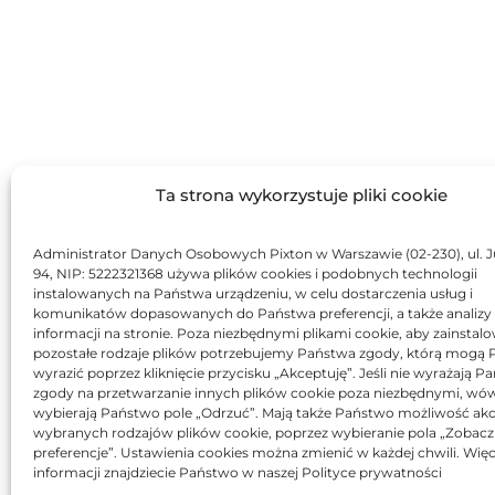
Ta strona wykorzystuje pliki cookie
Administrator Danych Osobowych Pixton w Warszawie (02-230), ul. J
94, NIP: 5222321368 używa plików cookies i podobnych technologii
instalowanych na Państwa urządzeniu, w celu dostarczenia usług i
komunikatów dopasowanych do Państwa preferencji, a także analizy
informacji na stronie. Poza niezbędnymi plikami cookie, aby zainstal
pozostałe rodzaje plików potrzebujemy Państwa zgody, którą mogą
wyrazić poprzez kliknięcie przycisku „Akceptuję”. Jeśli nie wyrażają 
zgody na przetwarzanie innych plików cookie poza niezbędnymi, wó
wybierają Państwo pole „Odrzuć”. Mają także Państwo możliwość akc
wybranych rodzajów plików cookie, poprzez wybieranie pola „Zobacz
preferencje”. Ustawienia cookies można zmienić w każdej chwili. Więc
informacji znajdziecie Państwo w naszej Polityce prywatności