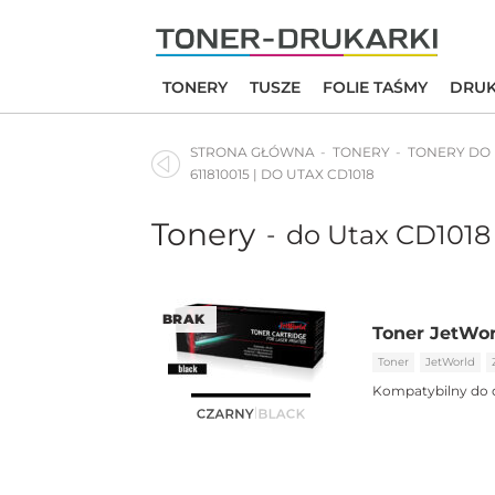
Skip
to
content
TONERY
TUSZE
FOLIE TAŚMY
DRUK
STRONA GŁÓWNA
TONERY
TONERY DO
611810015 | DO UTAX CD1018
Tonery
do Utax CD1018
-
BRAK
Toner JetWor
Toner
JetWorld
Kompatybilny do 