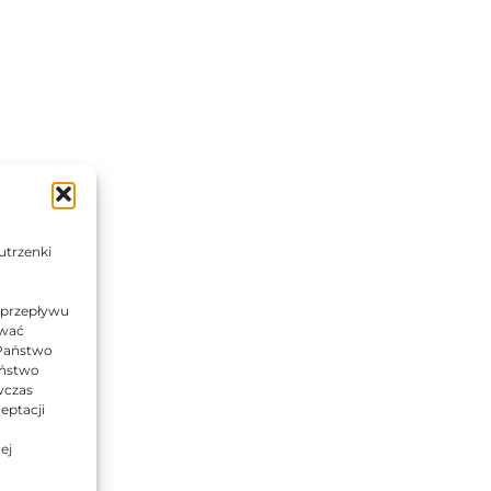
utrzenki
 przepływu
ować
 Państwo
Państwo
wczas
eptacji
ej