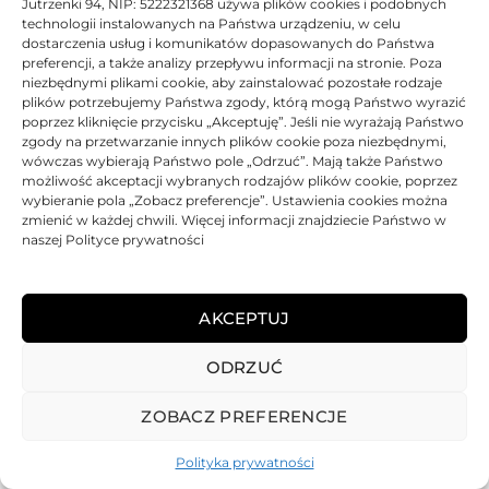
Jutrzenki 94, NIP: 5222321368 używa plików cookies i podobnych
technologii instalowanych na Państwa urządzeniu, w celu
dostarczenia usług i komunikatów dopasowanych do Państwa
preferencji, a także analizy przepływu informacji na stronie. Poza
niezbędnymi plikami cookie, aby zainstalować pozostałe rodzaje
Toner JetWorld zamiennik Xerox 013R00606 | Black
plików potrzebujemy Państwa zgody, którą mogą Państwo wyrazić
poprzez kliknięcie przycisku „Akceptuję”. Jeśli nie wyrażają Państwo
Oceniono
0
na 5
Toner
JetWorld
Zamiennik
100% Nowy
5000 str.
zgody na przetwarzanie innych plików cookie poza niezbędnymi,
wówczas wybierają Państwo pole „Odrzuć”. Mają także Państwo
BRAK
możliwość akceptacji wybranych rodzajów plików cookie, poprzez
wybieranie pola „Zobacz preferencje”. Ustawienia cookies można
111,41
zł
zmienić w każdej chwili. Więcej informacji znajdziecie Państwo w
naszej Polityce prywatności
BRAK
AKCEPTUJ
ODRZUĆ
REGULAMIN
POLITYKA PRYWATNOŚCI
DOSTAWA
PŁATNOŚCI
O NAS
GWARANCJE – REKLAMACJE
KONTAKT
ZOBACZ PREFERENCJE
2025
TONER-DRUKARKI.PL WSZELKIE PRAWA ZASTRZERZONE.
Polityka prywatności
ALL RIGHTS RESERVED. WEBSITE PROTECTED