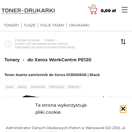
Skip
0
to
0,00
zł
content
TONERY
TUSZE
FOLIE TAŚMY
DRUKARKI
STRONA GŁÓWNA
TONERY
TONERY DO DRUKAREK MONO XEROX
013R00606 | DO XEROX WORKCENTRE PE120
Tonery
-
do Xerox WorkCentre PE120
Toner Asarto zamiennik do Xerox 013R00606 | Black
Oceniono
0
na 5
Toner
Asarto
Zamiennik
100% Nowy
5000 str.
Ta strona wykorzystuje
100,23
zł
pliki cookie
DO KOSZYKA
Administrator Danych Osobowych Pixton w Warszawie (02-230), ul.