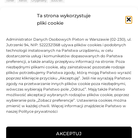
Toner
Xerox
Oryginalny
5000 str.
BRAK
Ta strona wykorzystuje
pliki cookie
679,66
zł
Administrator Danych Osobowych Pixton w Warszawie (02-230), ul.
BRAK
Jutrzenki 94, NIP: 5222321368 używa plików cookies i podobnych
technologii instalowanych na Państwa urządzeniu, w celu
dostarczenia usług i komunikatów dopasowanych do Państwa
preferencji, a także analizy przepływu informacji na stronie. Poza
niezbędnymi plikami cookie, aby zainstalować pozostałe rodzaje
plików potrzebujemy Państwa zgody, którą mogą Państwo wyrazić
Toner Xerox oryginalny 106R01531 | Black
poprzez kliknięcie przycisku „Akceptuję”. Jeśli nie wyrażają Państwo
zgody na przetwarzanie innych plików cookie poza niezbędnymi,
Oceniono
0
na 5
Toner
Xerox
Oryginalny
11000 str.
wówczas wybierają Państwo pole „Odrzuć”. Mają także Państwo
możliwość akceptacji wybranych rodzajów plików cookie, poprzez
BRAK
wybieranie pola „Zobacz preferencje”. Ustawienia cookies można
zmienić w każdej chwili. Więcej informacji znajdziecie Państwo w
naszej Polityce prywatności
1040,48
zł
BRAK
AKCEPTUJ