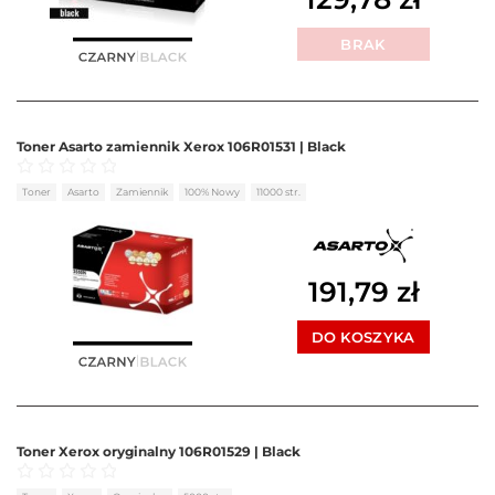
BRAK
Toner Asarto zamiennik Xerox 106R01531 | Black
Oceniono
0
na 5
Toner
Asarto
Zamiennik
100% Nowy
11000 str.
191,79
zł
DO KOSZYKA
Toner Xerox oryginalny 106R01529 | Black
Oceniono
0
na 5