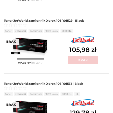
Toner JetWorld zamiennik Xerox 106R01529 | Black
Oceniono
0
na 5
Toner
JetWorld
Zamiennik
100% Nowy
5000 str.
BRAK
105,98
zł
BRAK
Toner JetWorld zamiennik Xerox 106R01531 | Black
Oceniono
0
na 5
Toner
JetWorld
Zamiennik
100% Nowy
11000 str.
XL
BRAK
129,78
zł