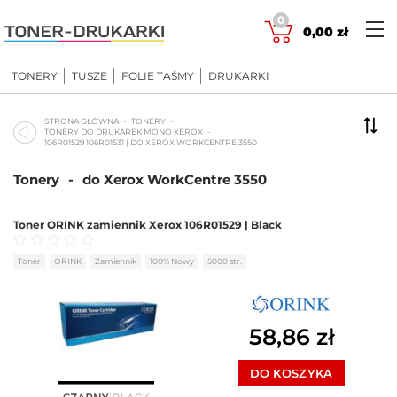
Skip
0
to
0,00
zł
content
TONERY
TUSZE
FOLIE TAŚMY
DRUKARKI
STRONA GŁÓWNA
TONERY
TONERY DO DRUKAREK MONO XEROX
106R01529 106R01531 | DO XEROX WORKCENTRE 3550
Tonery
-
do Xerox WorkCentre 3550
Toner ORINK zamiennik Xerox 106R01529 | Black
Oceniono
0
na 5
Toner
ORINK
Zamiennik
100% Nowy
5000 str.
58,86
zł
DO KOSZYKA