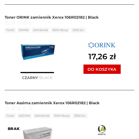
Toner ORINK zamiennik Xerox 106R02182 | Black
Oceniono
0
na 5
Toner
ORINK
Zamiennik
100% Nowy
2200 str.
17,26
zł
DO KOSZYKA
Toner Assima zamiennik Xerox 106R02182 | Black
Oceniono
0
na 5
Toner
ASSIMA
Zamiennik
100% Nowy
2300 str.
BRAK