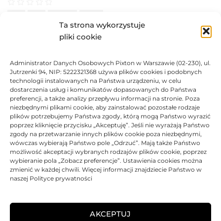
Oceniono
0
na 5
Toner
Xerox
Oryginalny
2300 str.
Ta strona wykorzystuje
BRAK
pliki cookie
350,54
zł
Administrator Danych Osobowych Pixton w Warszawie (02-230), ul.
Jutrzenki 94, NIP: 5222321368 używa plików cookies i podobnych
BRAK
technologii instalowanych na Państwa urządzeniu, w celu
dostarczenia usług i komunikatów dopasowanych do Państwa
preferencji, a także analizy przepływu informacji na stronie. Poza
niezbędnymi plikami cookie, aby zainstalować pozostałe rodzaje
plików potrzebujemy Państwa zgody, którą mogą Państwo wyrazić
poprzez kliknięcie przycisku „Akceptuję”. Jeśli nie wyrażają Państwo
Toner JetWorld zamiennik Xerox 106R02182 | Black
zgody na przetwarzanie innych plików cookie poza niezbędnymi,
wówczas wybierają Państwo pole „Odrzuć”. Mają także Państwo
Oceniono
0
na 5
Toner
JetWorld
Zamiennik
100% Nowy
2300 str.
możliwość akceptacji wybranych rodzajów plików cookie, poprzez
wybieranie pola „Zobacz preferencje”. Ustawienia cookies można
zmienić w każdej chwili. Więcej informacji znajdziecie Państwo w
BRAK
naszej Polityce prywatności
8087,25
zł
BRAK
AKCEPTUJ