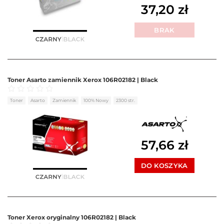
37,20
zł
BRAK
Toner Asarto zamiennik Xerox 106R02182 | Black
Oceniono
0
na 5
Toner
Asarto
Zamiennik
100% Nowy
2300 str.
57,66
zł
DO KOSZYKA
Toner Xerox oryginalny 106R02182 | Black