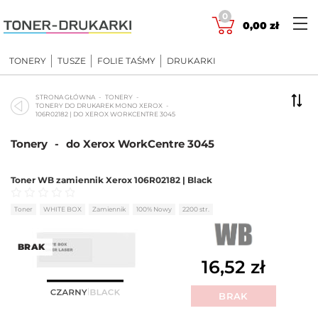
Skip
0
to
0,00
zł
content
TONERY
TUSZE
FOLIE TAŚMY
DRUKARKI
STRONA GŁÓWNA
TONERY
TONERY DO DRUKAREK MONO XEROX
106R02182 | DO XEROX WORKCENTRE 3045
Tonery
-
do Xerox WorkCentre 3045
Toner WB zamiennik Xerox 106R02182 | Black
Oceniono
0
na 5
Toner
WHITE BOX
Zamiennik
100% Nowy
2200 str.
BRAK
16,52
zł
BRAK