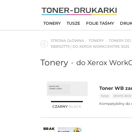
Skip
to
content
TONERY
TUSZE
FOLIE TAŚMY
DRUK
STRONA GŁÓWNA
TONERY
TONERY DO
106R02773 | DO XEROX WORKCENTRE 3025
Tonery
do Xerox WorkC
-
Toner WB zam
Toner
WHITE BOX
Kompatybilny do 
BRAK