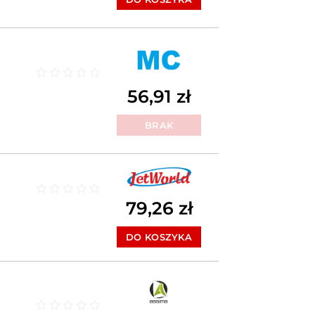
Oceniono
0
na 5
56,91
zł
BRAK
79,26
zł
Oceniono
0
na 5
DO KOSZYKA