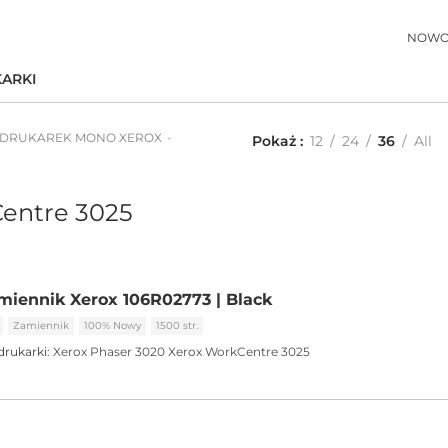
NOWO
ARKI
 DRUKAREK MONO XEROX
Pokaż
12
24
36
All
entre 3025
iennik Xerox 106R02773 | Black
Zamiennik
100% Nowy
1500 str.
drukarki:
Xerox Phaser 3020
Xerox WorkCentre 3025