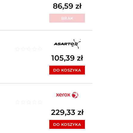
Oceniono
0
na 5
86,59
zł
BRAK
Oceniono
0
na 5
105,39
zł
DO KOSZYKA
Oceniono
0
na 5
229,33
zł
DO KOSZYKA