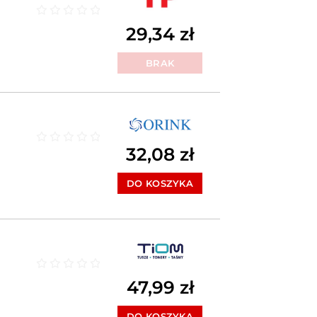
Oceniono
0
na 5
29,34
zł
BRAK
32,08
zł
Oceniono
0
na 5
DO KOSZYKA
Oceniono
0
na 5
47,99
zł
DO KOSZYKA