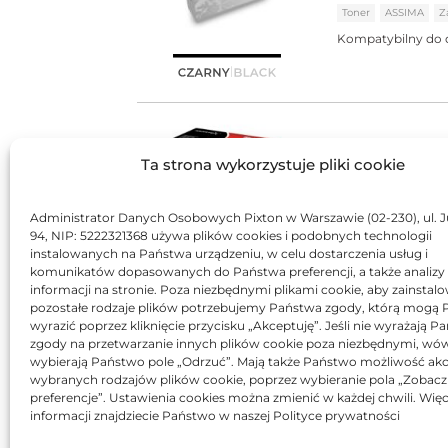
Toner
ASSIMA
Z
Kompatybilny do 
Ta strona wykorzystuje pliki cookie
Toner Asarto
Toner
Asarto
Za
Kompatybilny do 
Administrator Danych Osobowych Pixton w Warszawie (02-230), ul. J
94, NIP: 5222321368 używa plików cookies i podobnych technologii
instalowanych na Państwa urządzeniu, w celu dostarczenia usług i
komunikatów dopasowanych do Państwa preferencji, a także analizy
informacji na stronie. Poza niezbędnymi plikami cookie, aby zainstal
pozostałe rodzaje plików potrzebujemy Państwa zgody, którą mogą
wyrazić poprzez kliknięcie przycisku „Akceptuję”. Jeśli nie wyrażają 
Toner Xerox 
zgody na przetwarzanie innych plików cookie poza niezbędnymi, wó
wybierają Państwo pole „Odrzuć”. Mają także Państwo możliwość akc
Toner
Xerox
Ory
wybranych rodzajów plików cookie, poprzez wybieranie pola „Zobacz
Kompatybilny do 
preferencje”. Ustawienia cookies można zmienić w każdej chwili. Więc
informacji znajdziecie Państwo w naszej Polityce prywatności