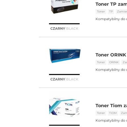
Toner TP zam
Toner
TP
Zamie
Kompatybilny do 
Toner ORINK 
Toner
ORINK
Za
Kompatybilny do 
Toner Tiom z
Toner
TiOM
Zam
Kompatybilny do 