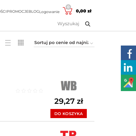
0
0,00
zł
ŚCI
PROMOCJE
BLOG
Logowanie
Oceniono
0
na 5
29,27
zł
DO KOSZYKA