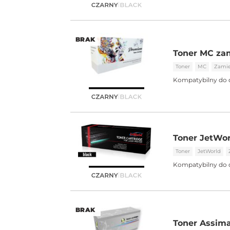
BRAK
Toner MC zam
Toner
MC
Zami
Kompatybilny do 
Toner JetWor
Toner
JetWorld
Kompatybilny do 
BRAK
Toner Assima