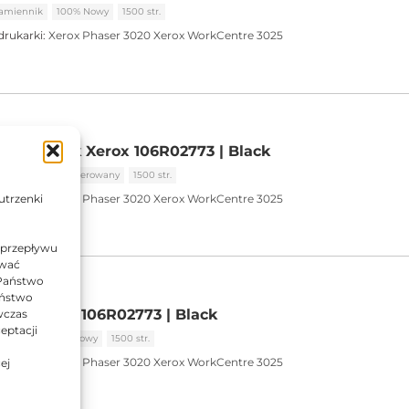
amiennik
100% Nowy
1500 str.
drukarki:
Xerox Phaser 3020
Xerox WorkCentre 3025
 zamiennik Xerox 106R02773 | Black
miennik
Regenerowany
1500 str.
drukarki:
Xerox Phaser 3020
Xerox WorkCentre 3025
utrzenki
 przepływu
ować
 Państwo
Państwo
oryginalny 106R02773 | Black
wczas
eptacji
ginalny
100% Nowy
1500 str.
drukarki:
Xerox Phaser 3020
Xerox WorkCentre 3025
ej