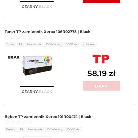
Toner TP zamiennik Xerox 106R02778 | Black
Oceniono
0
na 5
Toner
TP
Zamiennik
100% Nowy
3000 str.
z chipem
BRAK
58,19
zł
BRAK
Bęben TP zamiennik Xerox 101R00474 | Black
Oceniono
0
na 5
Bęben
TP
Zamiennik
100% Nowy
10000 str.