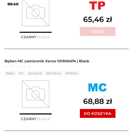
BRAK
65,46
zł
BRAK
Bęben MC zamiennik Xerox 101R00474 | Black
Oceniono
0
na 5
Bęben
MC
Zamiennik
100% Nowy
10000 str.
68,88
zł
DO KOSZYKA