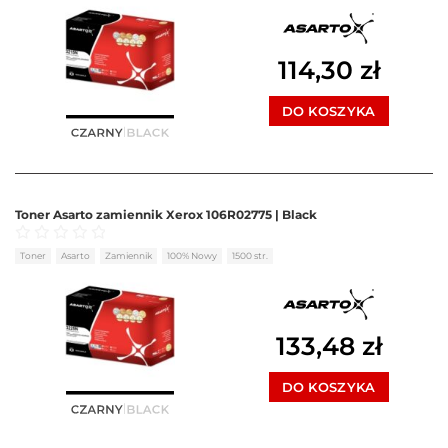
114,30
zł
DO KOSZYKA
Toner Asarto zamiennik Xerox 106R02775 | Black
Oceniono
0
na 5
Toner
Asarto
Zamiennik
100% Nowy
1500 str.
133,48
zł
DO KOSZYKA