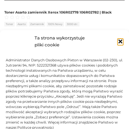
Toner Asarto zamiennik Xerox 106R02778 106R02782 | Black
Oceniono
0
na 5
Toner
Asarto
Zamiennik
100% Nowy
3000 str.
BRAK
Ta strona wykorzystuje
pliki cookie
136,58
zł
Administrator Danych Osobowych Pixton w Warszawie (02-230), ul.
BRAK
Jutrzenki 94, NIP: 5222321368 używa plików cookies i podobnych
technologii instalowanych na Państwa urządzeniu, w celu
dostarczenia usług i komunikatów dopasowanych do Państwa
preferencji, a także analizy przepływu informacji na stronie. Poza
niezbędnymi plikami cookie, aby zainstalować pozostałe rodzaje
plików potrzebujemy Państwa zgody, którą mogą Państwo wyrazić
Toner Xerox oryginalny 106R02778 106R02782 | Black
poprzez kliknięcie przycisku „Akceptuję”. Jeśli nie wyrażają Państwo
zgody na przetwarzanie innych plików cookie poza niezbędnymi,
Oceniono
0
na 5
Toner
Xerox
Oryginalny
3000 str.
wówczas wybierają Państwo pole „Odrzuć”. Mają także Państwo
możliwość akceptacji wybranych rodzajów plików cookie, poprzez
wybieranie pola „Zobacz preferencje”. Ustawienia cookies można
zmienić w każdej chwili. Więcej informacji znajdziecie Państwo w
naszej Polityce prywatności