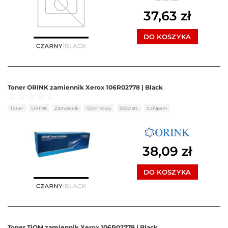
37,63
zł
DO KOSZYKA
Toner ORINK zamiennik Xerox 106R02778 | Black
Oceniono
0
na 5
Toner
ORINK
Zamiennik
100% Nowy
3000 str.
z chipem
38,09
zł
DO KOSZYKA
Toner TiOM zamiennik Xerox 106R02778 | Black