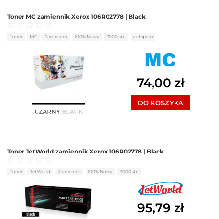
Toner MC zamiennik Xerox 106R02778 | Black
Oceniono
0
na 5
Toner
MC
Zamiennik
100% Nowy
3000 str.
z chipem
74,00
zł
DO KOSZYKA
Toner JetWorld zamiennik Xerox 106R02778 | Black
Oceniono
0
na 5
Toner
JetWorld
Zamiennik
100% Nowy
3000 str.
95,79
zł