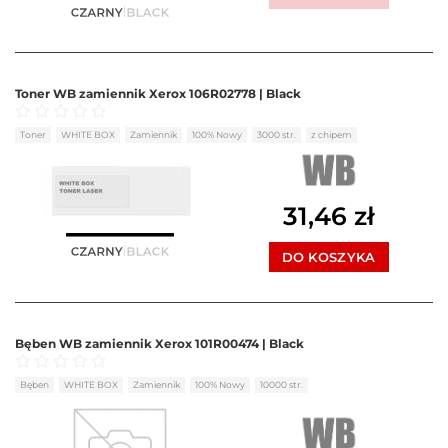
Toner WB zamiennik Xerox 106R02778 | Black
Oceniono
0
na 5
Toner
WHITE BOX
Zamiennik
100% Nowy
3000 str.
z chipem
31,46
zł
DO KOSZYKA
Bęben WB zamiennik Xerox 101R00474 | Black
Oceniono
0
na 5
Bęben
WHITE BOX
Zamiennik
100% Nowy
10000 str.