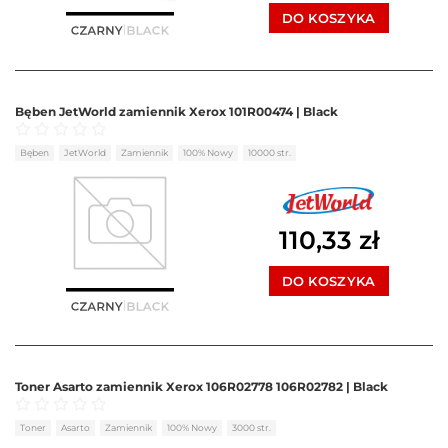
DO KOSZYKA
Bęben JetWorld zamiennik Xerox 101R00474 | Black
Oceniono
0
na 5
Bęben
JetWorld
Zamiennik
100% Nowy
10000 str.
110,33
zł
DO KOSZYKA
Toner Asarto zamiennik Xerox 106R02778 106R02782 | Black
Oceniono
0
na 5
Toner
Asarto
Zamiennik
100% Nowy
3000 str.