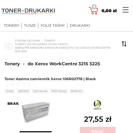
Skip
0
to
0,00
zł
content
TONERY
TUSZE
FOLIE TAŚMY
DRUKARKI
STRONA GŁÓWNA
TONERY
TONERY DO DRUKAREK MONO XEROX
106R02778 106R02782 101R00474 106R02775 | DO XEROX WORKCENTRE
3215 3225
Tonery
-
do Xerox WorkCentre 3215 3225
Toner Assima zamiennik Xerox 106R02778 | Black
Oceniono
0
na 5
Toner
ASSIMA
Zamiennik
100% Nowy
3000 str.
BRAK
27,55
zł
BRAK