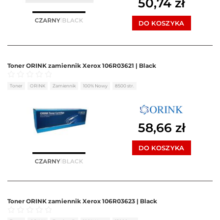
50,74
zł
DO KOSZYKA
Toner ORINK zamiennik Xerox 106R03621 | Black
Oceniono
0
na 5
Toner
ORINK
Zamiennik
100% Nowy
8500 str.
58,66
zł
DO KOSZYKA
Toner ORINK zamiennik Xerox 106R03623 | Black
Oceniono
0
na 5