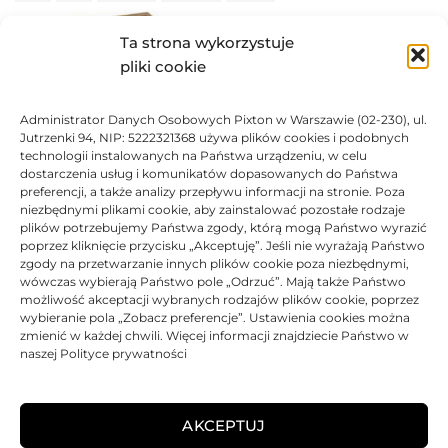
Ta strona wykorzystuje
pliki cookie
667,15
zł
Administrator Danych Osobowych Pixton w Warszawie (02-230), ul.
DO KOSZYKA
Jutrzenki 94, NIP: 5222321368 używa plików cookies i podobnych
technologii instalowanych na Państwa urządzeniu, w celu
dostarczenia usług i komunikatów dopasowanych do Państwa
preferencji, a także analizy przepływu informacji na stronie. Poza
niezbędnymi plikami cookie, aby zainstalować pozostałe rodzaje
plików potrzebujemy Państwa zgody, którą mogą Państwo wyrazić
Toner Xerox oryginalny 106R03623 | Black
poprzez kliknięcie przycisku „Akceptuję”. Jeśli nie wyrażają Państwo
zgody na przetwarzanie innych plików cookie poza niezbędnymi,
Oceniono
0
na 5
Toner
Xerox
Oryginalny
100% Nowy
15000 str.
wówczas wybierają Państwo pole „Odrzuć”. Mają także Państwo
możliwość akceptacji wybranych rodzajów plików cookie, poprzez
wybieranie pola „Zobacz preferencje”. Ustawienia cookies można
zmienić w każdej chwili. Więcej informacji znajdziecie Państwo w
naszej Polityce prywatności
700,51
zł
DO KOSZYKA
AKCEPTUJ