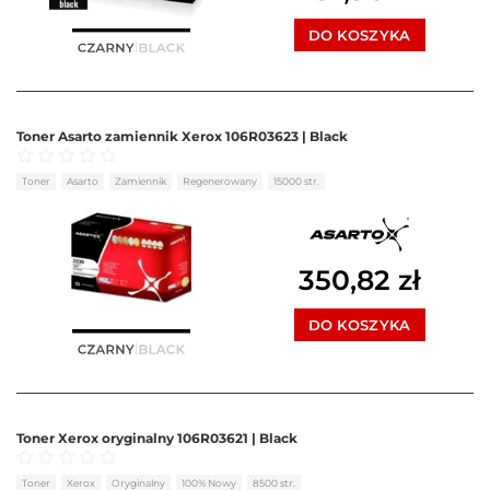
DO KOSZYKA
Toner Asarto zamiennik Xerox 106R03623 | Black
Oceniono
0
na 5
Toner
Asarto
Zamiennik
Regenerowany
15000 str.
350,82
zł
DO KOSZYKA
Toner Xerox oryginalny 106R03621 | Black
Oceniono
0
na 5
Toner
Xerox
Oryginalny
100% Nowy
8500 str.