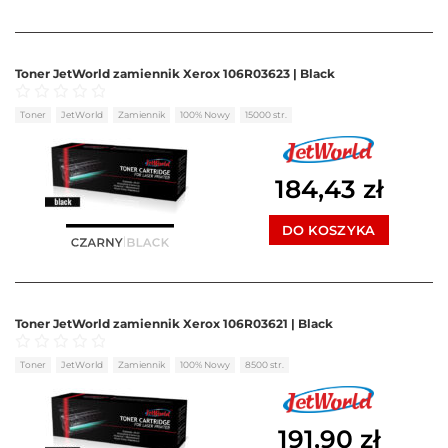
Toner JetWorld zamiennik Xerox 106R03623 | Black
Oceniono
0
na 5
Toner
JetWorld
Zamiennik
100% Nowy
15000 str.
184,43
zł
DO KOSZYKA
Toner JetWorld zamiennik Xerox 106R03621 | Black
Oceniono
0
na 5
Toner
JetWorld
Zamiennik
100% Nowy
8500 str.
191,90
zł