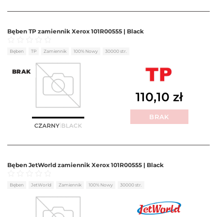
Bęben TP zamiennik Xerox 101R00555 | Black
Oceniono
0
na 5
Bęben
TP
Zamiennik
100% Nowy
30000 str.
BRAK
110,10
zł
BRAK
Bęben JetWorld zamiennik Xerox 101R00555 | Black
Oceniono
0
na 5
Bęben
JetWorld
Zamiennik
100% Nowy
30000 str.