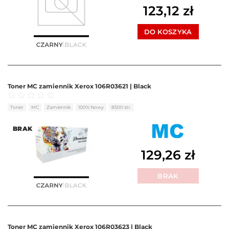
123,12
zł
DO KOSZYKA
Toner MC zamiennik Xerox 106R03621 | Black
Oceniono
0
na 5
Toner
MC
Zamiennik
100% Nowy
8500 str.
BRAK
129,26
zł
BRAK
Toner MC zamiennik Xerox 106R03623 | Black