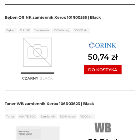
Bęben ORINK zamiennik Xerox 101R00555 | Black
Oceniono
0
na 5
Bęben
ORINK
Zamiennik
100% Nowy
30000 str.
50,74
zł
DO KOSZYKA
Toner WB zamiennik Xerox 106R03623 | Black
Oceniono
0
na 5
Toner
WHITE BOX
Zamiennik
100% Nowy
15000 str.