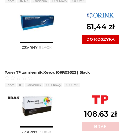
Toner
ORINK
Zamiennik
100% Nowy
15000 str.
61,44
zł
DO KOSZYKA
Toner TP zamiennik Xerox 106R03623 | Black
Oceniono
0
na 5
Toner
TP
Zamiennik
100% Nowy
15000 str.
BRAK
108,63
zł
BRAK