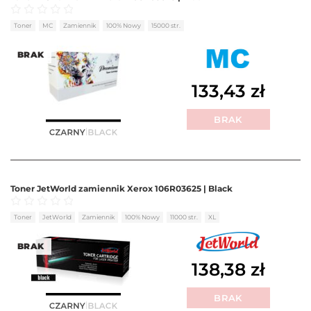
Oceniono
0
na 5
Toner
MC
Zamiennik
100% Nowy
15000 str.
BRAK
133,43
zł
BRAK
Toner JetWorld zamiennik Xerox 106R03625 | Black
Oceniono
0
na 5
Toner
JetWorld
Zamiennik
100% Nowy
11000 str.
XL
BRAK
138,38
zł
BRAK