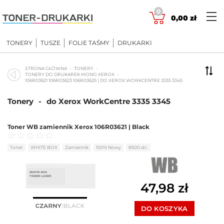
Skip
0
to
0,00
zł
content
TONERY
TUSZE
FOLIE TAŚMY
DRUKARKI
STRONA GŁÓWNA
TONERY
TONERY DO DRUKAREK MONO XEROX
106R03621 106R03623 106R03625 | DO XEROX WORKCENTRE 3335 3345
Tonery
-
do Xerox WorkCentre 3335 3345
Toner WB zamiennik Xerox 106R03621 | Black
Oceniono
0
na 5
Toner
WHITE BOX
Zamiennik
100% Nowy
8500 str.
47,98
zł
DO KOSZYKA