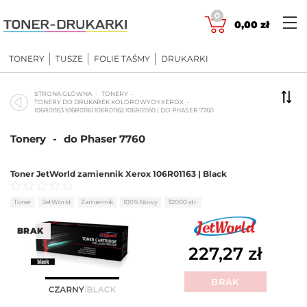
Skip
0
to
0,00
zł
content
TONERY
TUSZE
FOLIE TAŚMY
DRUKARKI
STRONA GŁÓWNA
TONERY
TONERY DO DRUKAREK KOLOROWYCH XEROX
106R01163 106R01161 106R01162 106R01160 | DO PHASER 7760
Tonery
-
do Phaser 7760
Toner JetWorld zamiennik Xerox 106R01163 | Black
Oceniono
0
na 5
Toner
JetWorld
Zamiennik
100% Nowy
32000 str.
BRAK
227,27
zł
BRAK