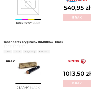
540,95
zł
BRAK
Toner Xerox oryginalny 106R01163 | Black
Oceniono
0
na 5
Toner
Xerox
Oryginalny
32000 str.
BRAK
1013,50
zł
BRAK