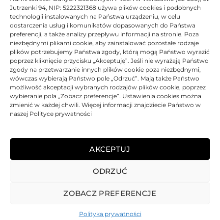
BRAK
Jutrzenki 94, NIP: 5222321368 używa plików cookies i podobnych
technologii instalowanych na Państwa urządzeniu, w celu
dostarczenia usług i komunikatów dopasowanych do Państwa
preferencji, a także analizy przepływu informacji na stronie. Poza
niezbędnymi plikami cookie, aby zainstalować pozostałe rodzaje
Toner Xerox oryginalny 106R01160 | Cyan
plików potrzebujemy Państwa zgody, którą mogą Państwo wyrazić
poprzez kliknięcie przycisku „Akceptuję”. Jeśli nie wyrażają Państwo
zgody na przetwarzanie innych plików cookie poza niezbędnymi,
Oceniono
0
na 5
Toner
Xerox
Oryginalny
25000 str.
wówczas wybierają Państwo pole „Odrzuć”. Mają także Państwo
możliwość akceptacji wybranych rodzajów plików cookie, poprzez
BRAK
wybieranie pola „Zobacz preferencje”. Ustawienia cookies można
zmienić w każdej chwili. Więcej informacji znajdziecie Państwo w
naszej Polityce prywatności
2544,24
zł
BRAK
AKCEPTUJ
ODRZUĆ
REGULAMIN
POLITYKA PRYWATNOŚCI
DOSTAWA
PŁATNOŚCI
O NAS
GWARANCJE – REKLAMACJE
KONTAKT
ZOBACZ PREFERENCJE
2025
TONER-DRUKARKI.PL WSZELKIE PRAWA ZASTRZERZONE.
Polityka prywatności
ALL RIGHTS RESERVED. WEBSITE PROTECTED