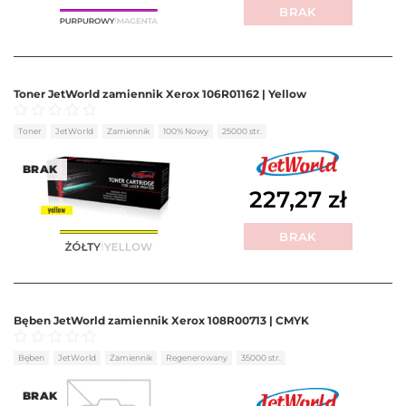
BRAK
Toner JetWorld zamiennik Xerox 106R01162 | Yellow
Oceniono
0
na 5
Toner
JetWorld
Zamiennik
100% Nowy
25000 str.
BRAK
227,27
zł
BRAK
Bęben JetWorld zamiennik Xerox 108R00713 | CMYK
Oceniono
0
na 5
Bęben
JetWorld
Zamiennik
Regenerowany
35000 str.
BRAK