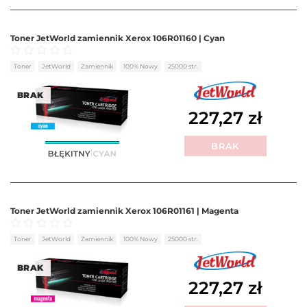
Toner JetWorld zamiennik Xerox 106R01160 | Cyan
Oceniono
0
na 5
Toner
JetWorld
Zamiennik
100% Nowy
25000 str.
BRAK
227,27
zł
BRAK
Toner JetWorld zamiennik Xerox 106R01161 | Magenta
Oceniono
0
na 5
Toner
JetWorld
Zamiennik
100% Nowy
25000 str.
BRAK
227,27
zł