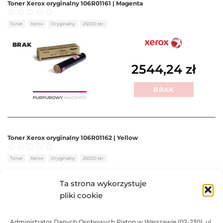
Toner Xerox oryginalny 106R01161 | Magenta
Oceniono
0
na 5
Toner
Xerox
Oryginalny
25000 str.
BRAK
2544,24
zł
BRAK
Toner Xerox oryginalny 106R01162 | Yellow
Oceniono
0
na 5
Toner
Xerox
Oryginalny
25000 str.
BRAK
Ta strona wykorzystuje
pliki cookie
2544,24
zł
Administrator Danych Osobowych Pixton w Warszawie (02-230), ul.