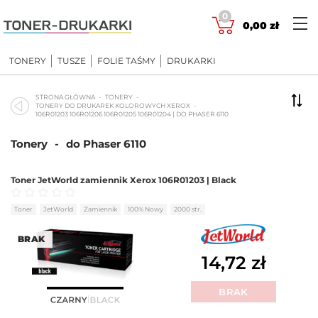
Skip
0
to
0,00
zł
content
TONERY
TUSZE
FOLIE TAŚMY
DRUKARKI
STRONA GŁÓWNA
TONERY
TONERY DO DRUKAREK KOLOROWYCH XEROX
106R01203 106R01206 106R01205 106R01204 | DO PHASER 6110
Tonery
-
do Phaser 6110
Toner JetWorld zamiennik Xerox 106R01203 | Black
Oceniono
0
na 5
Toner
JetWorld
Zamiennik
100% Nowy
2000 str.
BRAK
14,72
zł
BRAK