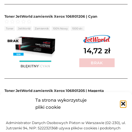
Toner JetWorld zamiennik Xerox 106R01206 | Cyan
Oceniono
0
na 5
Toner
JetWorld
Zamiennik
100% Nowy
1000 str.
BRAK
14,72
zł
BRAK
Toner JetWorld zamiennik Xerox 106R01205 | Magenta
Ta strona wykorzystuje
Oceniono
0
na 5
Toner
JetWorld
Zamiennik
100% Nowy
1000 str.
pliki cookie
BRAK
31,08
zł
Administrator Danych Osobowych Pixton w Warszawie (02-230), ul.
Jutrzenki 94, NIP: 5222321368 używa plików cookies i podobnych