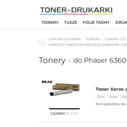
Skip
to
content
TONERY
TUSZE
FOLIE TAŚMY
DRUK
STRONA GŁÓWNA
TONERY
TONERY DO
106R01221 106R01219 106R01220 106R01218 | 
Tonery
do Phaser 6360
-
BRAK
Toner Xerox 
Toner
Xerox
Ory
Kompatybilny do 