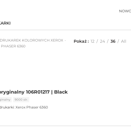
NOWO
ARKI
 DRUKAREK KOLOROWYCH XEROX
Pokaż
12
24
36
All
DO PHASER 6360
oryginalny 106R01217 | Black
ginalny
9000 str.
drukarki:
Xerox Phaser 6360