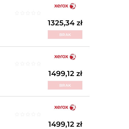
Oceniono
0
na 5
1325,34
zł
BRAK
Oceniono
0
na 5
1499,12
zł
BRAK
Oceniono
0
na 5
1499,12
zł