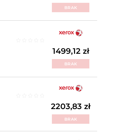
BRAK
Oceniono
0
na 5
1499,12
zł
BRAK
Oceniono
0
na 5
2203,83
zł
BRAK