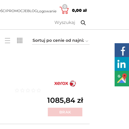
0
0,00
zł
ŚCI
PROMOCJE
BLOG
Logowanie
Oceniono
0
na 5
1085,84
zł
BRAK