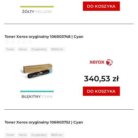
DO KOSZYKA
Toner Xerox oryginalny 106R03748 | Cyan
Oceniono
0
na 5
Toner
Xerox
Oryginalny
16500 str.
340,53
zł
DO KOSZYKA
Toner Xerox oryginalny 106R03752 | Cyan
Oceniono
0
na 5
Toner
Xerox
Oryginalny
9800 str.