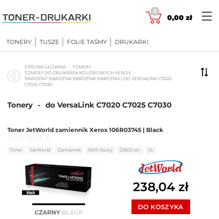
Skip
0
to
0,00
zł
content
TONERY
TUSZE
FOLIE TAŚMY
DRUKARKI
STRONA GŁÓWNA
TONERY
TONERY DO DRUKAREK KOLOROWYCH XEROX
106R03747 106R03746 106R03748 106R03745 | DO VERSALINK C7020
C7025 C7030
Tonery
-
do VersaLink C7020 C7025 C7030
Toner JetWorld zamiennik Xerox 106R03745 | Black
Oceniono
0
na 5
Toner
JetWorld
Zamiennik
100% Nowy
23600 str.
XL
238,04
zł
DO KOSZYKA