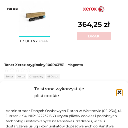
BRAK
364,25
zł
BRAK
Toner Xerox oryginalny 106R03751 | Magenta
Oceniono
0
na 5
Toner
Xerox
Oryginalny
9800 str.
Ta strona wykorzystuje
BRAK
pliki cookie
364,25
zł
Administrator Danych Osobowych Pixton w Warszawie (02-230), ul.
BRAK
Jutrzenki 94, NIP: 5222321368 używa plików cookies i podobnych
technologii instalowanych na Państwa urządzeniu, w celu
dostarczenia usług i komunikatów dopasowanych do Państwa