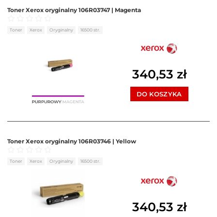
Toner Xerox oryginalny 106R03747 | Magenta
Oceniono
0
na 5
Toner
Xerox
Oryginalny
16500 str.
340,53
zł
DO KOSZYKA
Toner Xerox oryginalny 106R03746 | Yellow
Oceniono
0
na 5
Toner
Xerox
Oryginalny
16500 str.
340,53
zł