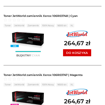
Toner JetWorld zamiennik Xerox 106R03748 | Cyan
Oceniono
0
na 5
Toner
JetWorld
Zamiennik
100% Nowy
16500 str.
XL
264,67
zł
DO KOSZYKA
Toner JetWorld zamiennik Xerox 106R03747 | Magenta
Oceniono
0
na 5
Toner
JetWorld
Zamiennik
100% Nowy
16500 str.
XL
264,67
zł