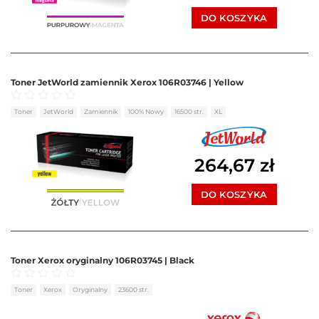
DO KOSZYKA
Toner JetWorld zamiennik Xerox 106R03746 | Yellow
Oceniono
0
na 5
Toner
JetWorld
Zamiennik
100% Nowy
16500 str.
XL
264,67
zł
DO KOSZYKA
Toner Xerox oryginalny 106R03745 | Black
Oceniono
0
na 5
Toner
Xerox
Oryginalny
23600 str.