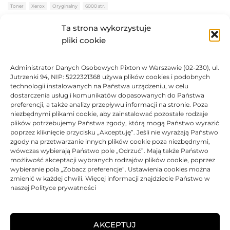
Oceniono
0
na 5
Toner
Xerox
Oryginalny
6000 str.
Ta strona wykorzystuje
BRAK
pliki cookie
1471,06
zł
Administrator Danych Osobowych Pixton w Warszawie (02-230), ul.
BRAK
Jutrzenki 94, NIP: 5222321368 używa plików cookies i podobnych
technologii instalowanych na Państwa urządzeniu, w celu
dostarczenia usług i komunikatów dopasowanych do Państwa
preferencji, a także analizy przepływu informacji na stronie. Poza
niezbędnymi plikami cookie, aby zainstalować pozostałe rodzaje
plików potrzebujemy Państwa zgody, którą mogą Państwo wyrazić
Toner Xerox oryginalny 113R00724 | Magenta
poprzez kliknięcie przycisku „Akceptuję”. Jeśli nie wyrażają Państwo
zgody na przetwarzanie innych plików cookie poza niezbędnymi,
Oceniono
0
na 5
Toner
Xerox
Oryginalny
6000 str.
wówczas wybierają Państwo pole „Odrzuć”. Mają także Państwo
możliwość akceptacji wybranych rodzajów plików cookie, poprzez
BRAK
wybieranie pola „Zobacz preferencje”. Ustawienia cookies można
zmienić w każdej chwili. Więcej informacji znajdziecie Państwo w
naszej Polityce prywatności
1471,06
zł
BRAK
AKCEPTUJ