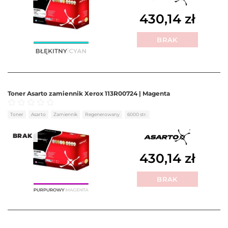
430,14
zł
BRAK
Toner Asarto zamiennik Xerox 113R00724 | Magenta
Oceniono
0
na 5
Toner
Asarto
Zamiennik
Regenerowany
6000 str.
BRAK
430,14
zł
BRAK