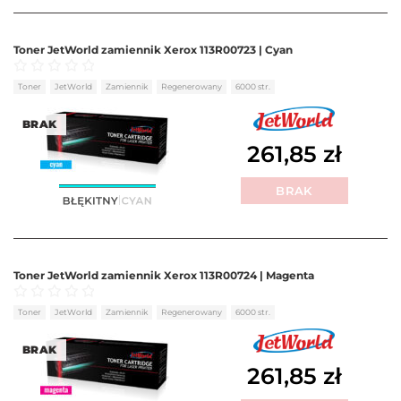
Toner JetWorld zamiennik Xerox 113R00723 | Cyan
Oceniono
0
na 5
Toner
JetWorld
Zamiennik
Regenerowany
6000 str.
BRAK
261,85
zł
BRAK
Toner JetWorld zamiennik Xerox 113R00724 | Magenta
Oceniono
0
na 5
Toner
JetWorld
Zamiennik
Regenerowany
6000 str.
BRAK
261,85
zł