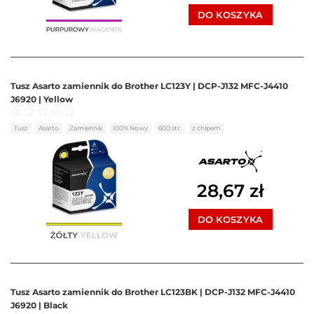
DO KOSZYKA
Tusz Asarto zamiennik do Brother LC123Y | DCP-J132 MFC-J4410
J6920 | Yellow
Oceniono
0
na 5
Tusz
Asarto
Zamiennik
100% Nowy
600 str.
z chipem
28,67
zł
DO KOSZYKA
Tusz Asarto zamiennik do Brother LC123BK | DCP-J132 MFC-J4410
J6920 | Black