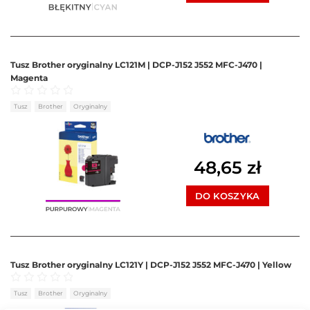
Tusz Brother oryginalny LC121M | DCP-J152 J552 MFC-J470 |
Magenta
Oceniono
0
na 5
Tusz
Brother
Oryginalny
48,65
zł
DO KOSZYKA
Tusz Brother oryginalny LC121Y | DCP-J152 J552 MFC-J470 | Yellow
Oceniono
0
na 5
Tusz
Brother
Oryginalny