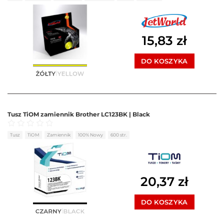
15,83
zł
DO KOSZYKA
Tusz TiOM zamiennik Brother LC123BK | Black
Oceniono
0
na 5
Tusz
TiOM
Zamiennik
100% Nowy
600 str.
20,37
zł
DO KOSZYKA