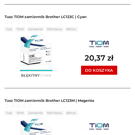
Tusz TiOM zamiennik Brother LC123C | Cyan
Oceniono
0
na 5
Tusz
TiOM
Zamiennik
100% Nowy
600 str.
20,37
zł
DO KOSZYKA
Tusz TiOM zamiennik Brother LC123M | Magenta
Oceniono
0
na 5
Tusz
TiOM
Zamiennik
100% Nowy
600 str.