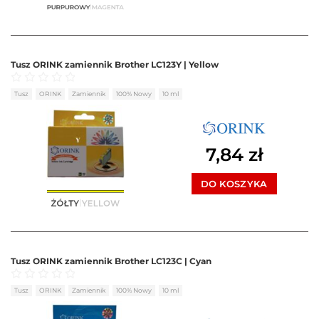
Tusz ORINK zamiennik Brother LC123Y | Yellow
Oceniono
0
na 5
Tusz
ORINK
Zamiennik
100% Nowy
10 ml
7,84
zł
DO KOSZYKA
Tusz ORINK zamiennik Brother LC123C | Cyan
Oceniono
0
na 5
Tusz
ORINK
Zamiennik
100% Nowy
10 ml