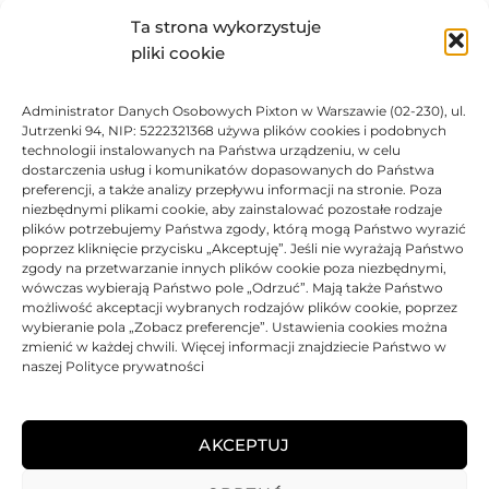
Ta strona wykorzystuje
pliki cookie
48,65
zł
Administrator Danych Osobowych Pixton w Warszawie (02-230), ul.
DO KOSZYKA
Jutrzenki 94, NIP: 5222321368 używa plików cookies i podobnych
technologii instalowanych na Państwa urządzeniu, w celu
dostarczenia usług i komunikatów dopasowanych do Państwa
preferencji, a także analizy przepływu informacji na stronie. Poza
niezbędnymi plikami cookie, aby zainstalować pozostałe rodzaje
plików potrzebujemy Państwa zgody, którą mogą Państwo wyrazić
Tusz Brother oryginalny LC121BK | DCP-J152 J552 MFC-J470 | Black
poprzez kliknięcie przycisku „Akceptuję”. Jeśli nie wyrażają Państwo
zgody na przetwarzanie innych plików cookie poza niezbędnymi,
Oceniono
0
na 5
Tusz
Brother
Oryginalny
wówczas wybierają Państwo pole „Odrzuć”. Mają także Państwo
możliwość akceptacji wybranych rodzajów plików cookie, poprzez
wybieranie pola „Zobacz preferencje”. Ustawienia cookies można
zmienić w każdej chwili. Więcej informacji znajdziecie Państwo w
81,82
zł
naszej Polityce prywatności
DO KOSZYKA
AKCEPTUJ