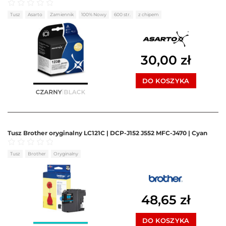
Oceniono
0
na 5
Tusz
Asarto
Zamiennik
100% Nowy
600 str.
z chipem
30,00
zł
DO KOSZYKA
Tusz Brother oryginalny LC121C | DCP-J152 J552 MFC-J470 | Cyan
Oceniono
0
na 5
Tusz
Brother
Oryginalny
48,65
zł
DO KOSZYKA