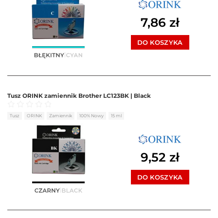
7,86
zł
DO KOSZYKA
Tusz ORINK zamiennik Brother LC123BK | Black
Oceniono
0
na 5
Tusz
ORINK
Zamiennik
100% Nowy
15 ml
9,52
zł
DO KOSZYKA