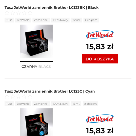
Tusz JetWorld zamiennik Brother LC123BK | Black
Oceniono
0
na 5
Tusz
JetWorld
Zamiennik
100% Nowy
22 ml.
z chipem
15,83
zł
DO KOSZYKA
Tusz JetWorld zamiennik Brother LC123C | Cyan
Oceniono
0
na 5
Tusz
JetWorld
Zamiennik
100% Nowy
15 ml.
z chipem
15,83
zł