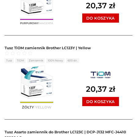
20,37
zł
DO KOSZYKA
Tusz TiOM zamiennik Brother LC123Y | Yellow
Oceniono
0
na 5
Tusz
TiOM
Zamiennik
100% Nowy
600 str.
20,37
zł
DO KOSZYKA
Tusz Asarto zamiennik do Brother LC123C | DCP-J132 MFC-J4410