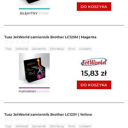
DO KOSZYKA
Tusz JetWorld zamiennik Brother LC123M | Magenta
Oceniono
0
na 5
Tusz
JetWorld
Zamiennik
100% Nowy
15 ml.
z chipem
15,83
zł
DO KOSZYKA
Tusz JetWorld zamiennik Brother LC123Y | Yellow
Oceniono
0
na 5
Tusz
JetWorld
Zamiennik
100% Nowy
15 ml.
z chipem