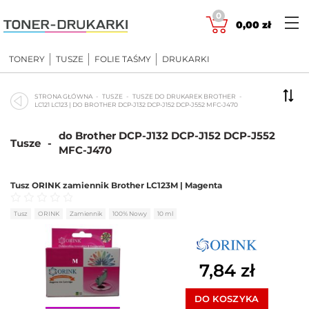
Skip
0
to
0,00
zł
content
TONERY
TUSZE
FOLIE TAŚMY
DRUKARKI
STRONA GŁÓWNA
TUSZE
TUSZE DO DRUKAREK BROTHER
LC121 LC123 | DO BROTHER DCP-J132 DCP-J152 DCP-J552 MFC-J470
do Brother DCP-J132 DCP-J152 DCP-J552
Tusze
-
MFC-J470
Tusz ORINK zamiennik Brother LC123M | Magenta
Oceniono
0
na 5
Tusz
ORINK
Zamiennik
100% Nowy
10 ml
7,84
zł
DO KOSZYKA