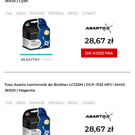
J6920 | Cyan
Oceniono
0
na 5
Tusz
Asarto
Zamiennik
100% Nowy
600 str.
z chipem
28,67
zł
DO KOSZYKA
Tusz Asarto zamiennik do Brother LC123M | DCP-J132 MFC-J4410
J6920 | Magenta
Oceniono
0
na 5
Tusz
Asarto
Zamiennik
100% Nowy
600 str.
z chipem
28,67
zł