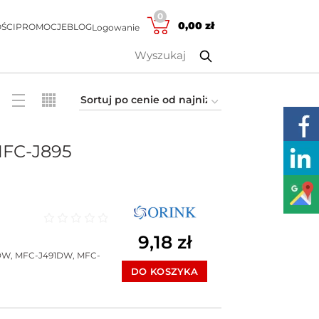
0
0,00
zł
ŚCI
PROMOCJE
BLOG
Logowanie
MFC-J895
Oceniono
0
na 5
9,18
zł
DW, MFC-J491DW, MFC-
DO KOSZYKA