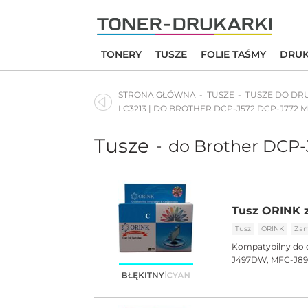
Skip
to
content
TONERY
TUSZE
FOLIE TAŚMY
DRUK
STRONA GŁÓWNA
TUSZE
TUSZE DO DR
LC3213 | DO BROTHER DCP-J572 DCP-J772 M
Tusze
do Brother DCP
-
Tusz ORINK z
Tusz
ORINK
Zam
Kompatybilny do 
J497DW, MFC-J8