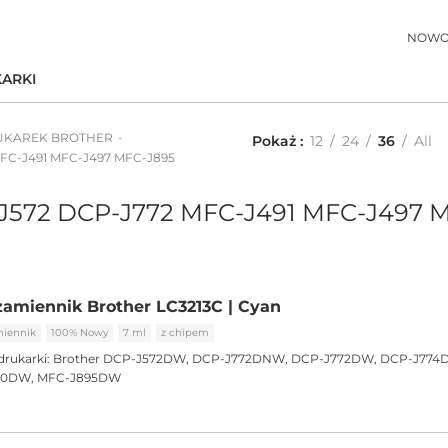
NOWO
ARKI
UKAREK BROTHER
Pokaż
12
24
36
All
FC-J491 MFC-J497 MFC-J895
-J572 DCP-J772 MFC-J491 MFC-J497 
amiennik Brother LC3213C | Cyan
iennik
100% Nowy
7 ml
z chipem
drukarki:
Brother DCP-J572DW, DCP-J772DNW, DCP-J772DW, DCP-J774
90DW, MFC-J895DW