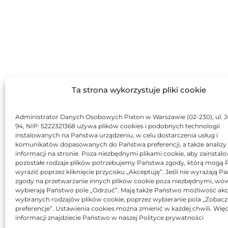
Ta strona wykorzystuje pliki cookie
Administrator Danych Osobowych Pixton w Warszawie (02-230), ul. J
94, NIP: 5222321368 używa plików cookies i podobnych technologii
instalowanych na Państwa urządzeniu, w celu dostarczenia usług i
komunikatów dopasowanych do Państwa preferencji, a także analizy
informacji na stronie. Poza niezbędnymi plikami cookie, aby zainstal
pozostałe rodzaje plików potrzebujemy Państwa zgody, którą mogą
wyrazić poprzez kliknięcie przycisku „Akceptuję”. Jeśli nie wyrażają 
zgody na przetwarzanie innych plików cookie poza niezbędnymi, wó
wybierają Państwo pole „Odrzuć”. Mają także Państwo możliwość akc
wybranych rodzajów plików cookie, poprzez wybieranie pola „Zobacz
preferencje”. Ustawienia cookies można zmienić w każdej chwili. Więc
informacji znajdziecie Państwo w naszej Polityce prywatności