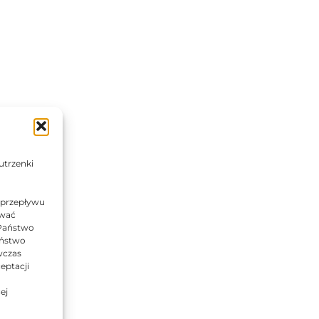
utrzenki
 przepływu
ować
 Państwo
Państwo
wczas
eptacji
ej