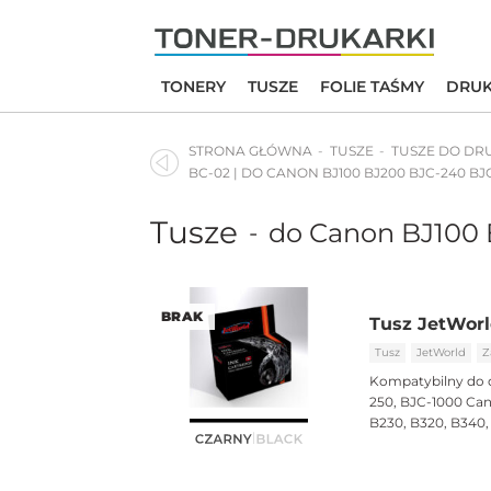
Skip
to
content
TONERY
TUSZE
FOLIE TAŚMY
DRUK
STRONA GŁÓWNA
TUSZE
TUSZE DO DR
BC-02 | DO CANON BJ100 BJ200 BJC-240 BJ
Tusze
do Canon BJ100 
-
BRAK
Tusz JetWorl
Tusz
JetWorld
Z
Kompatybilny do 
250, BJC-1000 Can
B230, B320, B340,