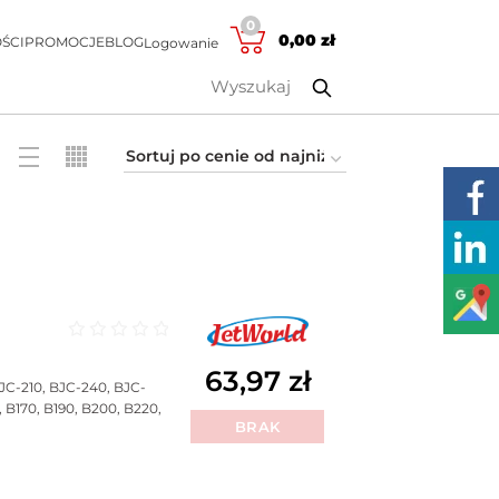
0
0,00
zł
ŚCI
PROMOCJE
BLOG
Logowanie
Oceniono
0
na 5
63,97
zł
JC-210, BJC-240, BJC-
B170, B190, B200, B220,
BRAK