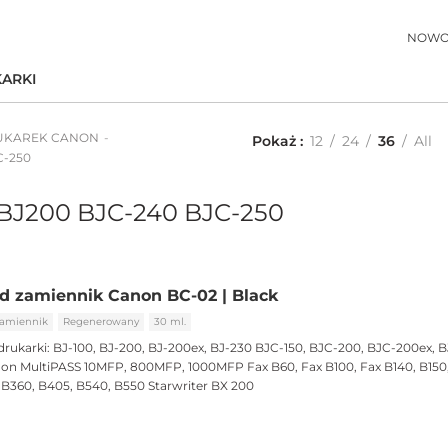
NOWO
ARKI
UKAREK CANON
Pokaż
12
24
36
All
C-250
BJ200 BJC-240 BJC-250
d zamiennik Canon BC-02 | Black
amiennik
Regenerowany
30 ml.
drukarki:
BJ-100, BJ-200, BJ-200ex, BJ-230 BJC-150, BJC-200, BJC-200ex, B
on MultiPASS 10MFP, 800MFP, 1000MFP Fax B60, Fax B100, Fax B140, B150, 
 B360, B405, B540, B550 Starwriter BX 200