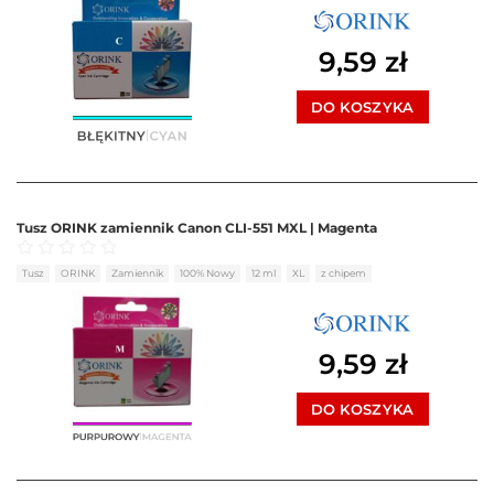
9,59
zł
DO KOSZYKA
Tusz ORINK zamiennik Canon CLI-551 MXL | Magenta
Oceniono
0
na 5
Tusz
ORINK
Zamiennik
100% Nowy
12 ml
XL
z chipem
9,59
zł
DO KOSZYKA