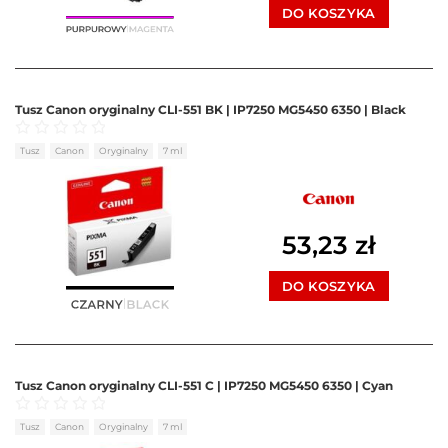
DO KOSZYKA
Tusz Canon oryginalny CLI-551 BK | IP7250 MG5450 6350 | Black
Oceniono
0
na 5
Tusz
Canon
Oryginalny
7 ml
53,23
zł
DO KOSZYKA
Tusz Canon oryginalny CLI-551 C | IP7250 MG5450 6350 | Cyan
Oceniono
0
na 5
Tusz
Canon
Oryginalny
7 ml