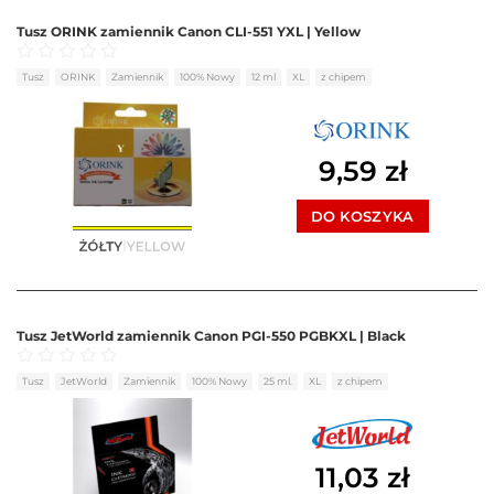
Tusz ORINK zamiennik Canon CLI-551 YXL | Yellow
Oceniono
0
na 5
Tusz
ORINK
Zamiennik
100% Nowy
12 ml
XL
z chipem
9,59
zł
DO KOSZYKA
Tusz JetWorld zamiennik Canon PGI-550 PGBKXL | Black
Oceniono
0
na 5
Tusz
JetWorld
Zamiennik
100% Nowy
25 ml.
XL
z chipem
11,03
zł