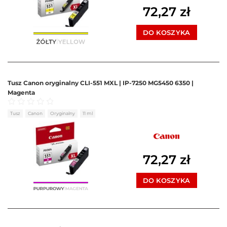
72,27
zł
DO KOSZYKA
Tusz Canon oryginalny CLI-551 MXL | IP-7250 MG5450 6350 |
Magenta
Oceniono
0
na 5
Tusz
Canon
Oryginalny
11 ml
72,27
zł
DO KOSZYKA