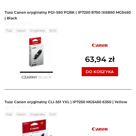
Tusz Canon oryginalny PGI-550 PGBK | IP7250 8750 IX6850 MG5450
| Black
Oceniono
0
na 5
Tusz
Canon
Oryginalny
15 ml
63,94
zł
DO KOSZYKA
Tusz Canon oryginalny CLI-551 YXL | IP7250 MG5450 6350 | Yellow
Oceniono
0
na 5
Tusz
Canon
Oryginalny
11 ml