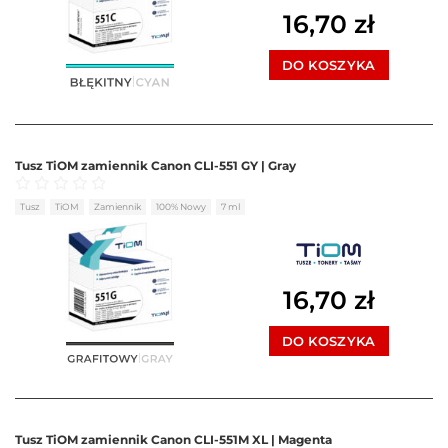
16,70
zł
DO KOSZYKA
Tusz TiOM zamiennik Canon CLI-551 GY | Gray
Oceniono
0
na 5
Tusz
TiOM
Zamiennik
100% Nowy
7 ml
16,70
zł
DO KOSZYKA
Tusz TiOM zamiennik Canon CLI-551M XL | Magenta