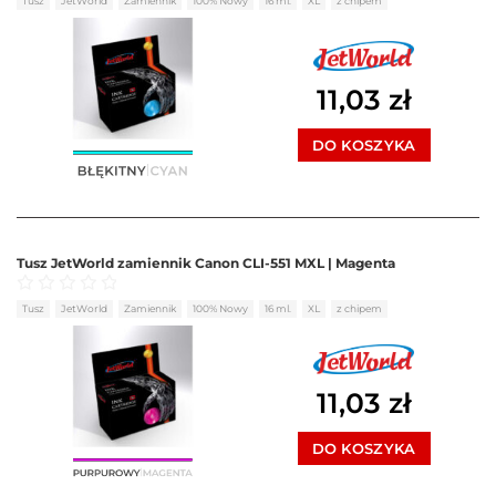
Tusz
JetWorld
Zamiennik
100% Nowy
16 ml.
XL
z chipem
11,03
zł
DO KOSZYKA
Tusz JetWorld zamiennik Canon CLI-551 MXL | Magenta
Oceniono
0
na 5
Tusz
JetWorld
Zamiennik
100% Nowy
16 ml.
XL
z chipem
11,03
zł
DO KOSZYKA