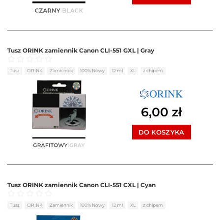
Tusz ORINK zamiennik Canon CLI-551 GXL | Gray
Oceniono
0
na 5
Tusz
ORINK
Zamiennik
100% Nowy
12 ml
XL
z chipem
6,00
zł
DO KOSZYKA
Tusz ORINK zamiennik Canon CLI-551 CXL | Cyan
Oceniono
0
na 5
Tusz
ORINK
Zamiennik
100% Nowy
12 ml
XL
z chipem