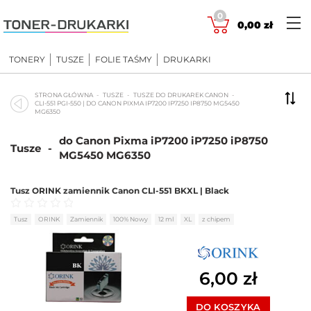
Skip
0
to
0,00
zł
content
TONERY
TUSZE
FOLIE TAŚMY
DRUKARKI
STRONA GŁÓWNA
TUSZE
TUSZE DO DRUKAREK CANON
CLI-551 PGI-550 | DO CANON PIXMA IP7200 IP7250 IP8750 MG5450
MG6350
do Canon Pixma iP7200 iP7250 iP8750
Tusze
-
MG5450 MG6350
Tusz ORINK zamiennik Canon CLI-551 BKXL | Black
Oceniono
0
na 5
Tusz
ORINK
Zamiennik
100% Nowy
12 ml
XL
z chipem
6,00
zł
DO KOSZYKA