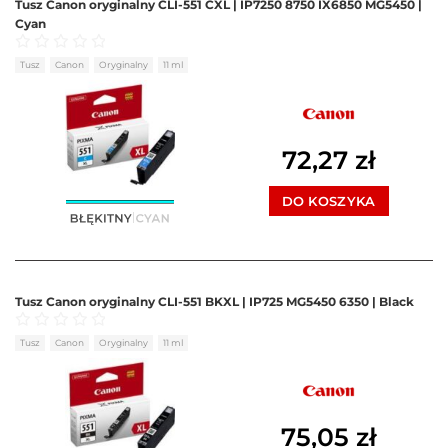
Tusz Canon oryginalny CLI-551 CXL | IP7250 8750 IX6850 MG5450 |
Cyan
Oceniono
0
na 5
Tusz
Canon
Oryginalny
11 ml
72,27
zł
DO KOSZYKA
Tusz Canon oryginalny CLI-551 BKXL | IP725 MG5450 6350 | Black
Oceniono
0
na 5
Tusz
Canon
Oryginalny
11 ml
75,05
zł