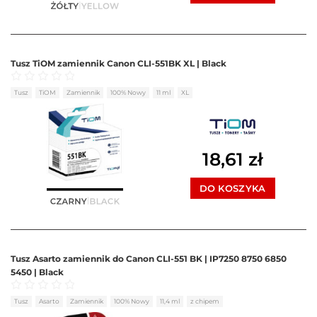
Tusz TiOM zamiennik Canon CLI-551BK XL | Black
Oceniono
0
na 5
Tusz
TiOM
Zamiennik
100% Nowy
11 ml
XL
18,61
zł
DO KOSZYKA
Tusz Asarto zamiennik do Canon CLI-551 BK | IP7250 8750 6850
5450 | Black
Oceniono
0
na 5
Tusz
Asarto
Zamiennik
100% Nowy
11,4 ml
z chipem