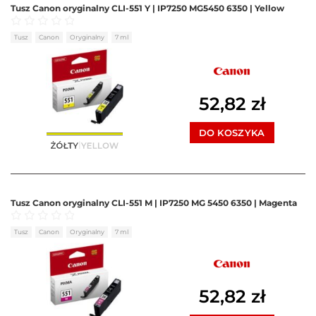
Tusz Canon oryginalny CLI-551 Y | IP7250 MG5450 6350 | Yellow
Oceniono
0
na 5
Tusz
Canon
Oryginalny
7 ml
52,82
zł
DO KOSZYKA
Tusz Canon oryginalny CLI-551 M | IP7250 MG 5450 6350 | Magenta
Oceniono
0
na 5
Tusz
Canon
Oryginalny
7 ml
52,82
zł