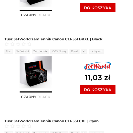
DO KOSZYKA
Tusz JetWorld zamiennik Canon CLI-551 BKXL | Black
Oceniono
0
na 5
Tusz
JetWorld
Zamiennik
100% Nowy
16 ml.
XL
z chipem
11,03
zł
DO KOSZYKA
Tusz JetWorld zamiennik Canon CLI-551 CXL | Cyan
Oceniono
0
na 5