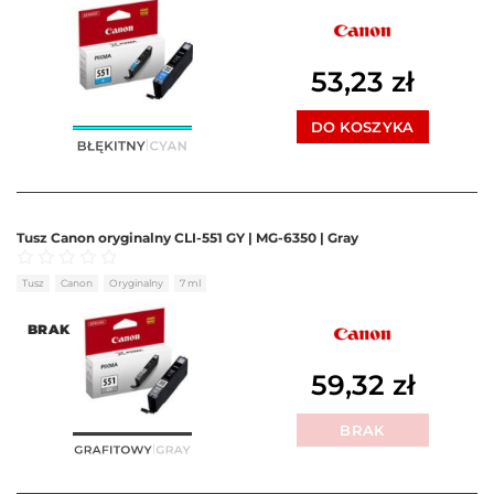
53,23
zł
DO KOSZYKA
Tusz Canon oryginalny CLI-551 GY | MG-6350 | Gray
Oceniono
0
na 5
Tusz
Canon
Oryginalny
7 ml
BRAK
59,32
zł
BRAK