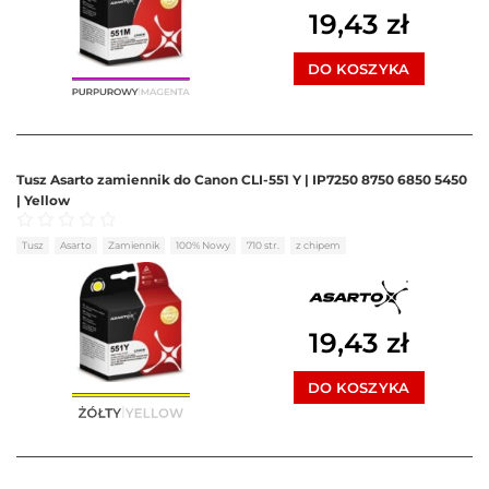
19,43
zł
DO KOSZYKA
Tusz Asarto zamiennik do Canon CLI-551 Y | IP7250 8750 6850 5450
| Yellow
Oceniono
0
na 5
Tusz
Asarto
Zamiennik
100% Nowy
710 str.
z chipem
19,43
zł
DO KOSZYKA