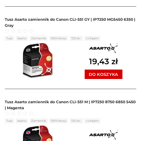
Tusz Asarto zamiennik do Canon CLI-551 GY | IP7250 MG5450 6350 |
Gray
Oceniono
0
na 5
Tusz
Asarto
Zamiennik
100% Nowy
720 str.
z chipem
19,43
zł
DO KOSZYKA
Tusz Asarto zamiennik do Canon CLI-551 M | IP7250 8750 6850 5450
| Magenta
Oceniono
0
na 5
Tusz
Asarto
Zamiennik
100% Nowy
720 str.
z chipem