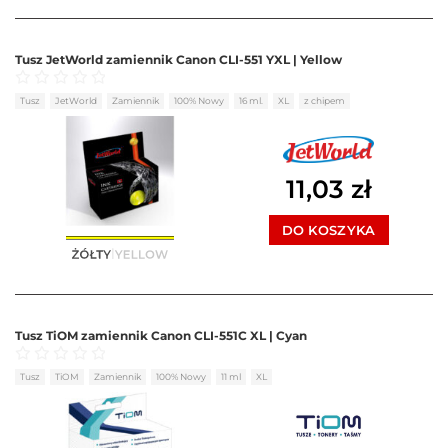
Tusz JetWorld zamiennik Canon CLI-551 YXL | Yellow
Oceniono
0
na 5
Tusz
JetWorld
Zamiennik
100% Nowy
16 ml.
XL
z chipem
11,03
zł
DO KOSZYKA
Tusz TiOM zamiennik Canon CLI-551C XL | Cyan
Oceniono
0
na 5
Tusz
TiOM
Zamiennik
100% Nowy
11 ml
XL