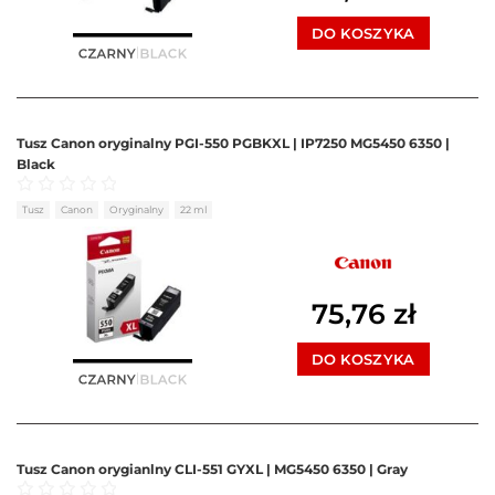
DO KOSZYKA
Tusz Canon oryginalny PGI-550 PGBKXL | IP7250 MG5450 6350 |
Black
Oceniono
0
na 5
Tusz
Canon
Oryginalny
22 ml
75,76
zł
DO KOSZYKA
Tusz Canon orygianlny CLI-551 GYXL | MG5450 6350 | Gray