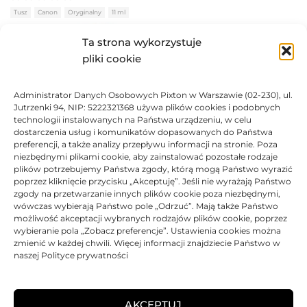
Oceniono
0
na 5
Tusz
Canon
Oryginalny
11 ml
Ta strona wykorzystuje
pliki cookie
80,61
zł
Administrator Danych Osobowych Pixton w Warszawie (02-230), ul.
DO KOSZYKA
Jutrzenki 94, NIP: 5222321368 używa plików cookies i podobnych
technologii instalowanych na Państwa urządzeniu, w celu
dostarczenia usług i komunikatów dopasowanych do Państwa
preferencji, a także analizy przepływu informacji na stronie. Poza
niezbędnymi plikami cookie, aby zainstalować pozostałe rodzaje
plików potrzebujemy Państwa zgody, którą mogą Państwo wyrazić
Tusz Canon oryginalny CLI-551 | IP7250 MG5450 | Black + Color
poprzez kliknięcie przycisku „Akceptuję”. Jeśli nie wyrażają Państwo
zgody na przetwarzanie innych plików cookie poza niezbędnymi,
Oceniono
0
na 5
Tusz
Canon
Oryginalny
4 x 7 ml
wówczas wybierają Państwo pole „Odrzuć”. Mają także Państwo
możliwość akceptacji wybranych rodzajów plików cookie, poprzez
BRAK
wybieranie pola „Zobacz preferencje”. Ustawienia cookies można
zmienić w każdej chwili. Więcej informacji znajdziecie Państwo w
naszej Polityce prywatności
214,04
zł
BRAK
AKCEPTUJ