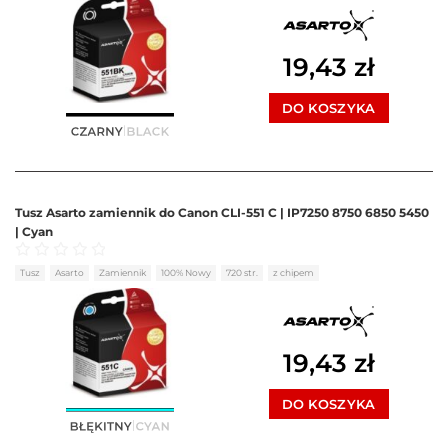
19,43
zł
DO KOSZYKA
Tusz Asarto zamiennik do Canon CLI-551 C | IP7250 8750 6850 5450
| Cyan
Oceniono
0
na 5
Tusz
Asarto
Zamiennik
100% Nowy
720 str.
z chipem
19,43
zł
DO KOSZYKA